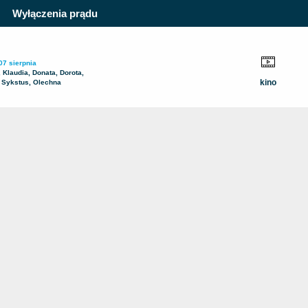
Wyłączenia prądu
07 sierpnia
, Klaudia, Donata, Dorota,
kino
 Sykstus, Olechna