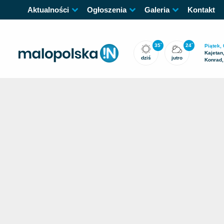
Aktualności
Ogłoszenia
Galeria
Kontakt
35
24
°
°
Piątek, 
Kajetan
dziś
jutro
Konrad,