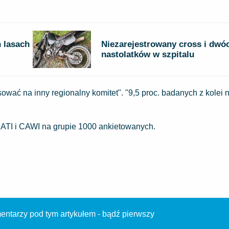
 lasach
Niezarejestrowany cross i dwó
nastolatków w szpitalu
ować na inny regionalny komitet". "9,5 proc. badanych z kolei n
TI i CAWI na grupie 1000 ankietowanych.
ntarzy pod tym artykułem - bądź pierwszy