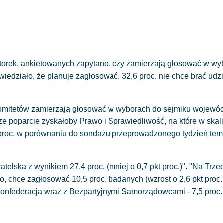
wtorek, ankietowanych zapytano, czy zamierzają głosować w wy
iedziało, że planuje zagłosować. 32,6 proc. nie chce brać udz
 komitetów zamierzają głosować w wyborach do sejmiku wojewó
 poparcie zyskałoby Prawo i Sprawiedliwość, na które w skali
t proc. w porównaniu do sondażu przeprowadzonego tydzień tem
telska z wynikiem 27,4 proc. (mniej o 0,7 pkt proc.)". "Na Trze
o, chce zagłosować 10,5 proc. badanych (wzrost o 2,6 pkt proc.
a Konfederacja wraz z Bezpartyjnymi Samorządowcami - 7,5 proc.