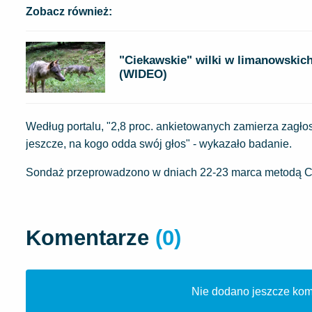
Zobacz również:
"Ciekawskie" wilki w limanowskich
(WIDEO)
Według portalu, "2,8 proc. ankietowanych zamierza zagłos
jeszcze, na kogo odda swój głos" - wykazało badanie.
Sondaż przeprowadzono w dniach 22-23 marca metodą CA
Komentarze
(0)
Nie dodano jeszcze kome