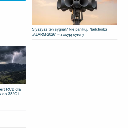
Słyszysz ten sygnał? Nie panikuj. Nadchodzi
„ALARM-2026” – zawyją syreny
ert RCB dla
y do 38°C i