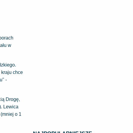
borach
iału w
dzkiego.
 kraju chce
u" -
cią Drogę,
). Lewica
 (mniej o 1