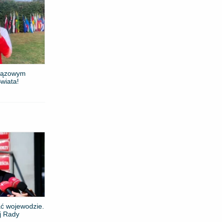
brązowym
wiata!
ć wojewodzie.
j Rady