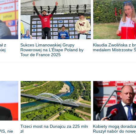
ał z
Sukces Limanowskiej Grupy
Klaudia Zwolińska z 
kiej
Rowerowej na L’Étape Poland by
medalem Mistrzostw Ś
Tour de France 2025
Trzeci most na Dunajcu za 225 mln
Kobiety mogą doradza
iS, nie
zł
Ruszył nabór do nowe