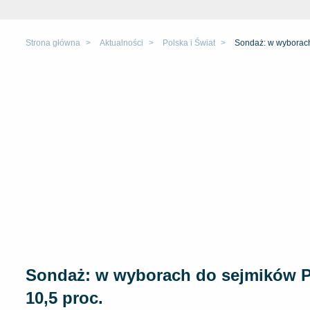
Strona główna
Aktualności
Polska i Świat
Sondaż: w wyborach 
Sondaż: w wyborach do sejmików PiS 
10,5 proc.