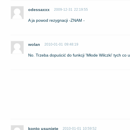
odessaxxx
2009-12-31
22:19:55
A ja powod rezygnacji -ZNAM -
wolan
2010-01-01
09:48:19
No. Trzeba dopuścić do funkcji 'Młode Wilczki' tych co uw
konto usunięte
2010-01-01
10:59:52