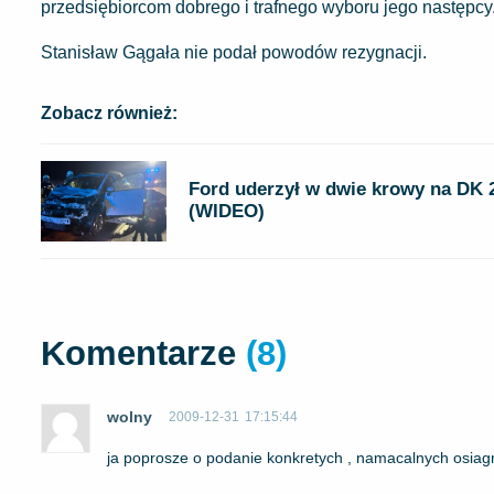
przedsiębiorcom dobrego i trafnego wyboru jego następcy
Stanisław Gągała nie podał powodów rezygnacji.
Zobacz również:
Ford uderzył w dwie krowy na DK 
(WIDEO)
Komentarze
(8)
wolny
2009-12-31
17:15:44
ja poprosze o podanie konkretych , namacalnych osiagni