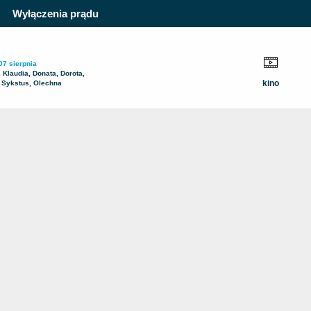
Wyłączenia prądu
07 sierpnia
, Klaudia, Donata, Dorota,
kino
 Sykstus, Olechna