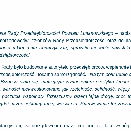
ezesa Rady Przedsiębiorczości Powiatu Limanowskiego
– napi
morządowców, członków Rady Przedsiębiorczości oraz do na
nia jakim mnie obdarzyliście, sprawiła mi wiele satysfakcj
dsiębiorczości.
 Rady było budowanie autorytetu przedsiębiorców, wspieranie i
przedsiębiorczość i lokalna samorządność.
- Na tym polu udało 
 Biznesu stała się znaczącym wydarzeniem nie tylko lima
 wartości niekwestionowane jak rzetelność, solidność, więzy
 poczucia wspólnoty .Przeszliśmy razem fajną drogę, choć tr
gdyż przedsiębiorcy lubią wyzwania. Sprawowanie tej zaszczy
tarzystom, samorządowcom oraz mediom za lata współpr