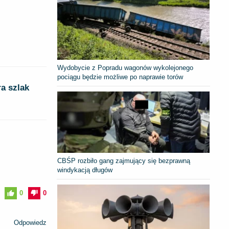
Wydobycie z Popradu wagonów wykolejonego
pociągu będzie możliwe po naprawie torów
a szlak
CBŚP rozbiło gang zajmujący się bezprawną
windykacją długów
0
0
Odpowiedz