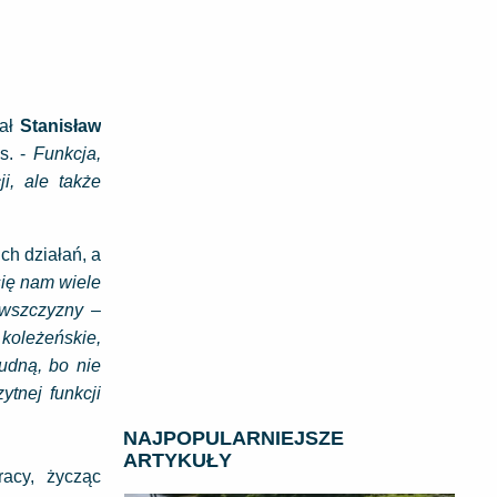
sał
Stanisław
s. -
Funkcja,
i, ale także
ch działań, a
się nam wiele
nowszczyzny
–
 koleżeńskie,
udną, bo nie
tnej funkcji
NAJPOPULARNIEJSZE
ARTYKUŁY
acy, życząc