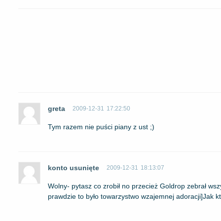
greta
2009-12-31
17:22:50
Tym razem nie puści piany z ust ;)
konto usunięte
2009-12-31
18:13:07
Wolny- pytasz co zrobił no przecież Goldrop zebrał wsz
prawdzie to było towarzystwo wzajemnej adoracji]Jak kt