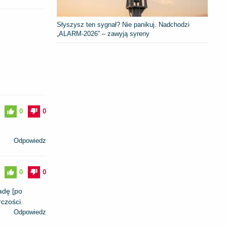
Słyszysz ten sygnał? Nie panikuj. Nadchodzi
„ALARM-2026” – zawyją syreny
0
0
Odpowiedz
0
0
adę [po
czości.
Odpowiedz