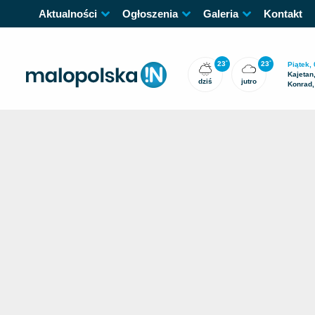
Aktualności
Ogłoszenia
Galeria
Kontakt
23
23
°
°
Piątek, 
Kajetan
dziś
jutro
Konrad,