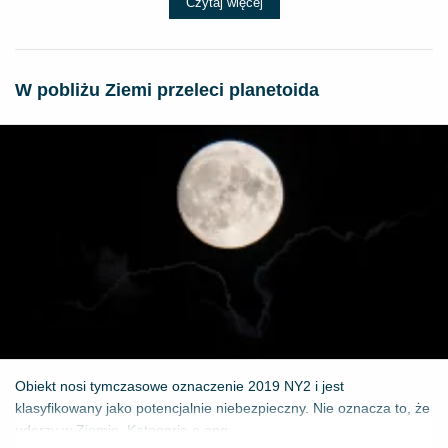
Czytaj więcej
W pobliżu Ziemi przeleci planetoida
Obiekt nosi tymczasowe oznaczenie 2019 NY2 i jest
klasyfikowany jako potencjalnie niebezpieczny. Nie oznacza to, że
uderzy w Ziemię. Kategoria o ang...