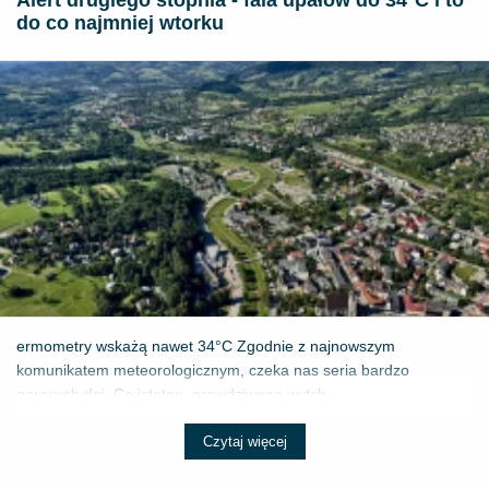
do co najmniej wtorku
ermometry wskażą nawet 34°C Zgodnie z najnowszym
komunikatem meteorologicznym, czeka nas seria bardzo
gorących dni. Co istotne, prawdziwego wytch...
Czytaj więcej