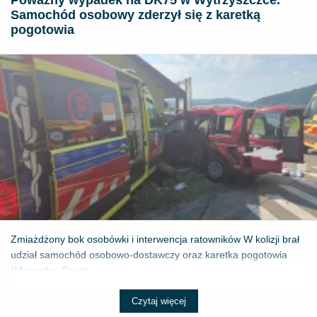
Poważny wypadek na DK75 w Wytrzyszczce.
Samochód osobowy zderzył się z karetką
pogotowia
Zmiażdżony bok osobówki i interwencja ratowników W kolizji brał
udział samochód osobowo-dostawczy oraz karetka pogotowia
(Mercedes Sprint...
Czytaj więcej