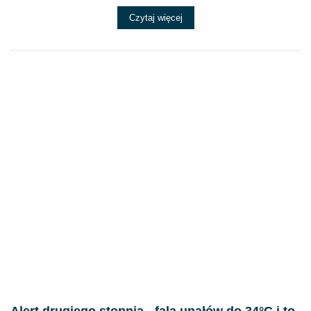
Czytaj więcej
Alert drugiego stopnia - fala upałów do 34°C i to