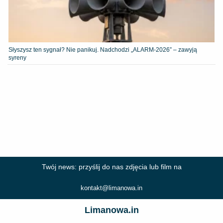
Słyszysz ten sygnał? Nie panikuj. Nadchodzi „ALARM-2026” – zawyją
syreny
Twój news: przyślij do nas zdjęcia lub film na
kontakt@limanowa.in
Limanowa.in