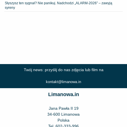
Słyszysz ten sygnał? Nie panikuj. Nadchodzi „ALARM-2026” – zawyją
syreny
Twój news: przyślij do nas zdjęcia lub film na
kontakt@limanowa.in
Limanowa.in
Jana Pawła II 19
34-600 Limanowa
Polska
Tel.
602-333-996