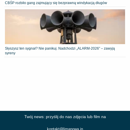
CBŚP rozbiło gang zajmujący się bezprawną windykacją długów
Słyszysz ten sygnał? Nie panikuj. Nadchodzi „ALARM-2026” – zawyją
syreny
Twój news: przyślij do nas zdjęcia lub film na
kontakt@limanowa.in