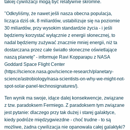
takiej cywilizacji mogą być relatywnie skromne.
"Odkryliśmy, że nawet jeśli nasza obecna populacja,
licząca dziś ok. 8 miliardów, ustabilizuje się na poziomie
30 miliardów, przy wysokim standardzie życia - i jeśli
będziemy korzystać wyłącznie z energii słonecznej, to
nadal będziemy zużywać znacznie mniej energii, niż ta
dostarczana przez całe światło słoneczne oświetlające
naszą planetę” - informuje Ravi Kopparapu z NASA
Goddard Space Flight Center
(https://science.nasa.gov/science-research/planetary-
science/astrobiology/nasa-scientists-on-why-we-might-not-
spot-solar-panel-technosignatures/).
Ten wynik ma swoje, idące dalej konsekwencje, związane
z tzw. paradoksem Fermiego. Z paradoksem tym związane
jest pytanie: dlaczego przy tak dużej i starej galaktyce,
kiedy podróże międzygwiezdne - choć trudne - to są
możliwe, żadna cywilizacja nie opanowała całej galaktyki?