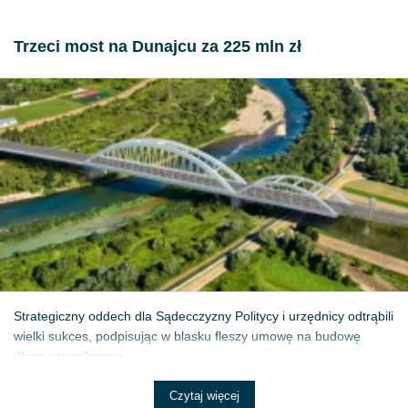
Trzeci most na Dunajcu za 225 mln zł
Strategiczny oddech dla Sądecczyzny Politycy i urzędnicy odtrąbili
wielki sukces, podpisując w blasku fleszy umowę na budowę
długo wyczekiwane...
Czytaj więcej