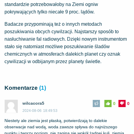
standardzie potrzebowałoby na Ziemi ogniw
pokrywających tylko niecałe 9 proc. lądów.
Badacze przypominają też o innych metodach
poszukiwania obcych cywilzacji. Najstarszy sposób to
nasłuchiwanie fal radiowych. Dzięki nowym instrumentom
stało się natomiast możliwe poszukiwanie śladów
chemicznych w atmosferach dalekich planet czy oznak
cywilizacji w odbijanym przez planety świetle.
Komentarze
(1)
wilcacora5
0
0
2024-08-06
18:49:53
Niestety ale ziemia jest płaską, potwierdzają to dalekie
obserwacje nad wodą, woda zawsze spływa do najniższego
punktu i tworzy poziom ,nie zagina się wokół żadnej kuli, ziemia