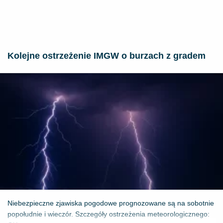
Kolejne ostrzeżenie IMGW o burzach z gradem
Niebezpieczne zjawiska pogodowe prognozowane są na sobotnie
popołudnie i wieczór. Szczegóły ostrzeżenia meteorologicznego: