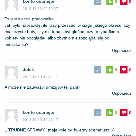
konto usunięte
0
0
2013-11-10
09:19:37
To jest wersja pracownika.
Jak było naprawdę, ile razy przeszedł w ciągu jakiego okresu, czy
miał czyste buty, czy nie tupał zbyt głośno, czy przypadkiem
kobiety nie podglądał, albo zbytnio nie rozglądał się po
mieszkaniu?
Odpowiedz
Julek
0
0
2013-11-10
11:00:32
A może nie zauważył umizgów tej pani?
Odpowiedz
konto usunięte
0
0
2013-11-10
13:43:17
,, TRUDNE SPRAWY ' mają kolejny świetny scenariusz ;-)