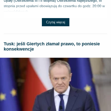
Upały (Ostrzeżenia III i II stopnia) Ostrzeżenia najwyższego, III
stopnia przed upałami obowiązują do czwartku do godz. 20:00 w
województwach...
Czytaj więcej
Tusk: jeśli Giertych złamał prawo, to poniesie
konsekwencje