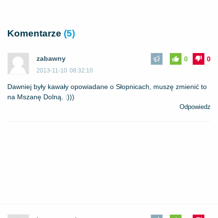
Komentarze
(5)
zabawny
0
0
2013-11-10
08:32:10
Dawniej były kawały opowiadane o Słopnicach, muszę zmienić to
na Mszanę Dolną. :)))
Odpowiedz