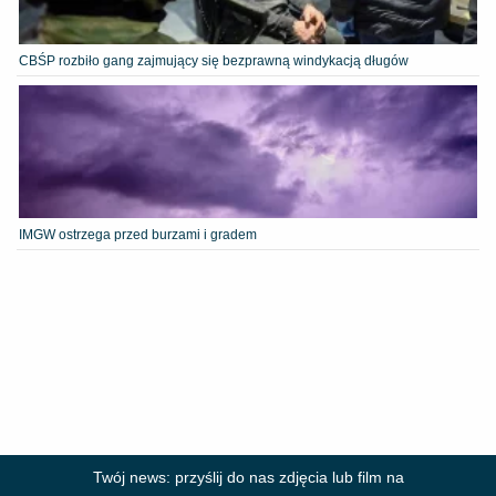
CBŚP rozbiło gang zajmujący się bezprawną windykacją długów
IMGW ostrzega przed burzami i gradem
Twój news: przyślij do nas zdjęcia lub film na