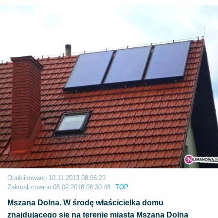
Opublikowano
10.11.2013 08:06:23
Zaktualizowano
05.09.2018 08:30:48
TOP
Mszana Dolna. W środę właścicielka domu
znajdującego się na terenie miasta Mszana Dolna