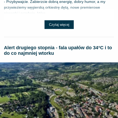
- Przybywajcie. Zabierzcie dobrą energię, dobry humor, a my
przywieziemy węgierską orkiestrę dętą, nowe premierowe
piosenki i przeboje, które ...
Czytaj więcej
Alert drugiego stopnia - fala upałów do 34°C i to
do co najmniej wtorku