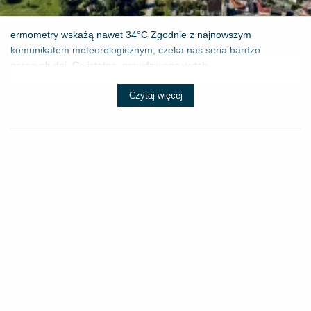
ermometry wskażą nawet 34°C Zgodnie z najnowszym
komunikatem meteorologicznym, czeka nas seria bardzo
gorących dni. Co istotne, prawdziwego wytch...
Czytaj więcej