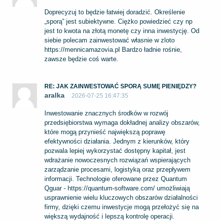
Doprecyzuj to będzie łatwiej doradzić. Określenie
„sporą” jest subiektywne. Ciężko powiedzieć czy np
jest to kwota na złotą monetę czy inna inwestycję. Od
siebie polecam zainwestować własnie w zloto
https://mennicamazovia.pl
Bardzo ładnie rośnie,
zawsze będzie coś warte.
RE: JAK ZAINWESTOWAĆ SPORĄ SUMĘ PIENIĘDZY?
aralka
2026-07-25 16:47:35
Inwestowanie znacznych środków w rozwój
przedsiębiorstwa wymaga dokładnej analizy obszarów,
które mogą przynieść największą poprawę
efektywności działania. Jednym z kierunków, który
pozwala lepiej wykorzystać dostępny kapitał, jest
wdrażanie nowoczesnych rozwiązań wspierających
zarządzanie procesami, logistyką oraz przepływem
informacji. Technologie oferowane przez Quantum
Qguar -
https://quantum-software.com/
umożliwiają
usprawnienie wielu kluczowych obszarów działalności
firmy, dzięki czemu inwestycje mogą przełożyć się na
większą wydajność i lepszą kontrolę operacji.