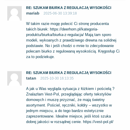
RE: SZUKAM BIURKA Z REGULACJĄ WYSOKOŚCI
mariab
2025-06-30 13:39:18
W takim razie mogę polecić Ci stronę producenta
takich biurek:
https://deerhorn.pl/kategoria-
produktu/biurka/biurka-z-regulacja/
Mają tam sporo
modeli, wykoanych z prawdziwego drewna na solidnej
podstawie. No i jeśli chodzi o mnie to zdecydowanie
polecam biurko z regulowaną wysokością. Kręgosłup Ci
za to podziekuje.
RE: SZUKAM BIURKA Z REGULACJĄ WYSOKOŚCI
tatan
2025-10-30 16:13:35
A jak u Was wygląda sytuacja z łóżkiem i pościelą ?
Znalazłam Vest-Pol, przeglądając oferty tekstyliów
domowych i muszę przyznać, że mają świetny
asortyment. Pościel, ręczniki, kołdry – wszystko w
jednym miejscu, a do tego bardzo estetycznie
zaprezentowane. Idealne miejsce, jeśli ktoś szuka
dobrej jakości w rozsądnej cenie.
https://vest-pol.pl/