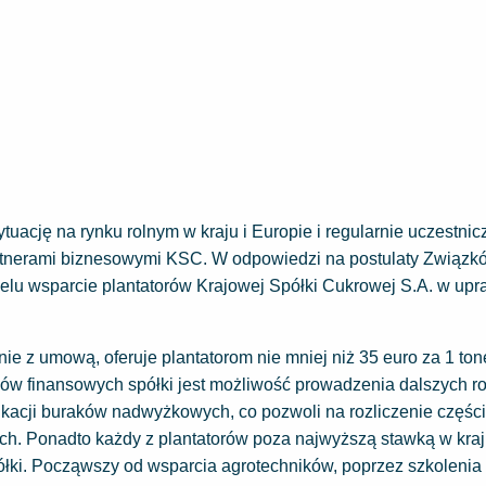
uację na rynku rolnym w kraju i Europie i regularnie uczestnic
partnerami biznesowymi KSC. W odpowiedzi na postulaty Związk
lu wsparcie plantatorów Krajowej Spółki Cukrowej S.A. w upr
ie z umową, oferuje plantatorom nie mniej niż 35 euro za 1 to
ów finansowych spółki jest możliwość prowadzenia dalszych 
acji buraków nadwyżkowych, co pozwoli na rozliczenie części
h. Ponadto każdy z plantatorów poza najwyższą stawką w kra
półki. Począwszy od wsparcia agrotechników, poprzez szkolenia