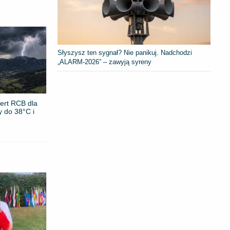
Słyszysz ten sygnał? Nie panikuj. Nadchodzi
„ALARM-2026” – zawyją syreny
ert RCB dla
y do 38°C i