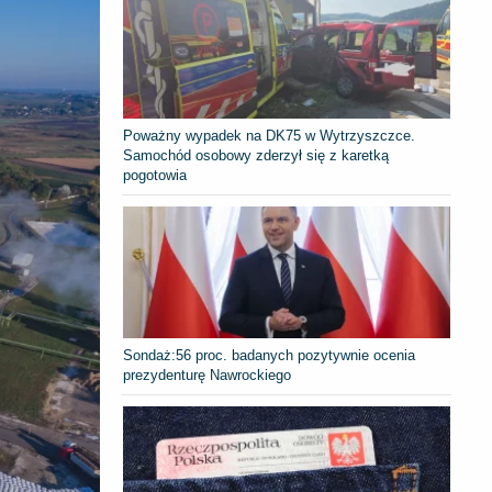
Poważny wypadek na DK75 w Wytrzyszczce.
Samochód osobowy zderzył się z karetką
pogotowia
​Sondaż:56 proc. badanych pozytywnie ocenia
prezydenturę Nawrockiego