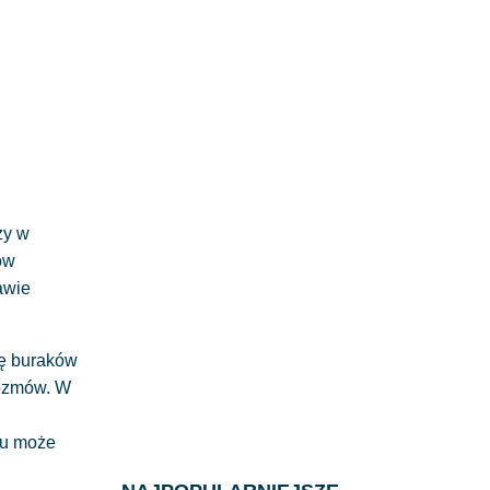
zy w
ów
awie
nę buraków
rozmów. W
ju może