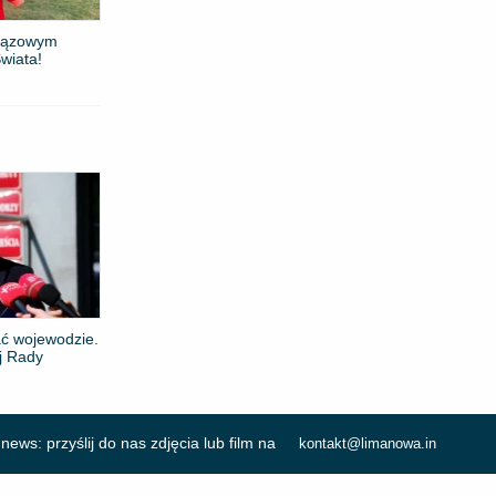
brązowym
wiata!
ć wojewodzie.
j Rady
news: przyślij do nas zdjęcia lub film na
kontakt@limanowa.in