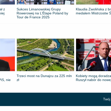
ał z
Sukces Limanowskiej Grupy
Klaudia Zwolińska z 
kiej
Rowerowej na L’Étape Poland by
medalem Mistrzostw Ś
Tour de France 2025
Trzeci most na Dunajcu za 225 mln
Kobiety mogą doradza
iS, nie
zł
Ruszył nabór do nowe
Twój 