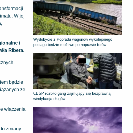
ansformacji
imatu. W jej
,
Wydobycie z Popradu wagonów wykolejonego
ionalne i
pociągu będzie możliwe po naprawie torów
iła Ribera.
cznych,
kiem będzie
wiązanych ze
CBŚP rozbiło gang zajmujący się bezprawną
windykacją długów
ie włączenia
 do zmiany