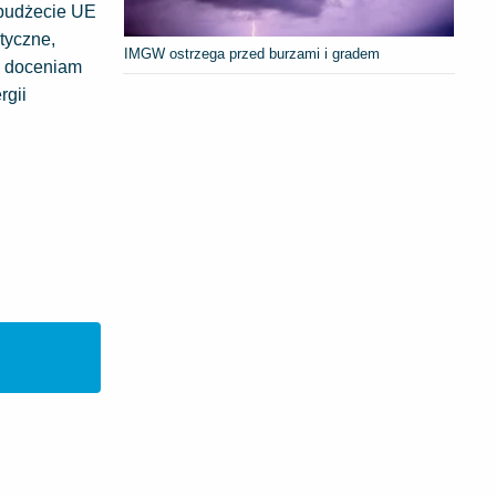
 budżecie UE
tyczne,
IMGW ostrzega przed burzami i gradem
o doceniam
rgii