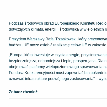
Podczas środowych obrad Europejskiego Komitetu Region
dotyczących klimatu, energii i środowiska w wieloletnich
Prezydent Warszawy Rafał Trzaskowski, który prezentował
budżetu UE może osłabić realizację celów UE w zakresie k
„Europa, która inwestuje w czystą energię, przystosowani
bezpieczniejsza, odporniejsza i lepiej prosperująca. Dl
obejmować platformy wielopoziomowego sprawowania rząd
Fundusz Konkurencyjności musi zapewniać bezpośrednie f
uznawać infrastrukturę podwójnego zastosowania” – wylic
Zobacz również: