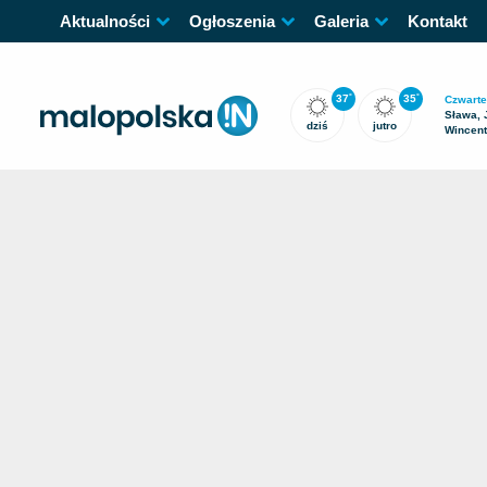
Aktualności
Ogłoszenia
Galeria
Kontakt
37
35
°
°
Czwarte
Sława, 
dziś
jutro
Wincen