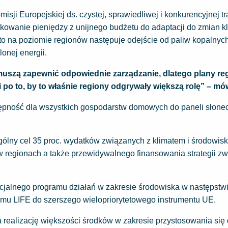
 Europejskiej ds. czystej, sprawiedliwej i konkurencyjnej tr
kowanie pieniędzy z unijnego budżetu do adaptacji do zmian kl
to na poziomie regionów następuje odejście od paliw kopalnych
onej energii.
muszą zapewnić odpowiednie zarządzanie, dlatego plany reg
o to, by to właśnie regiony odgrywały większą rolę” – mów
tępność dla wszystkich gospodarstw domowych do paneli słone
gólny cel 35 proc. wydatków związanych z klimatem i środowis
w regionach a także przewidywalnego finansowania strategii z
ecjalnego programu działań w zakresie środowiska w następstw
amu LIFE do szerszego wielopriorytetowego instrumentu UE.
a realizację większości środków w zakresie przystosowania się