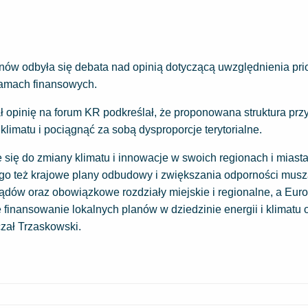
ów odbyła się debata nad opinią dotyczącą uwzględnienia pri
 ramach finansowych.
 opinię na forum KR podkreślał, że proponowana struktura prz
limatu i pociągnąć za sobą dysproporcje terytorialne.
e się do zmiany klimatu i innowacje w swoich regionach i miast
atego też krajowe plany odbudowy i zwiększania odporności mus
ów oraz obowiązkowe rozdziały miejskie i regionalne, a Euro
inansowanie lokalnych planów w dziedzinie energii i klimatu 
zał Trzaskowski.