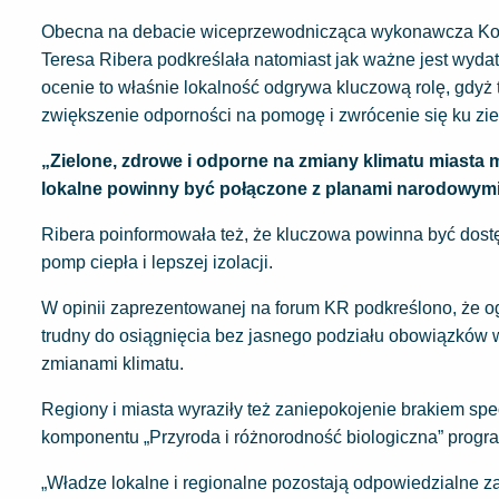
Obecna na debacie wiceprzewodnicząca wykonawcza Komisji
Teresa Ribera podkreślała natomiast jak ważne jest wydat
ocenie to właśnie lokalność odgrywa kluczową rolę, gdyż 
zwiększenie odporności na pomogę i zwrócenie się ku ziel
„Zielone, zdrowe i odporne na zmiany klimatu miasta 
lokalne powinny być połączone z planami narodowymi p
Ribera poinformowała też, że kluczowa powinna być dos
pomp ciepła i lepszej izolacji.
W opinii zaprezentowanej na forum KR podkreślono, że o
trudny do osiągnięcia bez jasnego podziału obowiązków 
zmianami klimatu.
Regiony i miasta wyraziły też zaniepokojenie brakiem sp
komponentu „Przyroda i różnorodność biologiczna” progr
„Władze lokalne i regionalne pozostają odpowiedzialne z