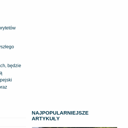
orytetów
yszłego
ach, będzie
zą
pejski
oraz
NAJPOPULARNIEJSZE
ARTYKUŁY