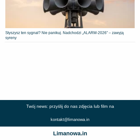
Słyszysz ten sygnał? Nie panikuj. Nadchodzi „ALARM-2026” – zawyją
syreny
Twój news: przyślij do nas zdjęcia lub film na
kontakt@limanowa.in
Limanowa.in