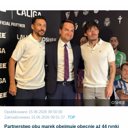
OSHEE
Opublikowano
15.06.2026 09:50:00
Zaktualizowano
15.06.2026 09:51:37
TOP
Partnerstwo obu marek obejmuje obecnie aż 44 rynki