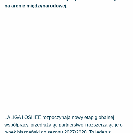
na arenie międzynarodowej.
LALIGA i OSHEE rozpoczynają nowy etap globalnej
współpracy, przedłużając partnerstwo i rozszerzając je o
rynek hiszpański do sezonu 2027/2028. To jeden z