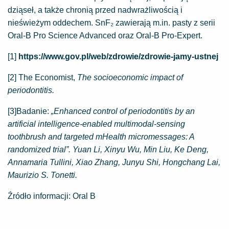
dziąseł, a także chronią przed nadwrażliwością i
nieświeżym oddechem. SnF₂ zawierają m.in. pasty z serii
Oral-B Pro Science Advanced oraz Oral-B Pro-Expert.
[1]
https://www.gov.pl/web/zdrowie/zdrowie-jamy-ustnej
[2] The Economist,
The socioeconomic impact of
periodontitis.
[3]Badanie:
„Enhanced control of periodontitis by an
artificial intelligence-enabled multimodal-sensing
toothbrush and targeted mHealth micromessages: A
randomized trial”. Yuan Li, Xinyu Wu, Min Liu, Ke Deng,
Annamaria Tullini, Xiao Zhang, Junyu Shi, Hongchang Lai,
Maurizio S. Tonetti.
Źródło informacji: Oral B