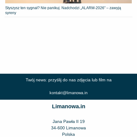
Słyszysz ten sygnał? Nie panikuj. Nadchodzi „ALARM-2026” – zawyją
syreny
Twój news: przyślij do nas zdjęcia lub film na
kontakt@limanowa.in
Limanowa.in
Jana Pawła II 19
34-600 Limanowa
Polska