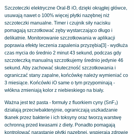
Szczoteczki elektryczne Oral-B iO, dzięki okrągłej główce,
usuwają nawet o 100% więcej płytki nazębnej niż
szczoteczki manualne. Timer i czujnik siły nacisku
pomagają szczotkować zęby wystarczająco długo i
delikatnie. Monitorowanie szczotkowania w aplikacji
poprawia efekty leczenia zapalenia przyzębia[3] - wydłuża
czas mycia do średnio 2 minut 43 sekund, podczas gdy
szczoteczką manualną szczotkujemy średnio jedynie 46
sekund. Aby zachować skuteczność szczotkowania i
ograniczać stany zapalne, końcówkę należy wymieniać co
3 miesiące. Końcówki iO same o tym przypominają -
włókna zmieniają kolor z niebieskiego na biały.
Ważna jest też pasta - formuły z fluorkiem cyny (SnF₂)
działają przeciwbakteryjnie, ograniczają uszkadzanie
tkanek przez bakterie i ich toksyny oraz tworzą warstwę
ochronną przed kwasami z diety. Ponadto pomagają
kontrolować narastanie płytki nazębnej, wspierają zdrowie