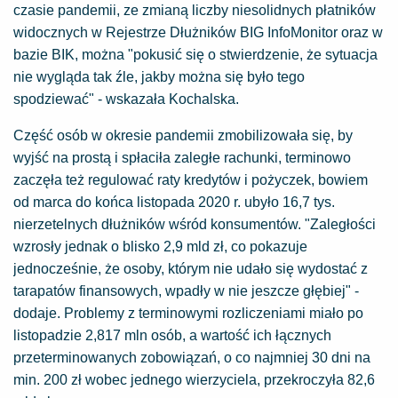
czasie pandemii, ze zmianą liczby niesolidnych płatników
widocznych w Rejestrze Dłużników BIG InfoMonitor oraz w
bazie BIK, można "pokusić się o stwierdzenie, że sytuacja
nie wygląda tak źle, jakby można się było tego
spodziewać" - wskazała Kochalska.
Część osób w okresie pandemii zmobilizowała się, by
wyjść na prostą i spłaciła zaległe rachunki, terminowo
zaczęła też regulować raty kredytów i pożyczek, bowiem
od marca do końca listopada 2020 r. ubyło 16,7 tys.
nierzetelnych dłużników wśród konsumentów. "Zaległości
wzrosły jednak o blisko 2,9 mld zł, co pokazuje
jednocześnie, że osoby, którym nie udało się wydostać z
tarapatów finansowych, wpadły w nie jeszcze głębiej" -
dodaje. Problemy z terminowymi rozliczeniami miało po
listopadzie 2,817 mln osób, a wartość ich łącznych
przeterminowanych zobowiązań, o co najmniej 30 dni na
min. 200 zł wobec jednego wierzyciela, przekroczyła 82,6