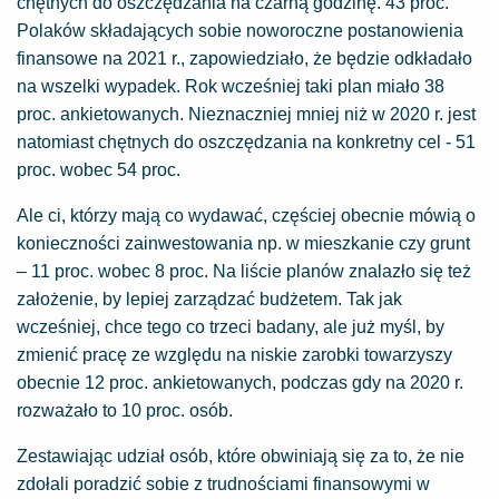
chętnych do oszczędzania na czarną godzinę. 43 proc.
Polaków składających sobie noworoczne postanowienia
finansowe na 2021 r., zapowiedziało, że będzie odkładało
na wszelki wypadek. Rok wcześniej taki plan miało 38
proc. ankietowanych. Nieznaczniej mniej niż w 2020 r. jest
natomiast chętnych do oszczędzania na konkretny cel - 51
proc. wobec 54 proc.
Ale ci, którzy mają co wydawać, częściej obecnie mówią o
konieczności zainwestowania np. w mieszkanie czy grunt
– 11 proc. wobec 8 proc. Na liście planów znalazło się też
założenie, by lepiej zarządzać budżetem. Tak jak
wcześniej, chce tego co trzeci badany, ale już myśl, by
zmienić pracę ze względu na niskie zarobki towarzyszy
obecnie 12 proc. ankietowanych, podczas gdy na 2020 r.
rozważało to 10 proc. osób.
Zestawiając udział osób, które obwiniają się za to, że nie
zdołali poradzić sobie z trudnościami finansowymi w