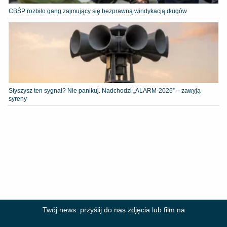
CBŚP rozbiło gang zajmujący się bezprawną windykacją długów
Słyszysz ten sygnał? Nie panikuj. Nadchodzi „ALARM-2026” – zawyją
syreny
Twój news: przyślij do nas zdjęcia lub film na