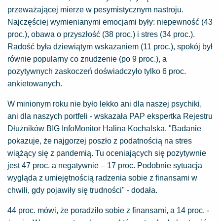
przeważającej mierze w pesymistycznym nastroju.
Najczęściej wymienianymi emocjami były: niepewność (43
proc.), obawa o przyszłość (38 proc.) i stres (34 proc.).
Radość była dziewiątym wskazaniem (11 proc.), spokój był
równie popularny co znudzenie (po 9 proc.), a
pozytywnych zaskoczeń doświadczyło tylko 6 proc.
ankietowanych.
W minionym roku nie było lekko ani dla naszej psychiki,
ani dla naszych portfeli - wskazała PAP ekspertka Rejestru
Dłużników BIG InfoMonitor Halina Kochalska. "Badanie
pokazuje, że najgorzej poszło z podatnością na stres
wiążący się z pandemią. Tu oceniających się pozytywnie
jest 47 proc. a negatywnie – 17 proc. Podobnie sytuacja
wygląda z umiejętnością radzenia sobie z finansami w
chwili, gdy pojawiły się trudności" - dodała.
44 proc. mówi, że poradziło sobie z finansami, a 14 proc. -