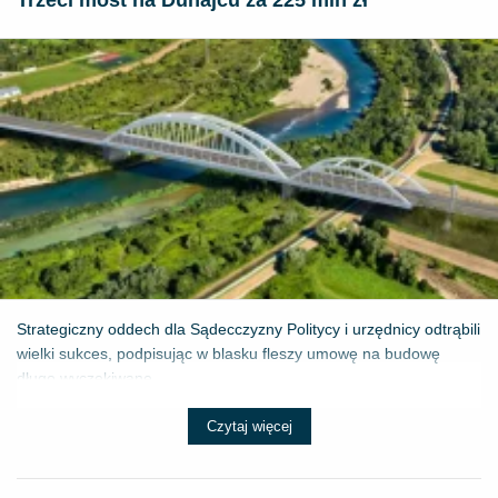
Trzeci most na Dunajcu za 225 mln zł
Strategiczny oddech dla Sądecczyzny Politycy i urzędnicy odtrąbili
wielki sukces, podpisując w blasku fleszy umowę na budowę
długo wyczekiwane...
Czytaj więcej