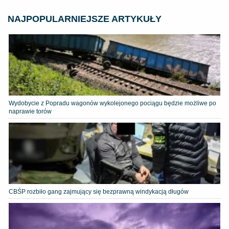
NAJPOPULARNIEJSZE ARTYKUŁY
Wydobycie z Popradu wagonów wykolejonego pociągu będzie możliwe po
naprawie torów
CBŚP rozbiło gang zajmujący się bezprawną windykacją długów