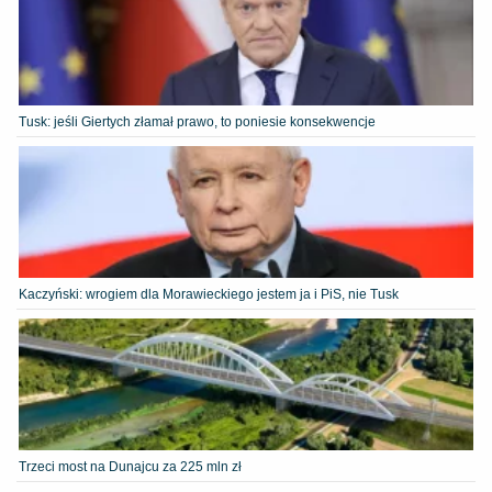
Tusk: jeśli Giertych złamał prawo, to poniesie konsekwencje
Kaczyński: wrogiem dla Morawieckiego jestem ja i PiS, nie Tusk
Trzeci most na Dunajcu za 225 mln zł