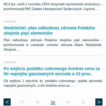
68,2 tys. osób z rocznika 1953 otrzymało wyrównanie emerytury –
poinformował PAP Zakład Ubezpieczeń Społecznych. Łączna ...
11.02.2021
Niedzielski: plan odbudowy zdrowia Polaków
obejmie pięć elementów
Plan odbudowy zdrowia Polaków obejmie pięć elementów -
poinformował w czwartek minister zdrowia Adam Niedzielski.
Obejmie ...
11.02.2021
Po wejściu podatku cukrowego średnia cena za
litr napojów gazowanych wzrosła o 23 proc.
Od wejścia 1 stycznia br. podatku cukrowego, spada sprzedaż
napojów gazowanych, a ich średnia cena za ...
<
>
57
58
59
60
61