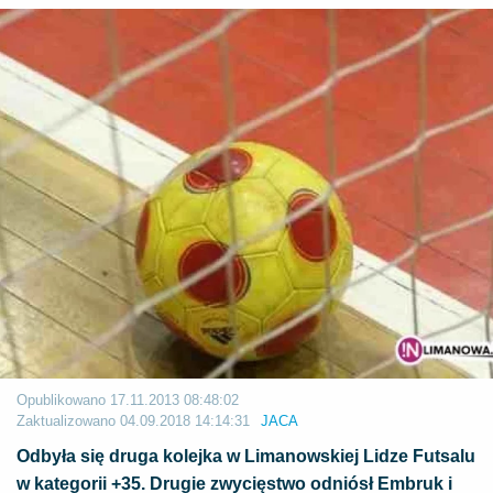
Opublikowano
17.11.2013 08:48:02
Zaktualizowano
04.09.2018 14:14:31
JACA
Odbyła się druga kolejka w Limanowskiej Lidze Futsalu
w kategorii +35. Drugie zwycięstwo odniósł Embruk i