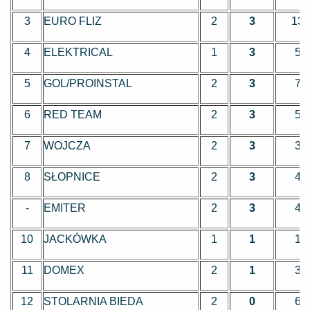
3
EURO FLIZ
2
3
13
4
ELEKTRICAL
1
3
5
5
GOL/PROINSTAL
2
3
7
6
RED TEAM
2
3
5
7
WOJCZA
2
3
3
8
SŁOPNICE
2
3
4
-
EMITER
2
3
4
10
JACKÓWKA
1
1
1
11
DOMEX
2
1
3
12
STOLARNIA BIEDA
2
0
6