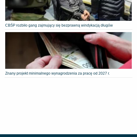
CBŚP rozbiło gang zajmujący się bezprawną windykacją długów
Znany projekt minimalnego wynagrodzenia za pracę od 2027 r.