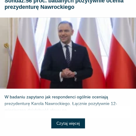
​Sondaż:56 proc. badanych pozytywnie ocenia
prezydenturę Nawrockiego
W badaniu zapytano jak respondenci ogólnie oceniają
prezydenturę Karola Nawrockiego. Łącznie pozytywnie 12-
miesięczną działalność głowy pa...
Czytaj więcej