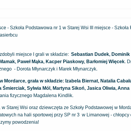
jsce - Szkoła Podstawowa nr 1 w Starej Wsi III miejsce - Szko
Pasierbcu
dobyli miejsce I grali w składzie:
Sebastian Dudek, Dominik 
aj Mamak, Paweł Mąka, Kacper
Piaskowy, Barłomiej
Więcek
. 
znego - Dorota Młynarczyk i Marek Młynarczyk.
ordarce, grała w składzie: Izabela Biernat, Natalia Cabała
 Śmierciak, Sylwia Mól, Martyna Sikoń, Jasica Oliwia, Anna 
nia fizycznego Magdalena Kindlik.
 w Starej Wsi oraz dziewczęta ze Szkoły Podstawowej w Mord
wych na hali sportowej przy SP nr 3 w Limanowej - chłopcy 
Życzymy powodzenia!