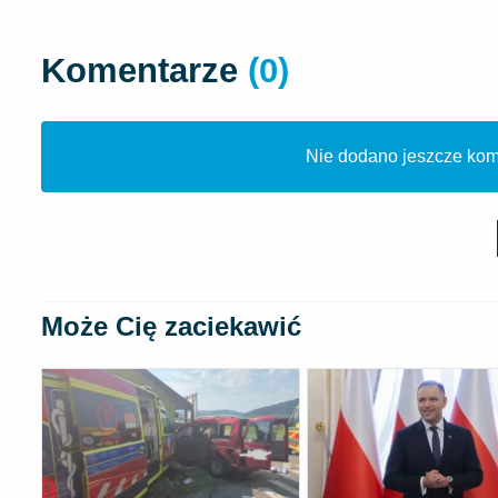
Komentarze
(0)
Nie dodano jeszcze kome
Może Cię zaciekawić