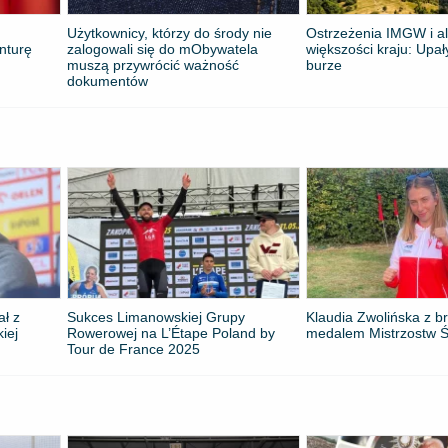
Użytkownicy, którzy do środy nie
Ostrzeżenia IMGW i al
nturę
zalogowali się do mObywatela
większości kraju: Upał
muszą przywrócić ważność
burze
dokumentów
ał z
Sukces Limanowskiej Grupy
Klaudia Zwolińska z 
kiej
Rowerowej na L’Étape Poland by
medalem Mistrzostw Ś
Tour de France 2025