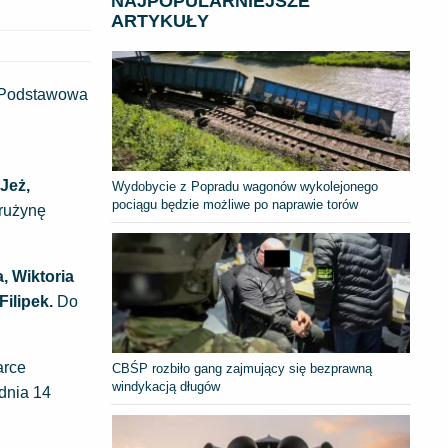
NAJPOPULARNIEJSZE
ARTYKUŁY
ła Podstawowa
Jeż,
Wydobycie z Popradu wagonów wykolejonego
pociągu będzie możliwe po naprawie torów
Drużynę
, Wiktoria
Filipek.
Do
arce
CBŚP rozbiło gang zajmujący się bezprawną
windykacją długów
dnia 14