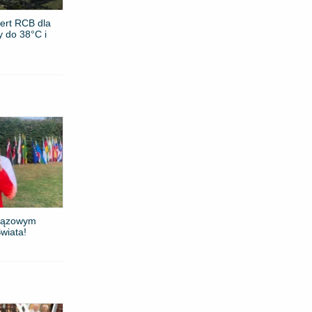
ert RCB dla
y do 38°C i
brązowym
wiata!