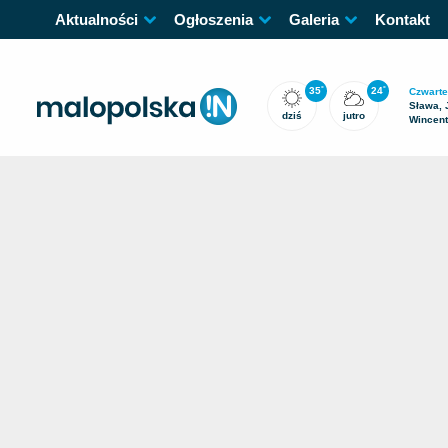
Aktualności
Ogłoszenia
Galeria
Kontakt
35
24
°
°
Czwarte
Sława, 
dziś
jutro
Wincen