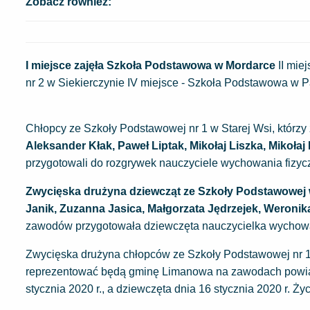
Zobacz również:
I miejsce zajęła Szkoła Podstawowa w Mordarce
II mie
nr 2 w Siekierczynie IV miejsce - Szkoła Podstawowa w 
Chłopcy ze Szkoły Podstawowej nr 1 w Starej Wsi, którzy z
Aleksander Kłak, Paweł Liptak, Mikołaj Liszka, Mikoł
przygotowali do rozgrywek nauczyciele wychowania fizyc
Zwycięska drużyna dziewcząt ze Szkoły Podstawowej w M
Janik, Zuzanna Jasica, Małgorzata Jędrzejek, Weronika
zawodów przygotowała dziewczęta nauczycielka wychowa
Zwycięska drużyna chłopców ze Szkoły Podstawowej nr 1
reprezentować będą gminę Limanowa na zawodach powiato
stycznia 2020 r., a dziewczęta dnia 16 stycznia 2020 r. 