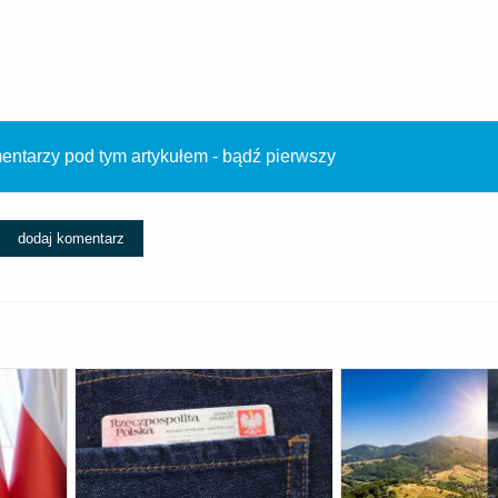
ntarzy pod tym artykułem - bądź pierwszy
dodaj komentarz