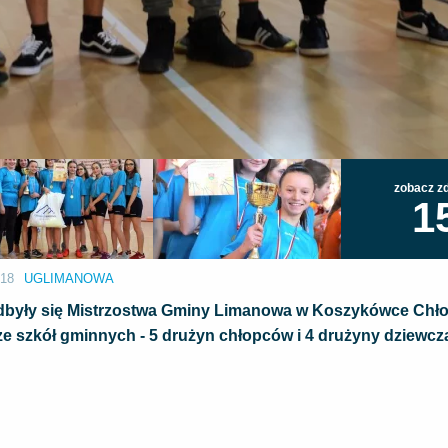
zobacz zd
1
:18
UGLIMANOWA
odbyły się Mistrzostwa Gminy Limanowa w Koszykówce Chł
ze szkół gminnych - 5 drużyn chłopców i 4 drużyny dziewczą