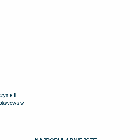
ynie III
odstawowa w