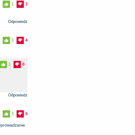
1
3
Odpowiedz
3
4
1
0
Odpowiedz
3
0
wyprowadzanie