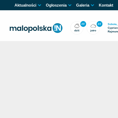
Aktualności
Ogłoszenia
Galeria
Kontakt
23
23
°
°
Sobota,
Cyprian,
dziś
jutro
Rajmun