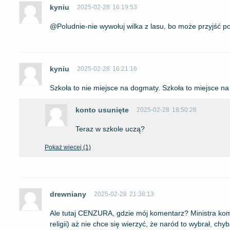
kyniu
2025-02-28
16:19:53
@Poludnie-nie wywołuj wilka z lasu, bo może przyjść po
kyniu
2025-02-28
16:21:16
Szkoła to nie miejsce na dogmaty. Szkoła to miejsce na
konto usunięte
2025-02-28
18:50:26
Teraz w szkole uczą?
Pokaż wiecej (1)
drewniany
2025-02-28
21:38:13
Ale tutaj CENZURA, gdzie mój komentarz? Ministra ko
religii) aż nie chce się wierzyć, że naród to wybrał, ch