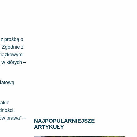
z prośbą o
. Zgodnie z
owiązkowymi
 w których –
wiatową
takie
dności.
sów prawa" –
NAJPOPULARNIEJSZE
ARTYKUŁY