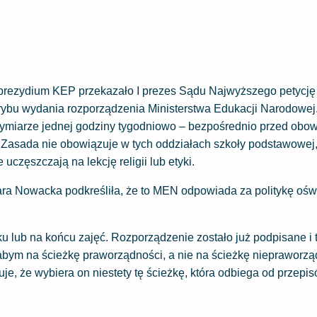
prezydium KEP przekazało I prezes Sądu Najwyższego petycję 
rybu wydania rozporządzenia Ministerstwa Edukacji Narodowej
 wymiarze jednej godziny tygodniowo – bezpośrednio przed ob
 Zasada nie obowiązuje w tych oddziałach szkoły podstawowej,
częszczają na lekcję religii lub etyki.
ara Nowacka podkreśliła, że to MEN odpowiada za politykę oś
ku lub na końcu zajęć. Rozporządzenie zostało już podpisane i 
bym na ścieżkę praworządności, a nie na ścieżkę niepraworzą
zuje, że wybiera on niestety tę ścieżkę, która odbiega od przepi