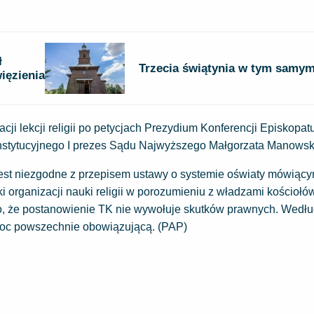
ł
Trzecia świątynia w tym samy
ięzienia
i lekcji religii po petycjach Prezydium Konferencji Episkopatu
nstytucyjnego I prezes Sądu Najwyższego Małgorzata Manowsk
jest niezgodne z przepisem ustawy o systemie oświaty mówiący
i organizacji nauki religii w porozumieniu z władzami kościołó
, że postanowienie TK nie wywołuje skutków prawnych. Wed
moc powszechnie obowiązującą. (PAP)