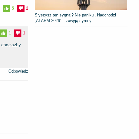
5
2
Słyszysz ten sygnał? Nie panikuj. Nadchodzi
„ALARM-2026” – zawyją syreny
1
1
y chociażby
Odpowiedz