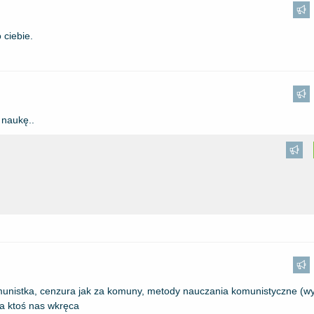
 ciebie.
 naukę..
munistka, cenzura jak za komuny, metody nauczania komunistyczne (
yba ktoś nas wkręca