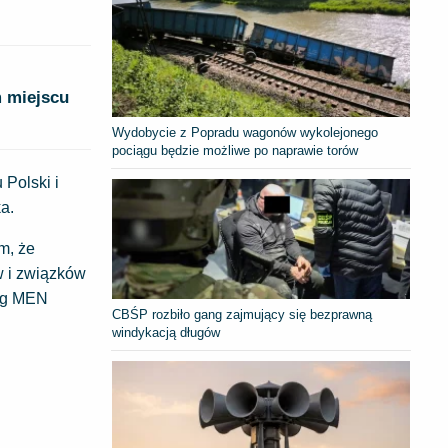
m miejscu
Wydobycie z Popradu wagonów wykolejonego
pociągu będzie możliwe po naprawie torów
 Polski i
a.
m, że
w i związków
ług MEN
CBŚP rozbiło gang zajmujący się bezprawną
windykacją długów