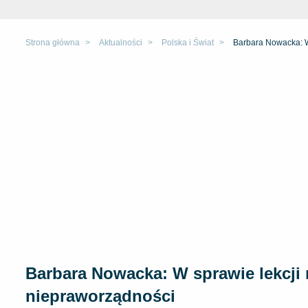
Strona główna
Aktualności
Polska i Świat
Barbara Nowacka: W 
Barbara Nowacka: W sprawie lekcji r
niepraworządności