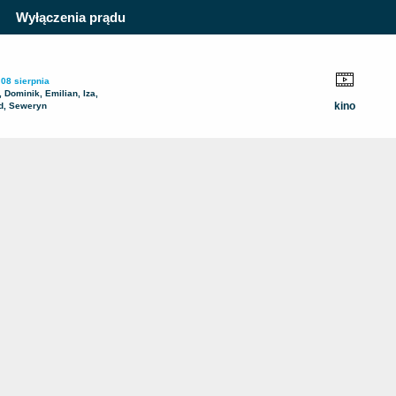
Wyłączenia prądu
 08 sierpnia
 Dominik, Emilian, Iza,
kino
d, Seweryn