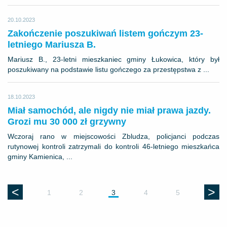
20.10.2023
Zakończenie poszukiwań listem gończym 23-
letniego Mariusza B.
Mariusz B., 23-letni mieszkaniec gminy Łukowica, który był
poszukiwany na podstawie listu gończego za przestępstwa z ...
18.10.2023
Miał samochód, ale nigdy nie miał prawa jazdy.
Grozi mu 30 000 zł grzywny
Wczoraj rano w miejscowości Zbludza, policjanci podczas
rutynowej kontroli zatrzymali do kontroli 46-letniego mieszkańca
gminy Kamienica, ...
<
>
1
2
3
4
5