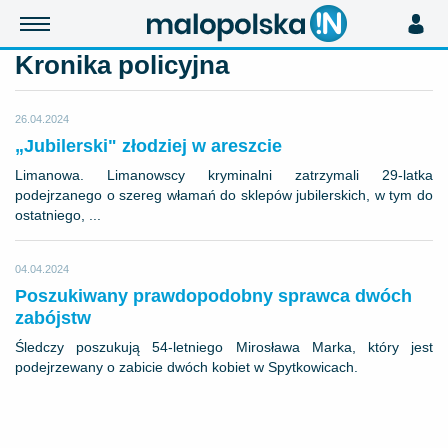
Kronika policyjna
26.04.2024
„Jubilerski" złodziej w areszcie
Limanowa. Limanowscy kryminalni zatrzymali 29-latka
podejrzanego o szereg włamań do sklepów jubilerskich, w tym do
ostatniego, ...
04.04.2024
Poszukiwany prawdopodobny sprawca dwóch
zabójstw
Śledczy poszukują 54-letniego Mirosława Marka, który jest
podejrzewany o zabicie dwóch kobiet w Spytkowicach.