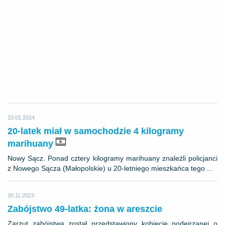
10.01.2024
20-latek miał w samochodzie 4 kilogramy
marihuany
Nowy Sącz. Ponad cztery kilogramy marihuany znaleźli policjanci
z Nowego Sącza (Małopolskie) u 20-letniego mieszkańca tego ...
30.11.2023
Zabójstwo 49-latka: żona w areszcie
Zarzut zabójstwa został przedstawiony kobiecie podejrzanej o