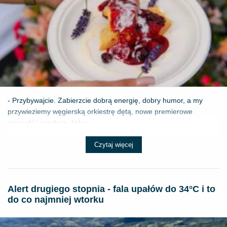
- Przybywajcie. Zabierzcie dobrą energię, dobry humor, a my
przywieziemy węgierską orkiestrę dętą, nowe premierowe
piosenki i przeboje, które ...
Czytaj więcej
Alert drugiego stopnia - fala upałów do 34°C i to
do co najmniej wtorku