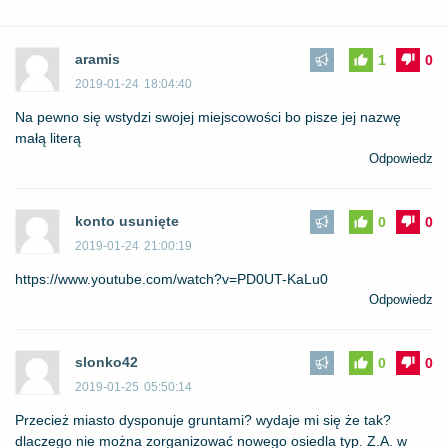
aramis
1
0
2019-01-24
18:04:40
Na pewno się wstydzi swojej miejscowości bo pisze jej nazwę
małą literą
Odpowiedz
konto usunięte
0
0
2019-01-24
21:00:19
https://www.youtube.com/watch?v=PD0UT-KaLu0
Odpowiedz
slonko42
0
0
2019-01-25
05:50:14
Przecież miasto dysponuje gruntami? wydaje mi się że tak?
dlaczego nie można zorganizować nowego osiedla typ. Z.A. w