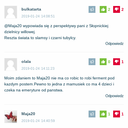
bulkatarta
2
2
2019-01-24
14:08:51
@Maja20 wypowiada się z perspektywy pani z Słopnickiej
dzielnicy willowej.
Reszta świata to slamsy i czarni tubylcy.
Odpowiedz
olala
0
1
2019-01-24
14:11:23
Moim zdaniem to Maja20 nie ma co robic to robi ferment pod
kazdym postem.Pewno to jedna z mamusiek co ma 4 dzieci i
czeka na emeryture od panstwa.
Odpowiedz
Maja20
1
1
2019-01-24
14:40:59