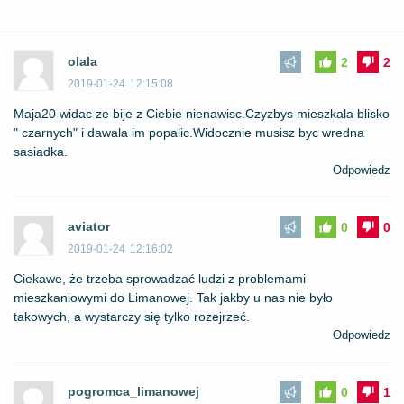
olala
2
2
2019-01-24
12:15:08
Maja20 widac ze bije z Ciebie nienawisc.Czyzbys mieszkala blisko
" czarnych" i dawala im popalic.Widocznie musisz byc wredna
sasiadka.
Odpowiedz
aviator
0
0
2019-01-24
12:16:02
Ciekawe, że trzeba sprowadzać ludzi z problemami
mieszkaniowymi do Limanowej. Tak jakby u nas nie było
takowych, a wystarczy się tylko rozejrzeć.
Odpowiedz
pogromca_limanowej
0
1