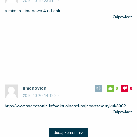
2010-10-19
23:51:40
a miasto Limanowa 4 od dołu.....
Odpowiedz
limonovion
0
0
2010-10-20
14:42:20
http://www.sadeczanin.info/aktualnosci-najnowsze/artykul/8062
Odpowiedz
dodaj komentarz