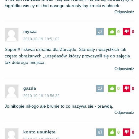
łogródku wis cy ni i łod nasego starosty tsy krocki w błocek .
Odpowiedz
mysza
0
0
2010-10-19
19:51:02
Super!!! i słowa uznania dla Zarządu, Starosty i wszystkich tak
często obrażanych ,,urzędasów' którzy przyczynili się do zajęcia
tak dobrego miejsca.
Odpowiedz
gazda
0
0
2010-10-19
19:56:32
Jo nikopie nikogo ale brunie to co nazywa sie - prawdą.
Odpowiedz
konto usunięte
0
0