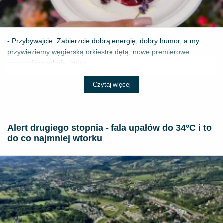
- Przybywajcie. Zabierzcie dobrą energię, dobry humor, a my
przywieziemy węgierską orkiestrę dętą, nowe premierowe
piosenki i przeboje, które ...
Czytaj więcej
Alert drugiego stopnia - fala upałów do 34°C i to
do co najmniej wtorku