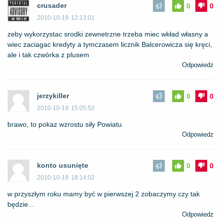
crusader
0
0
2010-10-19
12:13:01
zeby wykorzystac srodki zewnetrzne trzeba miec wkład własny a
wiec zaciagac kredyty a tymczasem licznik Balcerowicza się kręci,
ale i tak czwórka z plusem
Odpowiedz
jerzykiller
0
0
2010-10-19
15:05:52
brawo, to pokaz wzrostu siły Powiatu
Odpowiedz
konto usunięte
0
0
2010-10-19
18:14:02
w przyszłym roku mamy być w pierwszej 2 zobaczymy czy tak
będzie...
Odpowiedz