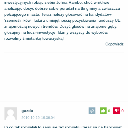
inwestycyjnych robiąc siebie Johna Rambo, choć wnikliwie
analizując dosyć dobrze sobie poradził na tle gminy a zwłaszcza
pełzającego miasta. Teraz należy głosować na kandydatów-
'rzemieślników', ludzi z umiejętnością pozyskiwania funduszy UE,
znajomością nowych trendów. Dosyć głosów na znajome gęby,
głosujmy na ludzi-inwestycje. Idźmy wszyscy do wyborów,
rozwalmy śmietankę towarzyską!
Odpowiedz
gazda
0
0
2010-10-19
19:36:04
Ci co tak rozwalali to sami się też rozwalili i teraz są na babcynym