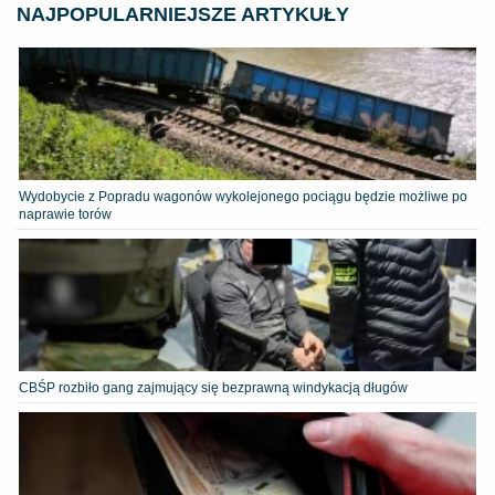
NAJPOPULARNIEJSZE ARTYKUŁY
Wydobycie z Popradu wagonów wykolejonego pociągu będzie możliwe po
naprawie torów
CBŚP rozbiło gang zajmujący się bezprawną windykacją długów