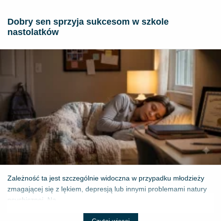
Dobry sen sprzyja sukcesom w szkole
nastolatków
Zależność ta jest szczególnie widoczna w przypadku młodzieży
zmagającej się z lękiem, depresją lub innymi problemami natury
psychicznej. Na...