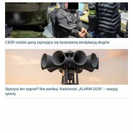
CBŚP rozbiło gang zajmujący się bezprawną windykacją długów
Słyszysz ten sygnał? Nie panikuj. Nadchodzi „ALARM-2026” – zawyją
syreny