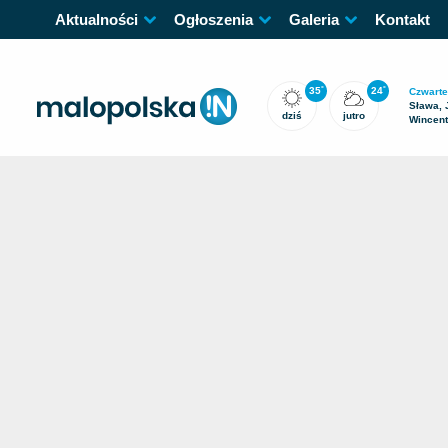
Aktualności
Ogłoszenia
Galeria
Kontakt
35
24
°
°
Czwarte
Sława, 
dziś
jutro
Wincen