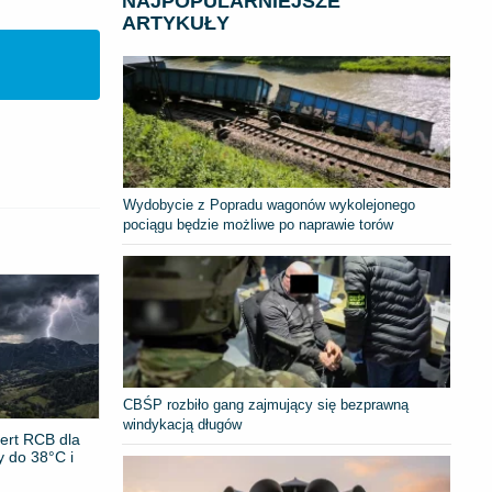
NAJPOPULARNIEJSZE
ARTYKUŁY
Wydobycie z Popradu wagonów wykolejonego
pociągu będzie możliwe po naprawie torów
CBŚP rozbiło gang zajmujący się bezprawną
windykacją długów
ert RCB dla
y do 38°C i