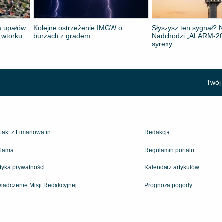
la upałów
Kolejne ostrzeżenie IMGW o
Słyszysz ten sygnał? N
j wtorku
burzach z gradem
Nadchodzi „ALARM-20
syreny
Twój 
takt z Limanowa.in
Redakcja
lama
Regulamin portalu
ityka prywatności
Kalendarz artykułów
iadczenie Misji Redakcyjnej
Prognoza pogody