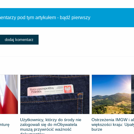
ntarzy pod tym artykułem - bądź pierwszy
dodaj komentarz
Użytkownicy, którzy do środy nie
Ostrzeżenia IMGW i al
nturę
zalogowali się do mObywatela
większości kraju: Upał
muszą przywrócić ważność
burze
dokumentów