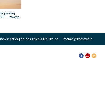
ie panikuj.
26” – zawyją
news: przyślij do nas zdjęcia lub film na
kontakt@limanowa.in