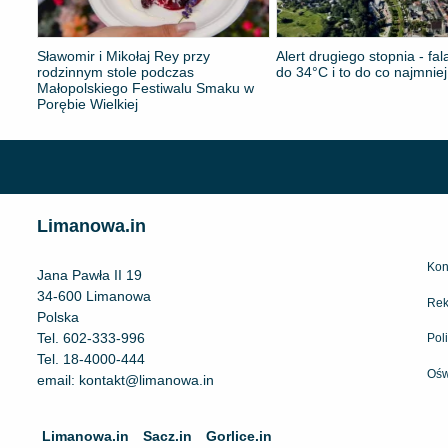
Sławomir i Mikołaj Rey przy
Alert drugiego stopnia - fa
rodzinnym stole podczas
do 34°C i to do co najmnie
Małopolskiego Festiwalu Smaku w
Porębie Wielkiej
Limanowa.in
Kon
Jana Pawła II 19
34-600 Limanowa
Rek
Polska
Tel.
602-333-996
Pol
Tel.
18-4000-444
Ośw
email:
kontakt@limanowa.in
Limanowa.in
Sacz.in
Gorlice.in