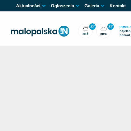
Aktualności
Ogłoszenia
Galeria
Kontakt
23
23
°
°
Piątek, 
Kajetan
dziś
jutro
Konrad,