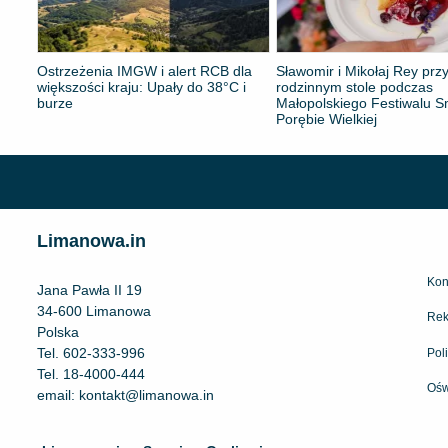
Ostrzeżenia IMGW i alert RCB dla
Sławomir i Mikołaj Rey prz
większości kraju: Upały do 38°C i
rodzinnym stole podczas
burze
Małopolskiego Festiwalu 
Porębie Wielkiej
Limanowa.in
Kon
Jana Pawła II 19
34-600 Limanowa
Rek
Polska
Tel.
602-333-996
Pol
Tel.
18-4000-444
Ośw
email:
kontakt@limanowa.in