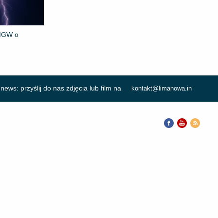
IMGW o
news: przyślij do nas zdjęcia lub film na
kontakt@limanowa.in