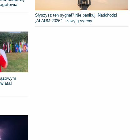
pogotowia
Słyszysz ten sygnał? Nie panikuj. Nadchodzi
„ALARM-2026” – zawyją syreny
brązowym
wiata!