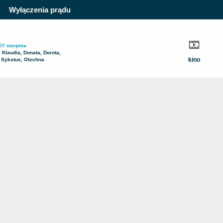
Wyłączenia prądu
07 sierpnia
, Klaudia, Donata, Dorota,
kino
 Sykstus, Olechna