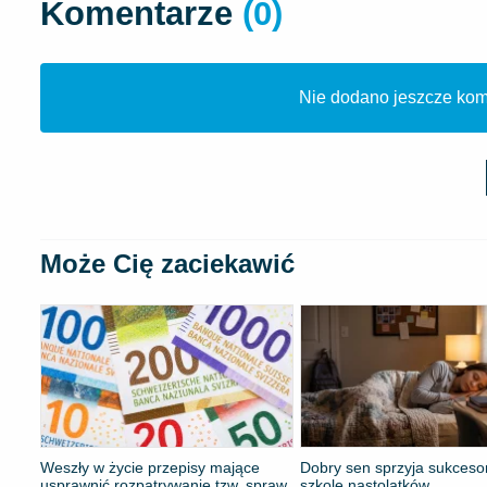
Komentarze
(0)
Nie dodano jeszcze kome
Może Cię zaciekawić
Weszły w życie przepisy mające
Dobry sen sprzyja sukces
usprawnić rozpatrywanie tzw. spraw
szkole nastolatków