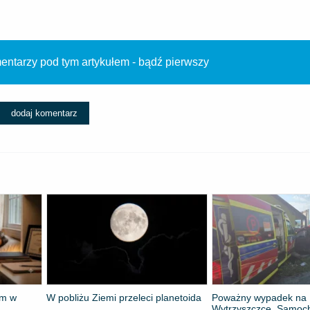
ntarzy pod tym artykułem - bądź pierwszy
dodaj komentarz
om w
W pobliżu Ziemi przeleci planetoida
Poważny wypadek na
Wytrzyszczce. Samoc