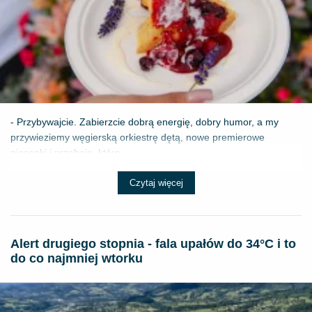
- Przybywajcie. Zabierzcie dobrą energię, dobry humor, a my
przywieziemy węgierską orkiestrę dętą, nowe premierowe
piosenki i przeboje, które ...
Czytaj więcej
Alert drugiego stopnia - fala upałów do 34°C i to
do co najmniej wtorku