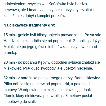
odniesieniem zwycięstwa. Końcówka była bardzo
nerwowa, ale Limanovia utrzymała korzystny rezultat i
zasłużenie zdobyła komplet punktów.
Najciekawsze fragmenty gry:
15 min - goście byli bliscy objęcia prowadzenia. Po strzale
Handzlika piłka odbiła się od poprzeczki. Z dobitką zdążył
Motak, ale po jego główce futbolówka poszybowała nad
bramką.
23 min - po podaniu Kępy w dogodnej sytuacji znalazł się
Miśkowiec. Miał dużo swobody, ale uderzył niecelnie.
32 min - z narożnika pola karnego uderzył Banaszkiewicz.
Piłka odbiła się najpierw od poprzeczki, a potem od
murawy. W odpowiednim miejscu znalazł się jednak
Florek, który efektowną przewrotką z 3 metrów posłał
futbolówkę do siatki.