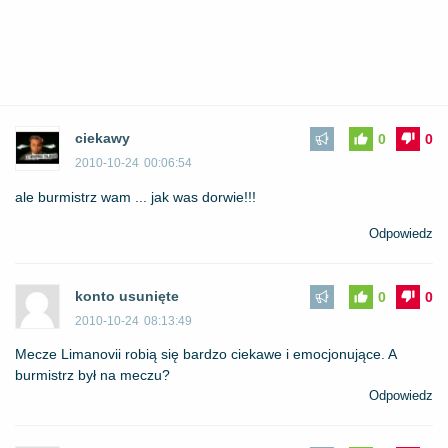
ciekawy
0
0
2010-10-24
00:06:54
ale burmistrz wam ... jak was dorwie!!!
Odpowiedz
konto usunięte
0
0
2010-10-24
08:13:49
Mecze Limanovii robią się bardzo ciekawe i emocjonujące. A
burmistrz był na meczu?
Odpowiedz