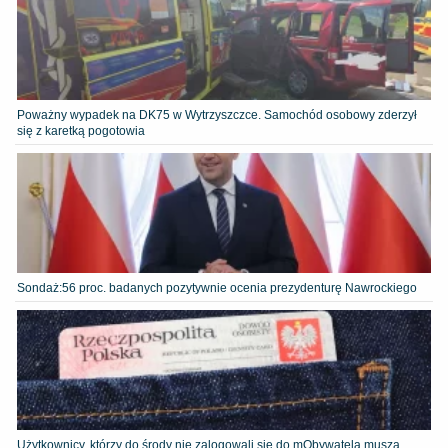
Poważny wypadek na DK75 w Wytrzyszczce. Samochód osobowy zderzył
się z karetką pogotowia
​Sondaż:56 proc. badanych pozytywnie ocenia prezydenturę Nawrockiego
Użytkownicy, którzy do środy nie zalogowali się do mObywatela muszą