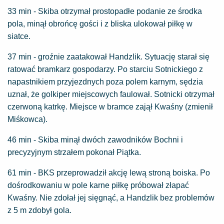
33 min - Skiba otrzymał prostopadłe podanie ze środka
pola, minął obrońcę gości i z bliska ulokował piłkę w
siatce.
37 min - groźnie zaatakował Handzlik. Sytuację starał się
ratować bramkarz gospodarzy. Po starciu Sotnickiego z
napastnikiem przyjezdnych poza polem karnym, sędzia
uznał, że golkiper miejscowych faulował. Sotnicki otrzymał
czerwoną katrkę. Miejsce w bramce zajął Kwaśny (zmienił
Miśkowca).
46 min - Skiba minął dwóch zawodników Bochni i
precyzyjnym strzałem pokonał Piątka.
61 min - BKS przeprowadził akcję lewą stroną boiska. Po
dośrodkowaniu w pole karne piłkę próbował złapać
Kwaśny. Nie zdołał jej sięgnąć, a Handzlik bez problemów
z 5 m zdobył gola.