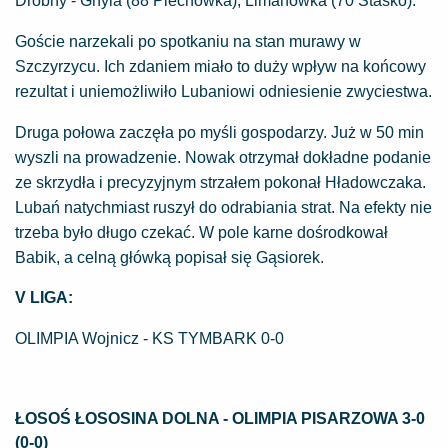
Drobny - Gnyla (88 Piechówka), Limanówka (70 Staśko).
Goście narzekali po spotkaniu na stan murawy w
Szczyrzycu. Ich zdaniem miało to duży wpływ na końcowy
rezultat i uniemożliwiło Lubaniowi odniesienie zwyciestwa.
Druga połowa zaczęła po myśli gospodarzy. Już w 50 min
wyszli na prowadzenie. Nowak otrzymał dokładne podanie
ze skrzydła i precyzyjnym strzałem pokonał Hładowczaka.
Lubań natychmiast ruszył do odrabiania strat. Na efekty nie
trzeba było długo czekać. W pole karne dośrodkował
Babik, a celną główką popisał się Gąsiorek.
V LIGA:
OLIMPIA Wojnicz - KS TYMBARK 0-0
ŁOSOŚ ŁOSOSINA DOLNA - OLIMPIA PISARZOWA 3-0
(0-0)