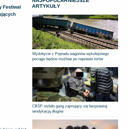
NAJPOPULARNIEJSZE
ARTYKUŁY
y Festiwal
ujących
Wydobycie z Popradu wagonów wykolejonego
pociągu będzie możliwe po naprawie torów
CBŚP rozbiło gang zajmujący się bezprawną
windykacją długów