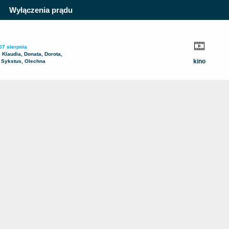
Wyłączenia prądu
07 sierpnia
, Klaudia, Donata, Dorota,
kino
 Sykstus, Olechna