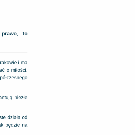
 prawo, to
rakowie i ma
ć o miłości,
współczesnego
ntują niezłe
ste działa od
ak będzie na