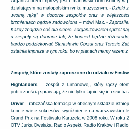
Organizatorem imprezy jest Limanowski Dom Kultury w
działającym na małopolskim rynku muzycznym. -
Dzięki 
„wolną rękę” w doborze zespołów oraz w większości
brzmieniach będzie zadowolona
– mówi Max. -
Zaprosiłe
Każdy znajdzie coś dla siebie. Zorganizowałem sprzęt na
a zespoły są dobrane tak, że koncert będzie różnorod
bardzo podziękować Stanisławie Obrzut oraz Teresie Za
ostatnia impreza w tym roku, bo w planach mamy razem z 
Zespoły, które zostały zaproszone do udziału w Festiw
Highlanders
– zespół z Limanowej, który łączy eleme
publicznością sprawiają, że nie tylko fajnie się ich słucha 
Driver
– rabczańska formacja w obecnym składzie istnie
koncie wiele sukcesów: wyróżnienie na warszawskim fes
Grand Prix na Festiwalu Karuzela w 2008 roku. W roku 2
OTV Jurka Owsiaka, Radio Aspekt, Radio Kraków i Radio 