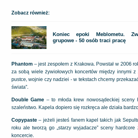
Zobacz również:
Koniec epoki Meblometu. Zwo
grupowe - 50 osób traci pracę
Phantom
– jest zespołem z Krakowa. Powstał w 2006 rok
za sobą wiele żywiołowych koncertów między innymi z z
pustce, wojnie czy nadziei - w tekstach chcemy przekaz
świata”.
Double Game
– to młoda krew nowosądeckiej sceny ha
szaleństwo. Kapela dopiero się rozkręca ale działa bardzo
Copypaste
– jeżeli jesteś fanem kapel takich jak Sepult
roku ale tworzą go „starzy wyjadacze” sceny hardcore
koncercie.