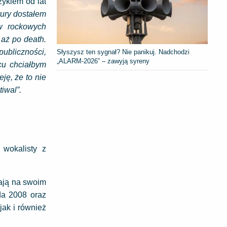
ykiem od lat
tury dostałem
 w rockowych
 aż po death.
publiczności,
Słyszysz ten sygnał? Nie panikuj. Nadchodzi
„ALARM-2026” – zawyją syreny
cu chciałbym
ę, że to nie
iwal”.
 wokalisty z
Mają na swoim
da 2008 oraz
ak i również