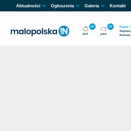
Aktualności
Ogłoszenia
Galeria
Kontakt
23
23
°
°
Piątek, 
Kajetan
dziś
jutro
Konrad,