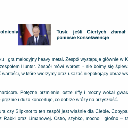
lnienia
Tusk: jeśli Giertych złamał
poniesie konsekwencje
u i gra melodyjny heavy metal. Zespół występuje głównie w K
espołem Hunter. Zespół mówi wprost: - nie boimy się śpiewa
ać wartości, w które wierzymy oraz ukazać niepokojący obraz 
rdcore. Potężne brzmienie, ostre riffy i mocny wokal gwara
 prężnie i dużo koncertuje, co dobrze wróży na przyszłość.
ura czy Slipknot to ten zespół jest właśnie dla Ciebie. Copypa
 z Rabki oraz Limanowej. Ostro, szybko, mocno i głośno – t