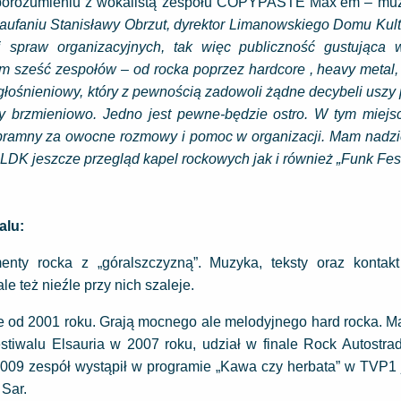
 porozumieniu z wokalistą zespołu COPYPASTE Max’em – muz
zaufaniu Stanisławy Obrzut, dyrektor Limanowskiego Domu Kul
 spraw organizacyjnych, tak więc publiczność gustująca
m sześć zespołów – od rocka poprzez hardcore , heavy metal,
głośnieniowy, który z pewnością zadowoli żądne decybeli uszy 
ny brzmieniowo. Jedno jest pewne-będzie ostro. W tym miejs
bramny za owocne rozmowy i pomoc w organizacji. Mam nadziej
LDK jeszcze przegląd kapel rockowych jak i również „Funk Fest
alu:
nty rocka z „góralszczyzną”. Muzyka, teksty oraz kontakt
ale też nieźle przy nich szaleje.
je od 2001 roku. Grają mocnego ale melodyjnego hard rocka. 
tiwalu Elsauria w 2007 roku, udział w finale Rock Autostra
009 zespół wystąpił w programie „Kawa czy herbata” w TVP1 j
Sar.