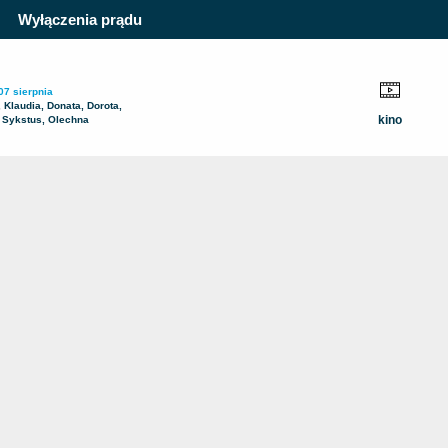
Wyłączenia prądu
07 sierpnia
, Klaudia, Donata, Dorota,
kino
 Sykstus, Olechna