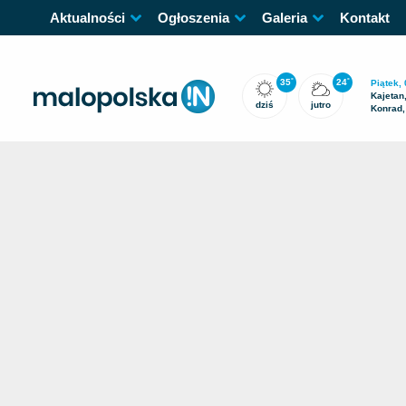
Aktualności
Ogłoszenia
Galeria
Kontakt
35
24
°
°
Piątek, 
Kajetan
dziś
jutro
Konrad,