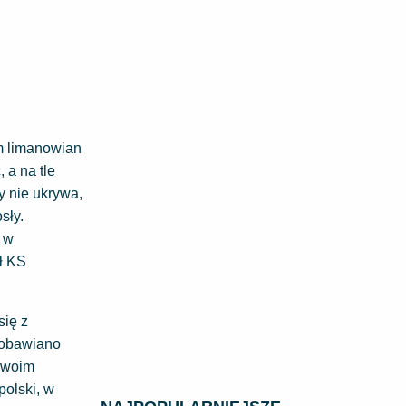
m limanowian
 a na tle
 nie ukrywa,
sły.
 w
ł KS
się z
j obawiano
 swoim
polski, w