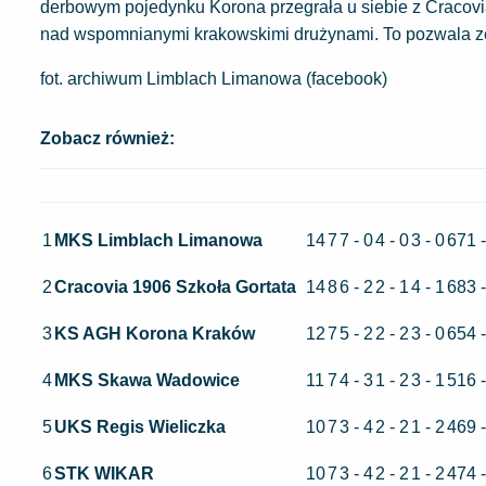
derbowym pojedynku Korona przegrała u siebie z Cracovi
nad wspomnianymi krakowskimi drużynami. To pozwala ze 
fot. archiwum Limblach Limanowa (facebook)
Zobacz również:
1
MKS Limblach Limanowa
14
7
7 - 0
4 - 0
3 - 0
671 
2
Cracovia 1906 Szkoła Gortata
14
8
6 - 2
2 - 1
4 - 1
683 
3
KS AGH Korona Kraków
12
7
5 - 2
2 - 2
3 - 0
654 
4
MKS Skawa Wadowice
11
7
4 - 3
1 - 2
3 - 1
516 
5
UKS Regis Wieliczka
10
7
3 - 4
2 - 2
1 - 2
469 
6
STK WIKAR
10
7
3 - 4
2 - 2
1 - 2
474 