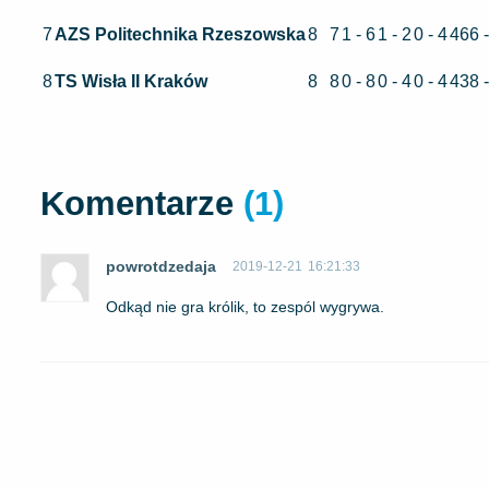
7
AZS Politechnika Rzeszowska
8
7
1 - 6
1 - 2
0 - 4
466 
8
TS Wisła II Kraków
8
8
0 - 8
0 - 4
0 - 4
438 
Komentarze
(1)
powrotdzedaja
2019-12-21
16:21:33
Odkąd nie gra królik, to zespól wygrywa.