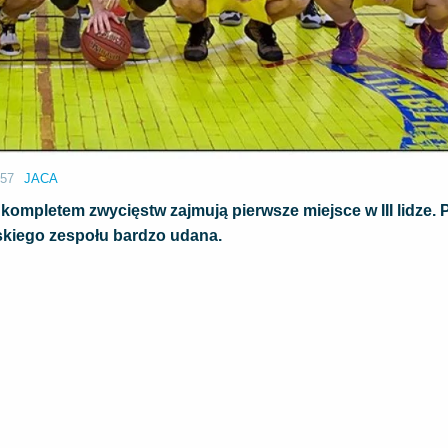
:57
JACA
ompletem zwycięstw zajmują pierwsze miejsce w III lidze. 
wskiego zespołu bardzo udana.