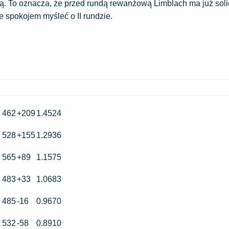
ą. To oznacza, że przed rundą rewanżową Limblach ma już soli
spokojem myśleć o II rundzie.
- 462
+209
1.4524
- 528
+155
1.2936
- 565
+89
1.1575
- 483
+33
1.0683
- 485
-16
0.9670
- 532
-58
0.8910