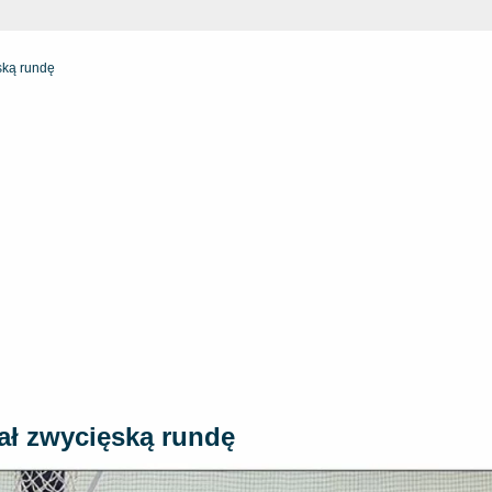
ską rundę
ał zwycięską rundę