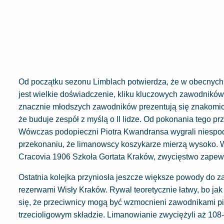
Od początku sezonu Limblach potwierdza, że w obecnych
jest wielkie doświadczenie, kliku kluczowych zawodników 
znacznie młodszych zawodników prezentują się znakomici
że buduje zespół z myślą o II lidze. Od pokonania tego pr
Wówczas podopieczni Piotra Kwandransa wygrali niespodz
przekonaniu, że limanowscy koszykarze mierzą wysoko. W
Cracovia 1906 Szkoła Gortata Kraków, zwycięstwo zapewn
Ostatnia kolejka przyniosła jeszcze większe powody do 
rezerwami Wisły Kraków. Rywal teoretycznie łatwy, bo ja
się, że przeciwnicy mogą być wzmocnieni zawodnikami pi
trzecioligowym składzie. Limanowianie zwyciężyli aż 108