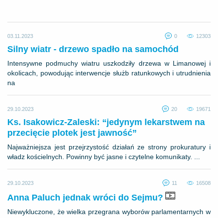
03.11.2023
0
12303
Silny wiatr - drzewo spadło na samochód
Intensywne podmuchy wiatru uszkodziły drzewa w Limanowej i
okolicach, powodując interwencje służb ratunkowych i utrudnienia
na
29.10.2023
20
19671
Ks. Isakowicz-Zaleski: “jedynym lekarstwem na
przecięcie plotek jest jawność”
Najważniejsza jest przejrzystość działań ze strony prokuratury i
władz kościelnych. Powinny być jasne i czytelne komunikaty. ...
29.10.2023
11
16508
Anna Paluch jednak wróci do Sejmu?
Niewykluczone, że wielka przegrana wyborów parlamentarnych w