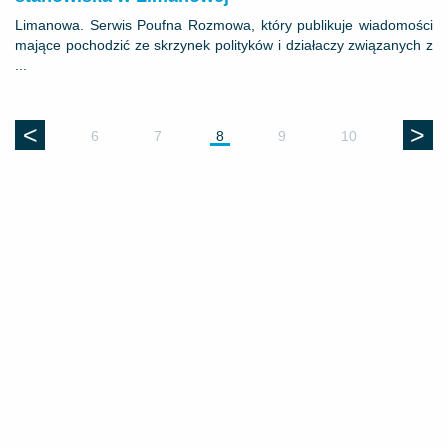
Limanowa. Serwis Poufna Rozmowa, który publikuje wiadomości
mające pochodzić ze skrzynek polityków i działaczy związanych z
...
<
>
6
7
8
9
10