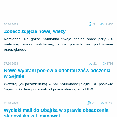
28.10.2023
7
34456
Zobacz zdjęcia nowej wieży
Kamionna. Na górze Kamionna trwają finalne prace przy 29-
metrowej wieży widokowej, która pozwoli na podziwianie
przepięknego ...
27.10.2023
21
9792
Nowo wybrani posłowie odebrali zaświadczenia
w Sejmie
Wczoraj (26 października) w Sali Kolumnowej Sejmu RP posłowie
Sejmu X kadencji odebrali od przewodniczącego PKW ...
19.10.2023
79
38703
Wyciekł mail do Obajtka w sprawie obsadzenia
stanowiska w Limanowej