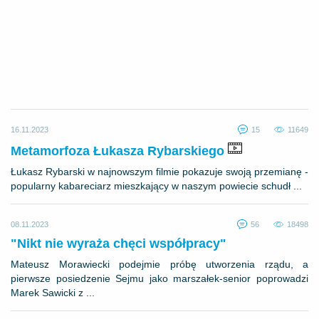
16.11.2023
15
11649
Metamorfoza Łukasza Rybarskiego
Łukasz Rybarski w najnowszym filmie pokazuje swoją przemianę -
popularny kabareciarz mieszkający w naszym powiecie schudł ...
08.11.2023
56
18498
"Nikt nie wyraża chęci współpracy"
Mateusz Morawiecki podejmie próbę utworzenia rządu, a
pierwsze posiedzenie Sejmu jako marszałek-senior poprowadzi
Marek Sawicki z ...