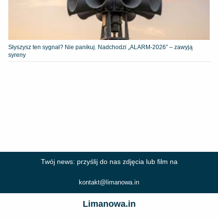
Słyszysz ten sygnał? Nie panikuj. Nadchodzi „ALARM-2026” – zawyją
syreny
Twój news: przyślij do nas zdjęcia lub film na
kontakt@limanowa.in
Limanowa.in