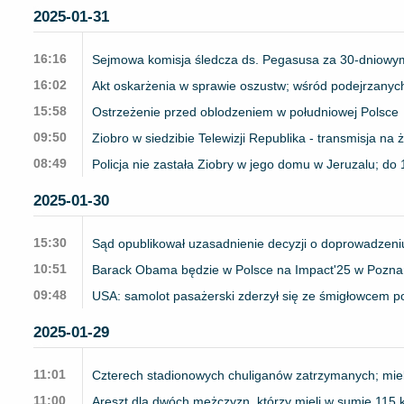
2025-01-31
16:16
Sejmowa komisja śledcza ds. Pegasusa za 30-dniowym
16:02
Akt oskarżenia w sprawie oszustw; wśród podejrzanych
15:58
Ostrzeżenie przed oblodzeniem w południowej Polsce
09:50
Ziobro w siedzibie Telewizji Republika - transmisja na 
08:49
Policja nie zastała Ziobry w jego domu w Jeruzalu; do
2025-01-30
15:30
Sąd opublikował uzasadnienie decyzji o doprowadzeni
10:51
Barack Obama będzie w Polsce na Impact'25 w Pozna
09:48
USA: samolot pasażerski zderzył się ze śmigłowcem p
2025-01-29
11:01
Czterech stadionowych chuliganów zatrzymanych; miel
11:00
Areszt dla dwóch mężczyzn, którzy mieli w sumie 115 