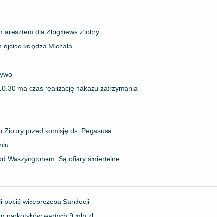
 aresztem dla Zbigniewa Ziobry
 ojciec księdza Michała
żywo
 10.30 ma czas realizację nakazu zatrzymania
u Ziobry przed komisję ds. Pegasusa
niu
od Waszyngtonem. Są ofiary śmiertelne
i pobić wiceprezesa Sandecji
kg narkotyków wartych 9 mln zł