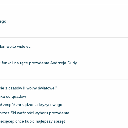
iego
łoń wbito widelec
z funkcji na ręce prezydenta Andrzeja Dudy
rie z czasów II wojny światowej”
nika od quadów
ał zespół zarządzania kryzysowego
a przez SN ważności wyboru prezydenta
ecięcej; chce kupić najlepszy sprzęt