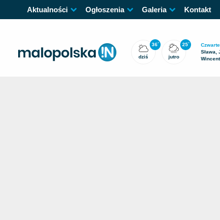
Aktualności
Ogłoszenia
Galeria
Kontakt
36
25
°
°
Czwarte
Sława, 
dziś
jutro
Wincen