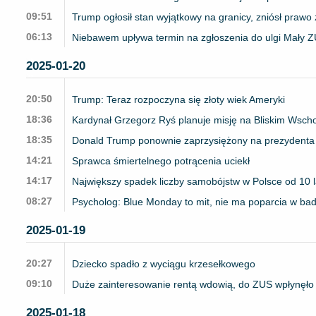
09:51
Trump ogłosił stan wyjątkowy na granicy, zniósł prawo 
06:13
Niebawem upływa termin na zgłoszenia do ulgi Mały Z
2025-01-20
20:50
Trump: Teraz rozpoczyna się złoty wiek Ameryki
18:36
Kardynał Grzegorz Ryś planuje misję na Bliskim Wsch
18:35
Donald Trump ponownie zaprzysiężony na prezydent
14:21
Sprawca śmiertelnego potrącenia uciekł
14:17
Największy spadek liczby samobójstw w Polsce od 10 l
08:27
Psycholog: Blue Monday to mit, nie ma poparcia w b
2025-01-19
20:27
Dziecko spadło z wyciągu krzesełkowego
09:10
Duże zainteresowanie rentą wdowią, do ZUS wpłynęło
2025-01-18