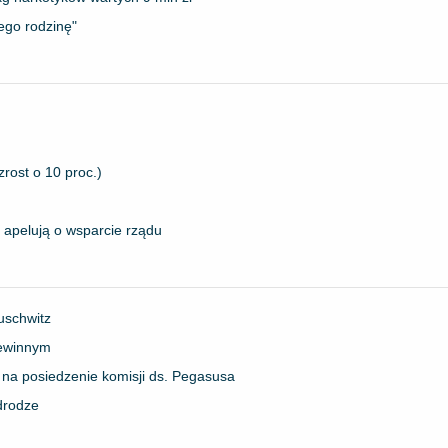
jego rodzinę"
rost o 10 proc.)
apelują o wsparcie rządu
uschwitz
iewinnym
na posiedzenie komisji ds. Pegasusa
drodze