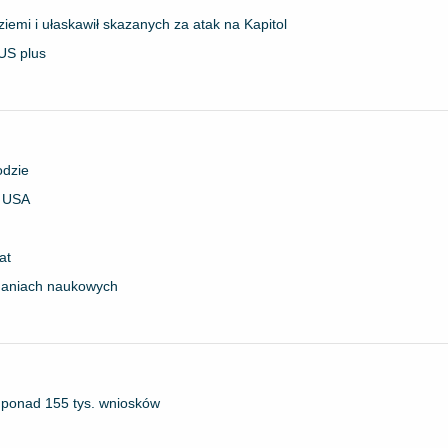
ziemi i ułaskawił skazanych za atak na Kapitol
US plus
odzie
a USA
at
adaniach naukowych
 ponad 155 tys. wniosków