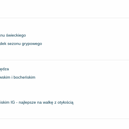
anu świeckiego
rodek sezonu grypowego
iędza
wskim i bocheńskim
skim IG - najlepsze na walkę z otyłością