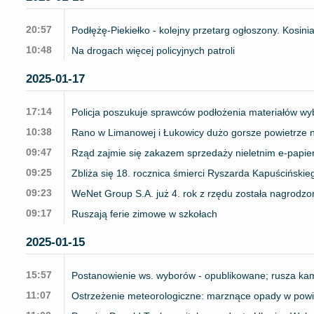
20:57
Podłężę-Piekiełko - kolejny przetarg ogłoszony. Kosini
10:48
Na drogach więcej policyjnych patroli
2025-01-17
17:14
Policja poszukuje sprawców podłożenia materiałów w
10:38
Rano w Limanowej i Łukowicy dużo gorsze powietrze n
09:47
Rząd zajmie się zakazem sprzedaży nieletnim e-papie
09:25
Zbliża się 18. rocznica śmierci Ryszarda Kapuścińskie
09:23
WeNet Group S.A. już 4. rok z rzędu została nagrodzo
09:17
Ruszają ferie zimowe w szkołach
2025-01-15
15:57
Postanowienie ws. wyborów - opublikowane; rusza k
11:07
Ostrzeżenie meteorologiczne: marznące opady w pow