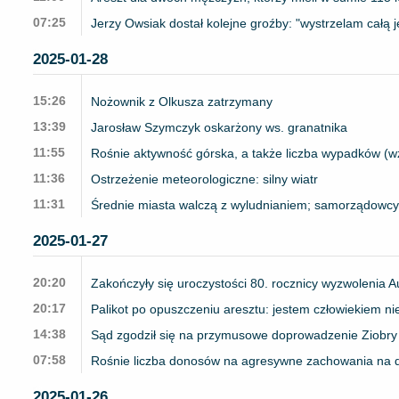
07:25
Jerzy Owsiak dostał kolejne groźby: "wystrzelam całą 
2025-01-28
15:26
Nożownik z Olkusza zatrzymany
13:39
Jarosław Szymczyk oskarżony ws. granatnika
11:55
Rośnie aktywność górska, a także liczba wypadków (wz
11:36
Ostrzeżenie meteorologiczne: silny wiatr
11:31
Średnie miasta walczą z wyludnianiem; samorządowcy 
2025-01-27
20:20
Zakończyły się uroczystości 80. rocznicy wyzwolenia A
20:17
Palikot po opuszczeniu aresztu: jestem człowiekiem n
14:38
Sąd zgodził się na przymusowe doprowadzenie Ziobry 
07:58
Rośnie liczba donosów na agresywne zachowania na 
2025-01-26