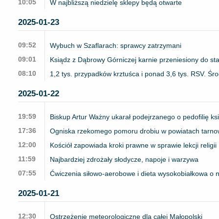
10:05
W najbliższą niedzielę sklepy będą otwarte
2025-01-23
09:52
Wybuch w Szaflarach: sprawcy zatrzymani
09:01
Ksiądz z Dąbrowy Górniczej karnie przeniesiony do st
08:10
1,2 tys. przypadków krztuśca i ponad 3,6 tys. RSV. Ś
2025-01-22
19:59
Biskup Artur Ważny ukarał podejrzanego o pedofilię ks
17:36
Ogniska rzekomego pomoru drobiu w powiatach tarno
12:00
Kościół zapowiada kroki prawne w sprawie lekcji religii
11:59
Najbardziej zdrożały słodycze, napoje i warzywa
07:55
Ćwiczenia siłowo-aerobowe i dieta wysokobiałkowa o ni
2025-01-21
12:30
Ostrzeżenie meteorologiczne dla całej Małopolski