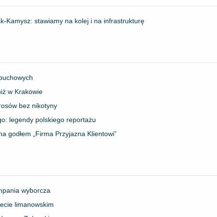
ak-Kamysz: stawiamy na kolej i na infrastrukturę
ybuchowych
iż w Krakowie
rosów bez nikotyny
go: legendy polskiego reportażu
na godłem „Firma Przyjazna Klientowi”
ampania wyborcza
iecie limanowskim