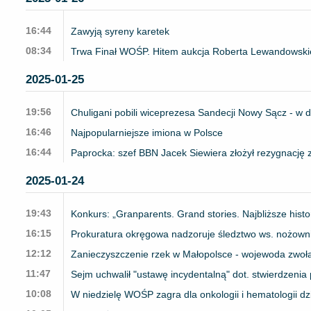
16:44
Zawyją syreny karetek
08:34
Trwa Finał WOŚP. Hitem aukcja Roberta Lewandowsk
2025-01-25
19:56
Chuligani pobili wiceprezesa Sandecji Nowy Sącz - w d
16:46
Najpopularniejsze imiona w Polsce
16:44
Paprocka: szef BBN Jacek Siewiera złożył rezygnację 
2025-01-24
19:43
Konkurs: „Granparents. Grand stories. Najbliższe histo
16:15
Prokuratura okręgowa nadzoruje śledztwo ws. nożow
12:12
Zanieczyszczenie rzek w Małopolsce - wojewoda zwoł
11:47
Sejm uchwalił "ustawę incydentalną" dot. stwierdzeni
10:08
W niedzielę WOŚP zagra dla onkologii i hematologii dzi