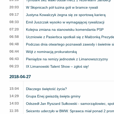
20:03
W Słopnicach pół tuzina goli w bramce rywali
09:17
Justyna Kowalczyk żegna się ze sportową karierą
08:33
Emil Juszczak wysoko w wymagającej rywalizacji
07:20
Kolejna zmiana na stanowisku komendanta PSP
06:58
Uczniowie z Pasierbca spotkali się z Małżonką Prezyd
06:48
Podczas dnia otwartego poznawali zawody i świetnie si
06:44
Wójt z nominacją prokuratorską
06:43
Pieniądze na remizy jednostek z Limanowszczyzny
06:23
IX Limanowski Talent Show – zgłoś się!
2018-04-27
15:04
Dlaczego świętość życia?
14:29
Grupa Enej gwiazdą święta gminy
14:03
Odszedł Jan Ryszard Sułkowski - samorządowiec, społec
11:35
Seicento uderzyło w BMW. Sprawca miał ponad 2 prom