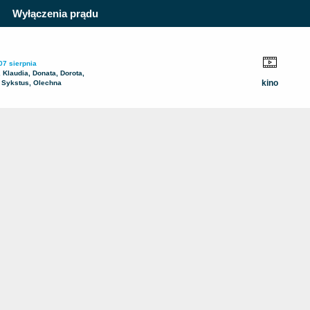
Wyłączenia prądu
07 sierpnia
, Klaudia, Donata, Dorota,
kino
 Sykstus, Olechna