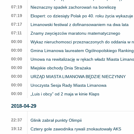
07:19
Nieznaczny spadek zachorowań na boreliozę
07:19
Ekspert: co dziesiąty Polak po 40. roku życia wykazu
07:17
Limanowski festiwal z dofinansowaniem na dwa lata
07:11
Znamy zwycięzców maratonu matematycznego
00:00
Wykaz nieruchomosci przeznaczonych do oddania w 
00:00
Gmina Limanowa laureatem Ogólnopolskiego Ranking
00:00
Umowa na rewitalizację w rękach władz Miasta Liman
00:00
Miejskie obchody Dnia Strażaka
00:00
URZĄD MIASTA LIMANOWA BĘDZIE NIECZYNNY
00:00
Uroczysta Sesja Rady Miasta Limanowa
00:00
„Luis i obcy” od 2 maja w kinie Klaps
2018-04-29
22:37
Glinik zabrał punkty Olimpii
19:12
Cztery gole zawodnika rywali znokautowały AKS