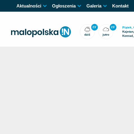
Aktualności
Ogłoszenia
Galeria
Kontakt
23
23
°
°
Piątek, 
Kajetan
dziś
jutro
Konrad,