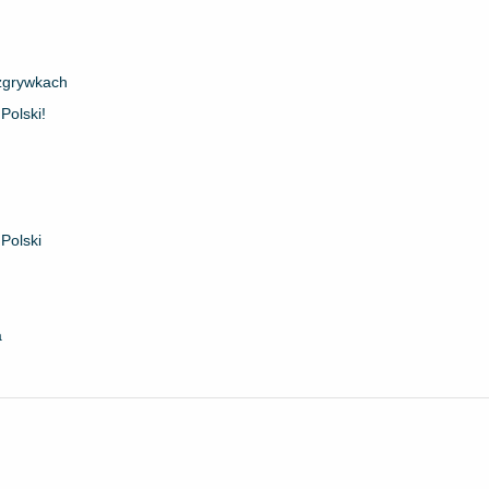
ozgrywkach
Polski!
Polski
a