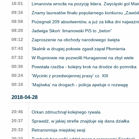
16:01
Limanovia wrociła na pozycję lidera. Zwycięski gol M
09:16
Znamy laureatów finału popularnego konkursu „Zawód
08:58
Pożegnali 209 absolwentów, a już za kilka dni najważn
08:20
Jadwiga Sikoń: limanowski PiS to „beton”
08:12
Zaproszenie na obchody narodowego święta
07:43
Skalnik w drugiej połowie zgasił zapał Płomienia
07:32
W Rupniowie nie pozwolili Huraganowi na zbyt wiele
00:30
Powstała rzeźba - kolejny krok na drodze do pomnika
00:24
'Wycinki z przedwojennej prasy' cz. XIII
00:18
'Majówka' na drogach - policja apeluje o rozwagę
2018-04-28
20:46
Orkan zdmuchnął kolejnego rywala
20:37
Sprawdź, w jakiej strefie znajduje się dana działka
20:33
Retransmisja miejskiej sesji
20:10
Tymbark bez walki oddał mecz z rezerwami Sandecji