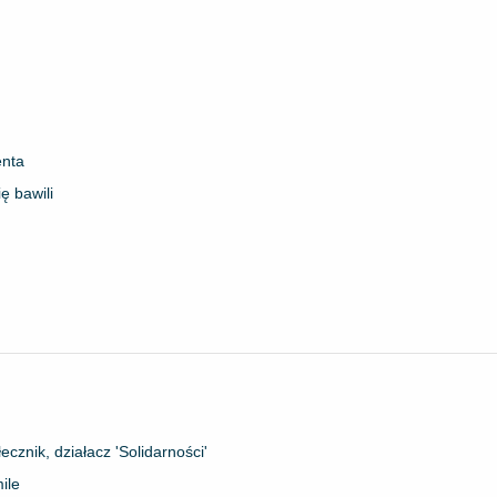
enta
ę bawili
znik, działacz 'Solidarności'
ile