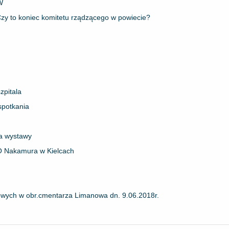
W
 Czy to koniec komitetu rządzącego w powiecie?
zpitala
spotkania
a wystawy
KO Nakamura w Kielcach
owych w obr.cmentarza Limanowa dn. 9.06.2018r.