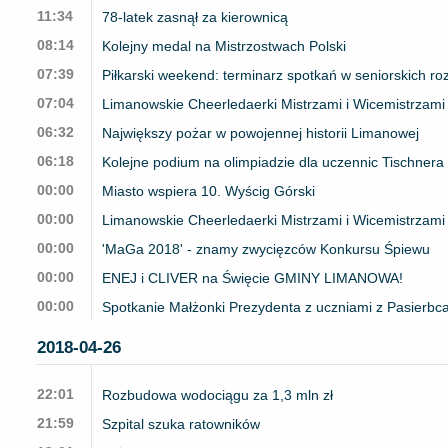
11:34
78-latek zasnął za kierownicą
08:14
Kolejny medal na Mistrzostwach Polski
07:39
Piłkarski weekend: terminarz spotkań w seniorskich r
07:04
Limanowskie Cheerledaerki Mistrzami i Wicemistrzami 
06:32
Największy pożar w powojennej historii Limanowej
06:18
Kolejne podium na olimpiadzie dla uczennic Tischnera
00:00
Miasto wspiera 10. Wyścig Górski
00:00
Limanowskie Cheerledaerki Mistrzami i Wicemistrzami 
00:00
'MaGa 2018' - znamy zwycięzców Konkursu Śpiewu
00:00
ENEJ i CLIVER na Święcie GMINY LIMANOWA!
00:00
Spotkanie Małżonki Prezydenta z uczniami z Pasierbc
2018-04-26
22:01
Rozbudowa wodociągu za 1,3 mln zł
21:59
Szpital szuka ratowników