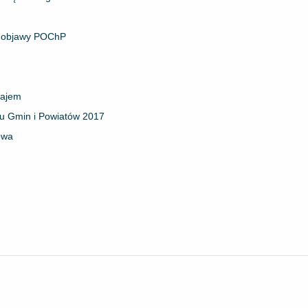
je objawy POChP
najem
u Gmin i Powiatów 2017
owa