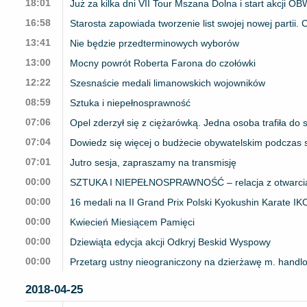
18:01
Już za kilka dni VII Tour Mszana Dolna i start akcji OB
16:58
Starosta zapowiada tworzenie list swojej nowej partii.
13:41
Nie będzie przedterminowych wyborów
13:00
Mocny powrót Roberta Farona do czołówki
12:22
Szesnaście medali limanowskich wojowników
08:59
Sztuka i niepełnosprawność
07:06
Opel zderzył się z ciężarówką. Jedna osoba trafiła do s
07:04
Dowiedz się więcej o budżecie obywatelskim podczas 
07:01
Jutro sesja, zapraszamy na transmisję
00:00
SZTUKA I NIEPEŁNOSPRAWNOŚĆ – relacja z otwarci
00:00
16 medali na II Grand Prix Polski Kyokushin Karate I
00:00
Kwiecień Miesiącem Pamięci
00:00
Dziewiąta edycja akcji Odkryj Beskid Wyspowy
00:00
Przetarg ustny nieograniczony na dzierżawę m. handl
2018-04-25