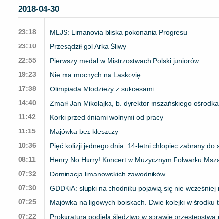
2018-04-30
23:18
MLJS: Limanovia bliska pokonania Progresu
23:10
Przesądził gol Arka Śliwy
22:55
Pierwszy medal w Mistrzostwach Polski juniorów
19:23
Nie ma mocnych na Laskovię
17:38
Olimpiada Młodzieży z sukcesami
14:40
Zmarł Jan Mikołajka, b. dyrektor mszańskiego ośrod
11:42
Korki przed dniami wolnymi od pracy
11:15
Majówka bez kleszczy
10:36
Pięć kolizji jednego dnia. 14-letni chłopiec zabrany do 
08:11
Henry No Hurry! Koncert w Muzycznym Folwarku Msza
07:32
Dominacja limanowskich zawodników
07:30
GDDKiA: słupki na chodniku pojawią się nie wcześniej n
07:25
Majówka na ligowych boiskach. Dwie kolejki w środku 
07:22
Prokuratura podjęła śledztwo w sprawie przestępstwa