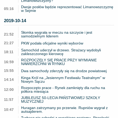
Limanowszczyzny?
Dwoje posłów będzie reprezentować Limanowszczyznę
05:16
w Sejmie
2019-10-14
Słomka wygrała w meczu na szczycie i jest
21:52
samodzielnym liderem
21:27
PKW podała oficjalne wyniki wyborów
Samochód uderzył w drzewo. Strażacy wydobyli
18:11
zakleszczonego kierowcę
ROZPOCZĘŁY SIĘ PRACE PRZY WYMIANIE
16:59
NAWIERZCHNI W RYNKU
15:55
Dwa samochody zderzyły się na drodze powiatowej
Kinga Król na „Jesiennym Festiwalu Teatralnym” w
14:14
Nowym Sączu
Rozpoczęto prace - Rynek zamknięty dla ruchu na
12:00
półtora miesiąca
JUBILEUSZ 50-LECIA PAŃSTWOWEJ SZKOŁY
11:57
MUZYCZNEJ
Huragan zatrzymany po przerwie. Rupniów wygrał z
10:47
autsajderem.
Turbacz nie schodzi z wysokiego poziomu. Strzelecki