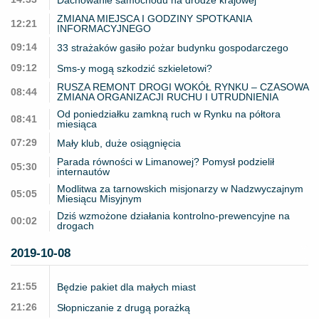
ZMIANA MIEJSCA I GODZINY SPOTKANIA
12:21
INFORMACYJNEGO
09:14
33 strażaków gasiło pożar budynku gospodarczego
09:12
Sms-y mogą szkodzić szkieletowi?
RUSZA REMONT DROGI WOKÓŁ RYNKU – CZASOWA
08:44
ZMIANA ORGANIZACJI RUCHU I UTRUDNIENIA
Od poniedziałku zamkną ruch w Rynku na półtora
08:41
miesiąca
07:29
Mały klub, duże osiągnięcia
Parada równości w Limanowej? Pomysł podzielił
05:30
internautów
Modlitwa za tarnowskich misjonarzy w Nadzwyczajnym
05:05
Miesiącu Misyjnym
Dziś wzmożone działania kontrolno-prewencyjne na
00:02
drogach
2019-10-08
21:55
Będzie pakiet dla małych miast
21:26
Słopniczanie z drugą porażką