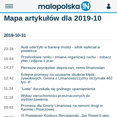
Mapa artykułów dla 2019-10
2019-10-31
Audi uderzyło w barierę mostu - silnik wyleciał w
22:28
powietrze
Przebudowa rynku i zmiana organizacji ruchu - zobacz
15:04
plan i zdjęcia z prac
14:27
Pierwsze zwycięstwo słopniczan, remis limanowian
Kolejne promesy na usuwanie skutków klęsk
12:42
żywiołowych. Gmina z Limanowszczyzny otrzymała 462
tys. zł
11:34
"Lotte" doczekała się godnego upamiętnienia
Wykaz nieruchomości przeznaczonych do
11:18
wydzierżawienia
Promesa dla Gminy Limanowa na remont drogi w
09:02
Kaninie i Pisarzowej
VI Powiatowy Konkurs Recytatorski „Jan Paweł II jako