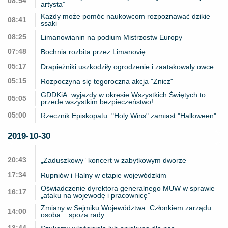
08:54
artysta”
Każdy może pomóc naukowcom rozpoznawać dzikie
08:41
ssaki
08:25
Limanowianin na podium Mistrzostw Europy
07:48
Bochnia rozbita przez Limanovię
05:17
Drapieżniki uszkodziły ogrodzenie i zaatakowały owce
05:15
Rozpoczyna się tegoroczna akcja "Znicz"
GDDKiA: wyjazdy w okresie Wszystkich Świętych to
05:05
przede wszystkim bezpieczeństwo!
05:00
Rzecznik Episkopatu: "Holy Wins" zamiast "Halloween"
2019-10-30
20:43
„Zaduszkowy” koncert w zabytkowym dworze
17:34
Rupniów i Halny w etapie wojewódzkim
Oświadczenie dyrektora generalnego MUW w sprawie
16:17
„ataku na wojewodę i pracownicę”
Zmiany w Sejmiku Województwa. Członkiem zarządu
14:00
osoba... spoza rady