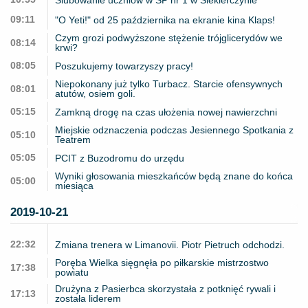
09:11
"O Yeti!" od 25 października na ekranie kina Klaps!
Czym grozi podwyższone stężenie trójglicerydów we
08:14
krwi?
08:05
Poszukujemy towarzyszy pracy!
Niepokonany już tylko Turbacz. Starcie ofensywnych
08:01
atutów, osiem goli.
05:15
Zamkną drogę na czas ułożenia nowej nawierzchni
Miejskie odznaczenia podczas Jesiennego Spotkania z
05:10
Teatrem
05:05
PCIT z Buzodromu do urzędu
Wyniki głosowania mieszkańców będą znane do końca
05:00
miesiąca
2019-10-21
22:32
Zmiana trenera w Limanovii. Piotr Pietruch odchodzi.
Poręba Wielka sięgnęła po piłkarskie mistrzostwo
17:38
powiatu
Drużyna z Pasierbca skorzystała z potknięć rywali i
17:13
została liderem