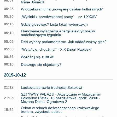
08:57
firmie Joniec®
05:25
W oczekiwaniu na „nową erę działań kulturalnych”
05:20
„Wycinki z przedwojennej prasy” – cz. LXXXIV
05:15
Gdzie głosować? Lista lokali wyborczych
Planowane wyłączenia energii elektrycznej w
05:10
nadchodzącym tygodniu
05:05
Dziś wybory parlamentarne. Jak oddać ważny głos?
05:00
"Wstańcie, chodźmy!” - XIX Dzień Papieski
00:36
Wyróżnij się z BIGĄ!
00:10
Dlaczego się objadamy?
2019-10-12
21:12
Laskovia sprawiła trudności Sokołowi
SZTYWNY PAL AZJI - Akustycznie w Muzycznym
21:05
Folwarku! Piątek, 18 października, godz. 20:00 -
Mszana Dolna, Ogrodowa 2
Orkan w rękach doświadczonego krakowskiego
15:52
trenera, zwycięski debiut