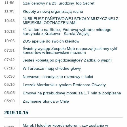
11:56
Szał cenowy na 23. urodziny Top Secret
11:09
Kłopoty z nową organizacją ruchu
JUBILEUSZ PAŃSTWOWEJ SZKOŁY MUZYCZNEJ Z
10:43
MIEJSKIMI ODZNACZENIAMI
41 lat temu na Stolicę Piotrową wybrano młodego
10:13
kardynała z Krakowa - Karola Wojtyłę
10:06
ZUS apeluje do swoich klientów
Świetny występ Zespołu Mob rozpoczął jesienny cykl
07:51
koncertów w limanowskim muzeum
07:42
Jesteś kobietą po pięćdziesiątce? Zadbaj o wapń!
07:16
W Turbaczu mają chłodne głowy
05:30
Nerwowe i chaotyczne rozmowy o kolei
05:10
Leszek Mordarski z tytułem Profesora Oświaty
05:05
Umowa na przebudowę mostu za 1,7 mln zł podpisana
05:00
Zaćmienie Słońca w Chile
2019-10-15
Marek Holocher koordynatorem, czy zostanie w