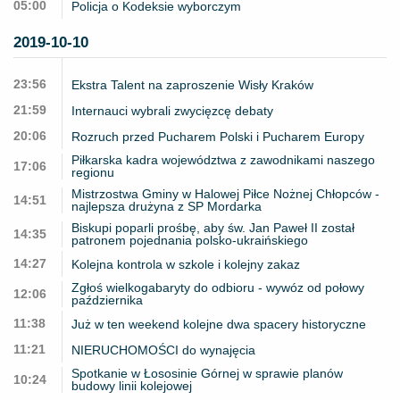
05:00
Policja o Kodeksie wyborczym
2019-10-10
23:56
Ekstra Talent na zaproszenie Wisły Kraków
21:59
Internauci wybrali zwycięzcę debaty
20:06
Rozruch przed Pucharem Polski i Pucharem Europy
Piłkarska kadra województwa z zawodnikami naszego
17:06
regionu
Mistrzostwa Gminy w Halowej Piłce Nożnej Chłopców -
14:51
najlepsza drużyna z SP Mordarka
Biskupi poparli prośbę, aby św. Jan Paweł II został
14:35
patronem pojednania polsko-ukraińskiego
14:27
Kolejna kontrola w szkole i kolejny zakaz
Zgłoś wielkogabaryty do odbioru - wywóz od połowy
12:06
października
11:38
Już w ten weekend kolejne dwa spacery historyczne
11:21
NIERUCHOMOŚCI do wynajęcia
Spotkanie w Łososinie Górnej w sprawie planów
10:24
budowy linii kolejowej