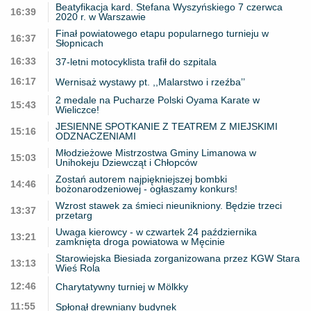
Beatyfikacja kard. Stefana Wyszyńskiego 7 czerwca
16:39
2020 r. w Warszawie
Finał powiatowego etapu popularnego turnieju w
16:37
Słopnicach
16:33
37-letni motocyklista trafił do szpitala
16:17
Wernisaż wystawy pt. ,,Malarstwo i rzeźba’’
2 medale na Pucharze Polski Oyama Karate w
15:43
Wieliczce!
JESIENNE SPOTKANIE Z TEATREM Z MIEJSKIMI
15:16
ODZNACZENIAMI
Młodzieżowe Mistrzostwa Gminy Limanowa w
15:03
Unihokeju Dziewcząt i Chłopców
Zostań autorem najpiękniejszej bombki
14:46
bożonarodzeniowej - ogłaszamy konkurs!
Wzrost stawek za śmieci nieunikniony. Będzie trzeci
13:37
przetarg
Uwaga kierowcy - w czwartek 24 października
13:21
zamknięta droga powiatowa w Męcinie
Starowiejska Biesiada zorganizowana przez KGW Stara
13:13
Wieś Rola
12:46
Charytatywny turniej w Mölkky
11:55
Spłonął drewniany budynek