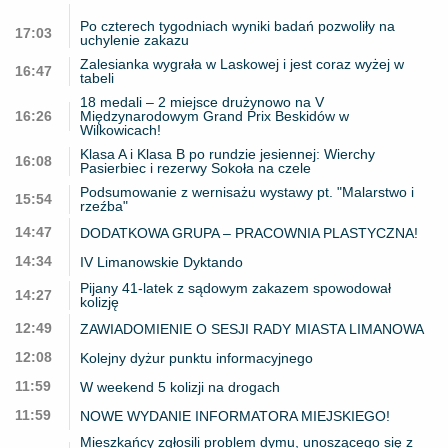
Po czterech tygodniach wyniki badań pozwoliły na
17:03
uchylenie zakazu
Zalesianka wygrała w Laskowej i jest coraz wyżej w
16:47
tabeli
18 medali – 2 miejsce drużynowo na V
16:26
Międzynarodowym Grand Prix Beskidów w
Wilkowicach!
Klasa A i Klasa B po rundzie jesiennej: Wierchy
16:08
Pasierbiec i rezerwy Sokoła na czele
Podsumowanie z wernisażu wystawy pt. "Malarstwo i
15:54
rzeźba"
14:47
DODATKOWA GRUPA – PRACOWNIA PLASTYCZNA!
14:34
IV Limanowskie Dyktando
Pijany 41-latek z sądowym zakazem spowodował
14:27
kolizję
12:49
ZAWIADOMIENIE O SESJI RADY MIASTA LIMANOWA
12:08
Kolejny dyżur punktu informacyjnego
11:59
W weekend 5 kolizji na drogach
11:59
NOWE WYDANIE INFORMATORA MIEJSKIEGO!
Mieszkańcy zgłosili problem dymu, unoszącego się z