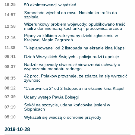
16:25
50 ekointerwencji w tydzień
Samochód wjechał do rowu. Nastolatka trafiła do
14:57
szpitala
Wizerunkowy problem wojewody: opublikowano treść
12:58
maili z domniemaną kochanką - pracownicą urzędu
Pijany za kółkiem zatrzymany dzięki zgłoszeniu w
12:16
Krajowej Mapie Zagrożeń
11:38
"Nieplanowane" od 2 listopada na ekranie kina Klaps!
08:41
Dzień Wszystkich Świętych - policja radzi i apeluje
Nadzór wojewody stwierdził nieważność uchwały o
08:37
wygaszeniu mandatu radnego
42 proc. Polaków przyznaje, że zdarza im się wyrzucić
08:35
żywność
08:12
"Czarownica 2" od 2 listopada na ekranie kina Klaps!
07:39
Udany występ Pawła Bolsęgi
Sokół na szczycie, udana końcówka jesieni w
07:19
Słopnicach
05:10
Wykazali się wiedzą o ochronie przyrody
2019-10-28