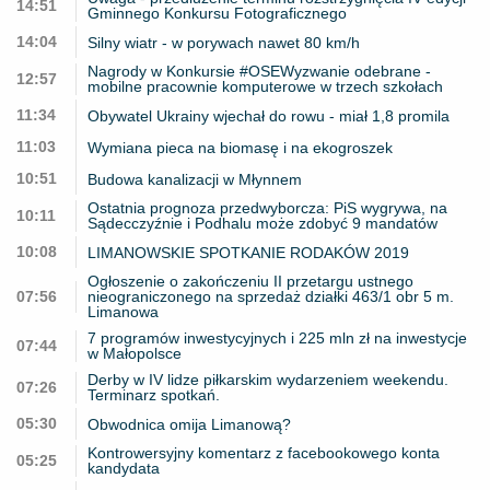
14:51
Gminnego Konkursu Fotograficznego
14:04
Silny wiatr - w porywach nawet 80 km/h
Nagrody w Konkursie #OSEWyzwanie odebrane -
12:57
mobilne pracownie komputerowe w trzech szkołach
11:34
Obywatel Ukrainy wjechał do rowu - miał 1,8 promila
11:03
Wymiana pieca na biomasę i na ekogroszek
10:51
Budowa kanalizacji w Młynnem
Ostatnia prognoza przedwyborcza: PiS wygrywa, na
10:11
Sądecczyźnie i Podhalu może zdobyć 9 mandatów
10:08
LIMANOWSKIE SPOTKANIE RODAKÓW 2019
Ogłoszenie o zakończeniu II przetargu ustnego
07:56
nieograniczonego na sprzedaż działki 463/1 obr 5 m.
Limanowa
7 programów inwestycyjnych i 225 mln zł na inwestycje
07:44
w Małopolsce
Derby w IV lidze piłkarskim wydarzeniem weekendu.
07:26
Terminarz spotkań.
05:30
Obwodnica omija Limanową?
Kontrowersyjny komentarz z facebookowego konta
05:25
kandydata