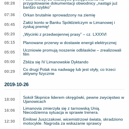
08:28
przygotowanie dokumentacji obwodnicy „nastąpi już
bardzo szybko”
07:36
Orkan brutalnie sprowadzony na ziemię
Załóż konto w Banku Spółdzielczym w Limanowej i
05:45
zyskaj premię!
05:20
„Wycinki z przedwojennej prasy” – cz. LXXXVI
05:15
Planowane przerwy w dostawie energii elektrycznej
Uczniowie promują noszenie odblasków – zrealizowali
05:05
film
05:00
Zbliża się IV Limanowskie Dyktando
Co drugi Polak ma nadwagę lub jest otyły, co trzeci
00:29
aktywny fizycznie
2019-10-26
Sokół Słopnice liderem okręgówki, pewne zwycięstwo w
18:00
Ujanowicach
Limanovia zmierzyła się z tarnowską Unią.
16:06
Niecodzienna sytuacja w sprawie trenera.
Emilowi Juszczakowi, wicemistrzowi świata, skradziono
12:30
motocykle. Nagroda za wskazanie sprawcy