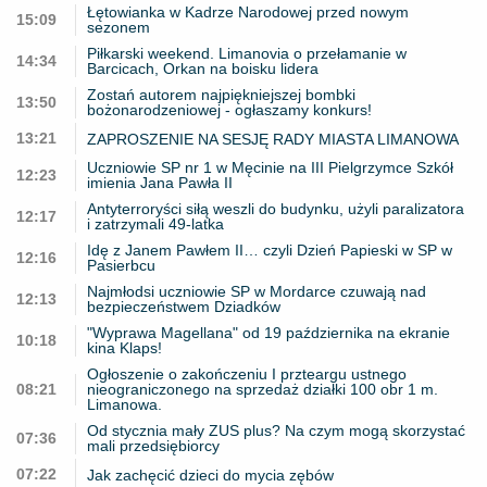
Łętowianka w Kadrze Narodowej przed nowym
15:09
sezonem
Piłkarski weekend. Limanovia o przełamanie w
14:34
Barcicach, Orkan na boisku lidera
Zostań autorem najpiękniejszej bombki
13:50
bożonarodzeniowej - ogłaszamy konkurs!
13:21
ZAPROSZENIE NA SESJĘ RADY MIASTA LIMANOWA
Uczniowie SP nr 1 w Męcinie na III Pielgrzymce Szkół
12:23
imienia Jana Pawła II
Antyterroryści siłą weszli do budynku, użyli paralizatora
12:17
i zatrzymali 49-latka
Idę z Janem Pawłem II… czyli Dzień Papieski w SP w
12:16
Pasierbcu
Najmłodsi uczniowie SP w Mordarce czuwają nad
12:13
bezpieczeństwem Dziadków
"Wyprawa Magellana" od 19 października na ekranie
10:18
kina Klaps!
Ogłoszenie o zakończeniu I przteargu ustnego
08:21
nieograniczonego na sprzedaż działki 100 obr 1 m.
Limanowa.
Od stycznia mały ZUS plus? Na czym mogą skorzystać
07:36
mali przedsiębiorcy
07:22
Jak zachęcić dzieci do mycia zębów