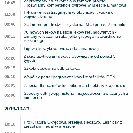
Zapraszamy na szkolenia w ramach projektu
14:45
„Rozwijamy kompetencje cyfrowe w Mieście Limanowa”
Piłkarskie rozstrzygnięcia w Słopnicach, walka o
11:06
wojwódzki etap
08:46
Slalomem po drodze... cysterną. Miał ponad 2 promile
76 nowych leków na liście leków refundowanych -
08:11
zmiany w leczeniu raka jelita grubego i stwardnienia
rozsianego
07:20
Ligowa koszykówa wraca do Limanowej
Zakaz użytkowania wody obowiązuje od ponad 3
05:20
tygodni
05:15
Szkoła dosłownie odblaskowa
05:10
Wspólny patrol pograniczników i strażników GPN
05:05
Zajęcia dla uczniów technikum architektury krajobrazu
Spacery odkrywają historię miejscowości i związanych z
05:00
nimi osób
2019-10-23
Prokuratura Okręgowa przejęła śledztwo. Leśniczy z
16:18
zarzutami nadal w areszcie