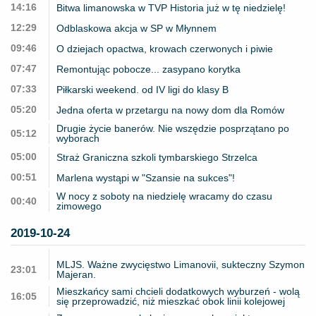
14:16
Bitwa limanowska w TVP Historia już w tę niedzielę!
12:29
Odblaskowa akcja w SP w Młynnem
09:46
O dziejach opactwa, krowach czerwonych i piwie
07:47
Remontując pobocze... zasypano korytka
07:33
Piłkarski weekend. od IV ligi do klasy B
05:20
Jedna oferta w przetargu na nowy dom dla Romów
Drugie życie banerów. Nie wszędzie posprzątano po
05:12
wyborach
05:00
Straż Graniczna szkoli tymbarskiego Strzelca
00:51
Marlena wystąpi w "Szansie na sukces"!
W nocy z soboty na niedzielę wracamy do czasu
00:40
zimowego
2019-10-24
MLJS. Ważne zwycięstwo Limanovii, sukteczny Szymon
23:01
Majeran.
Mieszkańcy sami chcieli dodatkowych wyburzeń - wolą
16:05
się przeprowadzić, niż mieszkać obok linii kolejowej