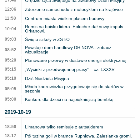
17:46
Orędzie Ojca Świętego na Światowy Dzień Misyjny
12:06
Zderzenie samochodu z motocyklem na krajówce
11:58
Centrum miasta wielkim placem budowy
Remis na boisku lidera. Holocher dał nowy impuls
10:04
Orkanowi.
09:03
Święto szkoły w ZSTiO
Powstaje dom handlowy DH NOVA - zobacz
08:52
wizualizacje
05:20
Planowane przerwy w dostawie energii elektrycznej
05:15
„Wycinki z przedwojennej prasy” – cz. LXXXV
05:10
Dziś Niedziela Misyjna
Młoda kadrowiczka przygotowuje się do startów w
05:05
sezonie
05:00
Konkurs dla dzieci na najpiękniejszą bombkę
2019-10-19
18:56
Limanowa tylko remisuje z autsajderem
18:17
Pół tuzina goli w bramce Rupniowa. Zalesianka gromi.