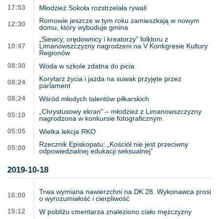
17:53
Młodzież Sokoła rozstrzelała rywali
Romowie jeszcze w tym roku zamieszkają w nowym
12:30
domu, który wybuduje gmina
„Siewcy, orędownicy i kreatorzy” folkloru z
10:47
Limanowszczyzny nagrodzeni na V Konkgresie Kultury
Regionów
08:30
Woda w szkole zdatna do picia
Korytarz życia i jazda na suwak przyjęte przez
08:24
parlament
08:24
Wśród młodych talentów piłkarskich
„Chrystusowy ekran" – młodzież z Limanowszczyzny
05:10
nagrodzona w konkursie fotograficznym
05:05
Wielka lekcja RKO
Rzecznik Episkopatu: „Kościół nie jest przeciwny
05:00
odpowiedzialnej edukacji seksualnej”
2019-10-18
Trwa wymiana nawierzchni na DK 28. Wykonawca prosi
16:00
o wyrozumiałość i cierpliwość
15:12
W pobliżu cmentarza znaleziono ciało mężczyzny