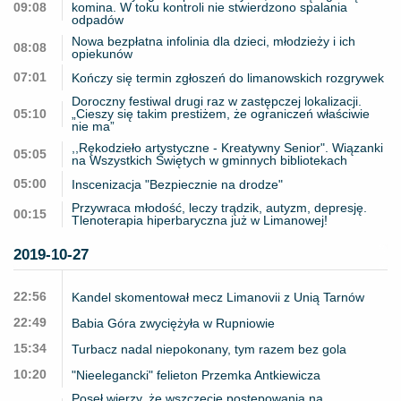
09:08
komina. W toku kontroli nie stwierdzono spalania
odpadów
Nowa bezpłatna infolinia dla dzieci, młodzieży i ich
08:08
opiekunów
07:01
Kończy się termin zgłoszeń do limanowskich rozgrywek
Doroczny festiwal drugi raz w zastępczej lokalizacji.
05:10
„Cieszy się takim prestiżem, że ograniczeń właściwie
nie ma”
,,Rękodzieło artystyczne - Kreatywny Senior". Wiązanki
05:05
na Wszystkich Świętych w gminnych bibliotekach
05:00
Inscenizacja "Bezpiecznie na drodze"
Przywraca młodość, leczy trądzik, autyzm, depresję.
00:15
Tlenoterapia hiperbaryczna już w Limanowej!
2019-10-27
22:56
Kandel skomentował mecz Limanovii z Unią Tarnów
22:49
Babia Góra zwyciężyła w Rupniowie
15:34
Turbacz nadal niepokonany, tym razem bez gola
10:20
"Nieelegancki" felieton Przemka Antkiewicza
Poseł wierzy, że wszczęcie postępowania na