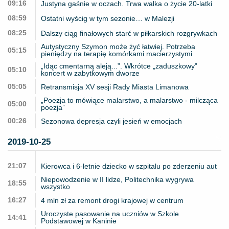
09:16
Justyna gaśnie w oczach. Trwa walka o życie 20-latki
08:59
Ostatni wyścig w tym sezonie… w Malezji
08:25
Dalszy ciąg finałowych starć w piłkarskich rozgrywkach
Autystyczny Szymon może żyć łatwiej. Potrzeba
05:15
pieniędzy na terapię komórkami macierzystymi
„Idąc cmentarną aleją...”. Wkrótce „zaduszkowy”
05:10
koncert w zabytkowym dworze
05:05
Retransmisja XV sesji Rady Miasta Limanowa
„Poezja to mówiące malarstwo, a malarstwo - milcząca
05:00
poezja”
00:26
Sezonowa depresja czyli jesień w emocjach
2019-10-25
21:07
Kierowca i 6-letnie dziecko w szpitalu po zderzeniu aut
Niepowodzenie w II lidze, Politechnika wygrywa
18:55
wszystko
16:27
4 mln zł za remont drogi krajowej w centrum
Uroczyste pasowanie na uczniów w Szkole
14:41
Podstawowej w Kaninie