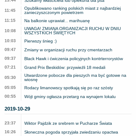
13:44
Szukamy właściciela lub opiekuna dla psa
Opublikowano ranking polskich miast z najbardziej
11:45
zanieczyszczonym powietrzem
11:15
Na balkonie uprawiał... marihuanę
UWAGA! ZMIANA ORGANIZACJI RUCHU W DNIU
10:08
WSZYSTKICH ŚWIĘTYCH
10:03
Pierwszy śnieg :)
09:47
Zmiany w organizacji ruchu przy cmentarzach
09:37
Black Hawk i ćwiczenia policyjnych kontrterrorystów
07:21
Grand Prix Beskidów: przywieźli 18 medali
Utwardzone pobocze dla pieszych ma być gotowe na
05:30
wiosnę
05:05
Rodacy limanowscy spotkają się po raz szósty
00:55
Wójt gminy ogłasza przetarg na wynajem lokalu
2019-10-29
23:37
Wiktor Pajdzik ze srebrem w Pucharze Świata
16:26
Słoneczna pogoda sprzyjała zwiedzaniu opactwa