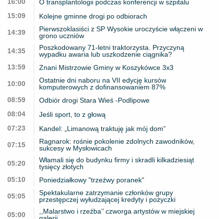
16:00
O transplantologii podczas konferencji w szpitalu
15:09
Kolejne gminne drogi po odbiorach
Pierwszoklasiści z SP Wysokie uroczyście włączeni w
14:39
grono uczniów
Poszkodowany 71-letni traktorzysta. Przyczyną
14:35
wypadku awaria lub uszkodzenie ciągnika?
13:59
Znani Mistrzowie Gminy w Koszykówce 3x3
Ostatnie dni naboru na VII edycję kursów
10:00
komputerowych z dofinansowaniem 87%
08:59
Odbiór drogi Stara Wieś -Podlipowe
08:04
Jeśli sport, to z głową
07:23
Kandel: „Limanową traktuję jak mój dom”
Ragnarok: rośnie pokolenie zdolnych zawodników,
07:15
sukcesy w Mysłowicach
Włamali się do budynku firmy i skradli kilkadziesiąt
05:20
tysięcy złotych
05:10
Poniedziałkowy "trzeźwy poranek"
Spektakularne zatrzymanie członków grupy
05:05
przestępczej wyłudzającej kredyty i pożyczki
,,Malarstwo i rzeźba’’ czworga artystów w miejskiej
05:00
galerii