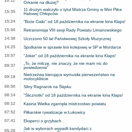
20:11
Orkanie na dłużej?
11 drużyn walczyło o tytuł Mistrza Gminy w Mini Piłce
15:35
Halowej Chłopców
15:24
"Boże Ciało" od 18 października na ekranie kina Klaps!
15:00
Retransmisja VIII sesji Rady Powiatu Limanowskiego
14:38
Uczczono 50 lat Państwowej Szkoły Muzycznej
14:25
Spotkanie w sprawie linii kolejowej w SP w Mordarce
10:57
"Joker" od 18 października na ekranie kina Klaps!
„To, że milczę, nie znaczy, że nie mam nic do
09:37
powiedzenia”
Nietrzeźwa kierująca wymusiła pierwszeństwo na
09:18
motocykliście
08:50
Silny Ragnarok na Śląsku
08:14
"Ślicznotki" od 18 października na ekranie kina Klaps!
08:12
Kasina Wielka zgarnęła mistrzostwo powiatu
07:52
Piłkarskie rywalizacje w Łukowicy
07:41
Eksperci o grzybach
Jak w wyborach wypadli kandydaci z
05:20