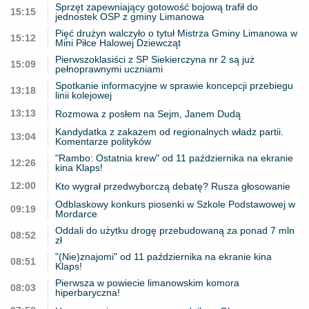
Sprzęt zapewniający gotowość bojową trafił do
15:15
jednostek OSP z gminy Limanowa
Pięć drużyn walczyło o tytuł Mistrza Gminy Limanowa w
15:12
Mini Piłce Halowej Dziewcząt
Pierwszoklasiści z SP Siekierczyna nr 2 są już
15:09
pełnoprawnymi uczniami
Spotkanie informacyjne w sprawie koncepcji przebiegu
13:18
linii kolejowej
13:13
Rozmowa z posłem na Sejm, Janem Dudą
Kandydatka z zakazem od regionalnych władz partii.
13:04
Komentarze polityków
"Rambo: Ostatnia krew" od 11 października na ekranie
12:26
kina Klaps!
12:00
Kto wygrał przedwyborczą debatę? Rusza głosowanie
Odblaskowy konkurs piosenki w Szkole Podstawowej w
09:19
Mordarce
Oddali do użytku drogę przebudowaną za ponad 7 mln
08:52
zł
"(Nie)znajomi" od 11 października na ekranie kina
08:51
Klaps!
Pierwsza w powiecie limanowskim komora
08:03
hiperbaryczna!