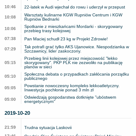
10:46
22-latek w Audi wjechał do rowu i uderzył w przepust
Warsztaty kulinarne KGW Rupniów Centrum i KGW
10:08
Rupniów Bednarki
Spotkanie z mieszkańcami Mordarki - skorygowany
10:06
przebieg trasy kolejowej
07:38
Pan Maciej schudł 23 kg w Projekt Zdrowie!
Tak potrafi grać tylko AKS Ujanowice. Niespodzianka w
07:29
Szczawnicy, lider zaskoczony.
Przebieg linii kolejowej przez miejscowość "lekko
05:15
skorygowany". PKP PLK nie zezwoliło na publikację
planów w sieci
Społeczna debata o przypadkach zakłócania porządku
05:10
publicznego
Powstanie nowoczesny kompleks lekkoatletyczny.
05:05
Inwestycja pochłonie ponad 3 mln zł
Odwiedzają gospodarstwa dotknięte "ubóstwem
05:00
energetycznym"
2019-10-20
21:59
Trudna sytuacja Laskovii