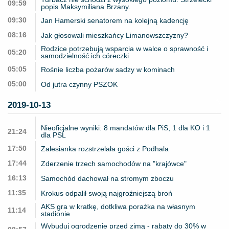
09:59
popis Maksymiliana Brzany.
09:30
Jan Hamerski senatorem na kolejną kadencję
08:16
Jak głosowali mieszkańcy Limanowszczyzny?
Rodzice potrzebują wsparcia w walce o sprawność i
05:20
samodzielność ich córeczki
05:05
Rośnie liczba pożarów sadzy w kominach
05:00
Od jutra czynny PSZOK
2019-10-13
Nieoficjalne wyniki: 8 mandatów dla PiS, 1 dla KO i 1
21:24
dla PSL
17:50
Zalesianka rozstrzelała gości z Podhala
17:44
Zderzenie trzech samochodów na "krajówce"
16:13
Samochód dachował na stromym zboczu
11:35
Krokus odpalił swoją najgroźniejszą broń
AKS gra w kratkę, dotkliwa porażka na własnym
11:14
stadionie
Wybuduj ogrodzenie przed zimą - rabaty do 30% w