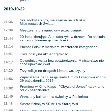
2019-10-22
Siłą zdobył srebro, ma szanse na udział w
21:36
Mistrzostwach Świata
17:34
Mężczyzna przygnieciony przez ciągnik
20-latka kierująca Audi uderzyła w drzewo. Do szpitala
16:44
zabrano dwumiesięczne dziecko
16:14
Puchar Polski z medalami w czterech kategoriach
14:41
Trwa policyjna akcja "prędkość"
Obwodnica wciąż bez potwierdzenia. Ministerstwo nie
14:17
chce ujawniać kwot
14:15
Trzy kolizje na drogach Limanowszczyzny
Zaproszenie na IX sesję Rady Gminy Limanowa w dniu
13:56
29 października 2019 r.
Premiera w Kinie Klaps - "Obywatel Jones" na ekranie
13:02
od 25 października!
12:40
Warsztaty kulinarne w świetlicy w Pasierbcu
11:48
Święto Szkoły w SP nr 1 w Starej Wsi
10:55
Ślubowanie uczniów w SP nr 1 w Siekierczynie