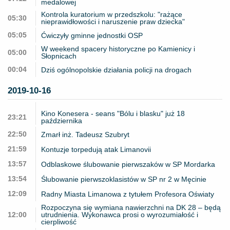
medalowej
Kontrola kuratorium w przedszkolu: "rażące
05:30
nieprawidłowości i naruszenie praw dziecka"
05:05
Ćwiczyły gminne jednostki OSP
W weekend spacery historyczne po Kamienicy i
05:00
Słopnicach
00:04
Dziś ogólnopolskie działania policji na drogach
2019-10-16
Kino Konesera - seans "Bólu i blasku" już 18
23:21
października
22:50
Zmarł inż. Tadeusz Szubryt
21:59
Kontuzje torpedują atak Limanovii
13:57
Odblaskowe ślubowanie pierwszaków w SP Mordarka
13:54
Ślubowanie pierwszoklasistów w SP nr 2 w Męcinie
12:09
Radny Miasta Limanowa z tytułem Profesora Oświaty
Rozpoczyna się wymiana nawierzchni na DK 28 – będą
12:00
utrudnienia. Wykonawca prosi o wyrozumiałość i
cierpliwość