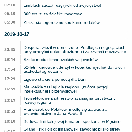
07:10
Limblach zaczął rozgrywki od zwycięstwa!
05:10
800 tys. zł za ścieżkę rowerową
05:00
Zbliża się tegoroczne spotkanie rodaków
2019-10-17
Desperat więził w domu żonę. Po długich negocjacjach
23:35
antyterroryści dokonali szturmu i zatrzymali mężczyznę
18:44
Sześć medali limanowskich wojowników
62-letni kierowca uderzył w koparkę, wjechał do rowu i
17:54
uszkodził ogrodzenie
17:29
Ligowe starcie z pomocą dla Darii
Ma wielkie zasługi dla regionu: „twórca potęgi
16:55
intelektualnej i przemysłowej”
Trójsektorowe partnerstwo szansą na turystyczny
13:19
rozwój regionu
Franciszek do Polaków: modlę się za was za
10:53
wstawiennictwem Jana Pawła II
10:16
Budowa linii kolejowej tematem spotkania w Męcinie
Grand Prix Polski: limanowski zawodnik blisko strefy
07:12