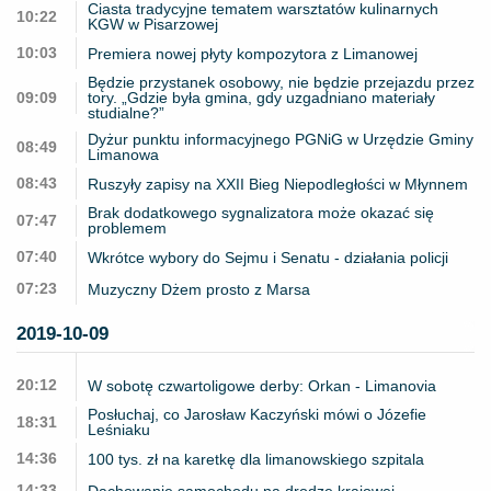
Ciasta tradycyjne tematem warsztatów kulinarnych
10:22
KGW w Pisarzowej
10:03
Premiera nowej płyty kompozytora z Limanowej
Będzie przystanek osobowy, nie będzie przejazdu przez
09:09
tory. „Gdzie była gmina, gdy uzgadniano materiały
studialne?”
Dyżur punktu informacyjnego PGNiG w Urzędzie Gminy
08:49
Limanowa
08:43
Ruszyły zapisy na XXII Bieg Niepodległości w Młynnem
Brak dodatkowego sygnalizatora może okazać się
07:47
problemem
07:40
Wkrótce wybory do Sejmu i Senatu - działania policji
07:23
Muzyczny Dżem prosto z Marsa
2019-10-09
20:12
W sobotę czwartoligowe derby: Orkan - Limanovia
Posłuchaj, co Jarosław Kaczyński mówi o Józefie
18:31
Leśniaku
14:36
100 tys. zł na karetkę dla limanowskiego szpitala
14:33
Dachowanie samochodu na drodze krajowej