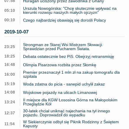
07:58
Huragan uciszony przez zawodnika z Ghany
Urszula Nowogórska: "Chcę skutecznie wpływać na
05:10
kierunki rozwoju naszych małych ojczyzn"
00:10
Czego najbardziej obawiają się dorośli Polacy
2019-10-07
Strongman ze Starej Wsi Mistrzem Słowacji.
23:25
Sprawdzian przed Pucharem Świata.
18:25
Debata ostatecznie bez PiS. Obejrzyj retransmisję
16:48
Olimpia Pisarzowa rozbita przez Słomkę
Premier przeznaczył 1 mln zł na zakup tomografu dla
16:00
szpitala
15:19
Woda zdatna do picia - sanepid uchylił zakaz
14:08
Wojskowe pojazdy na ulicach Limanowej
II miejsce dla KGW Łososina Górna na Małopolskim
13:24
Przeglądzie Kół
30-latek chciał uniknąć najechania na tył innego
12:37
pojazdu. Doprowadził do wypadku
W Siekierczynie odbył się Piknik Rodzinny z Świętem
11:54
Kapusty