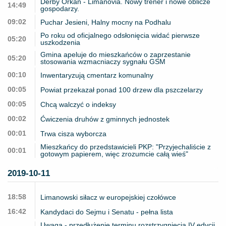
Derby Orkan - Limanovia. Nowy trener i nowe oblicze
14:49
gospodarzy.
09:02
Puchar Jesieni, Halny mocny na Podhalu
Po roku od oficjalnego odsłonięcia widać pierwsze
05:20
uszkodzenia
Gmina apeluje do mieszkańców o zaprzestanie
05:20
stosowania wzmacniaczy sygnału GSM
00:10
Inwentaryzują cmentarz komunalny
00:05
Powiat przekazał ponad 100 drzew dla pszczelarzy
00:05
Chcą walczyć o indeksy
00:02
Ćwiczenia druhów z gminnych jednostek
00:01
Trwa cisza wyborcza
Mieszkańcy do przedstawicieli PKP: "Przyjechaliście z
00:01
gotowym papierem, więc zrozumcie całą wieś"
2019-10-11
18:58
Limanowski siłacz w europejskiej czołówce
16:42
Kandydaci do Sejmu i Senatu - pełna lista
Uwaga - przedłużenie terminu rozstrzygnięcia IV edycji