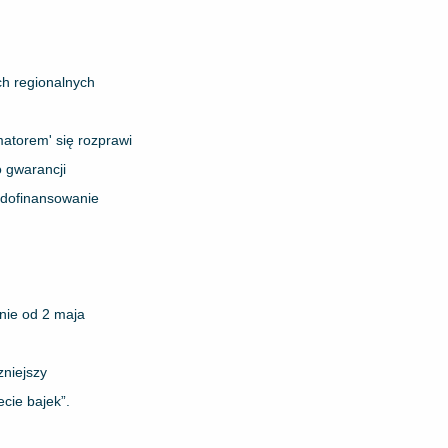
ch regionalnych
matorem' się rozprawi
 gwarancji
ć dofinansowanie
anie od 2 maja
zniejszy
cie bajek”.