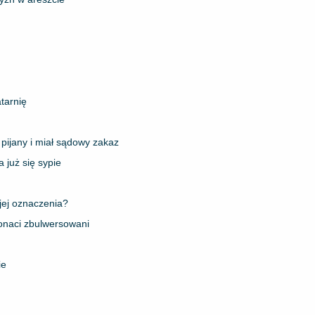
tarnię
pijany i miał sądowy zakaz
 już się sypie
 jej oznaczenia?
jonaci zbulwersowani
ie