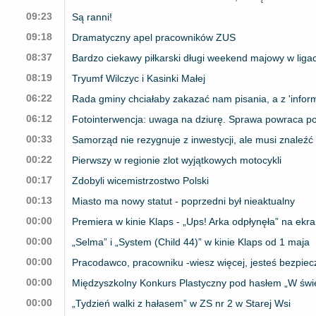
09:23
Są ranni!
09:18
Dramatyczny apel pracowników ZUS
08:37
Bardzo ciekawy piłkarski długi weekend majowy w liga
08:19
Tryumf Wilczyc i Kasinki Małej
06:22
Rada gminy chciałaby zakazać nam pisania, a z 'infor
06:12
Fotointerwencja: uwaga na dziurę. Sprawa powraca po
00:33
Samorząd nie rezygnuje z inwestycji, ale musi znaleź
00:22
Pierwszy w regionie zlot wyjątkowych motocykli
00:17
Zdobyli wicemistrzostwo Polski
00:13
Miasto ma nowy statut - poprzedni był nieaktualny
00:00
Premiera w kinie Klaps - „Ups! Arka odpłynęła” na ekr
00:00
„Selma” i „System (Child 44)” w kinie Klaps od 1 maja
00:00
Pracodawco, pracowniku -wiesz więcej, jesteś bezpiec
00:00
Międzyszkolny Konkurs Plastyczny pod hasłem „W świe
00:00
„Tydzień walki z hałasem” w ZS nr 2 w Starej Wsi