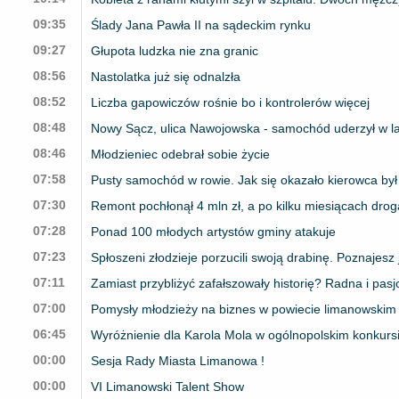
09:35
Ślady Jana Pawła II na sądeckim rynku
09:27
Głupota ludzka nie zna granic
08:56
Nastolatka już się odnalzła
08:52
Liczba gapowiczów rośnie bo i kontrolerów więcej
08:48
Nowy Sącz, ulica Nawojowska - samochód uderzył w la
08:46
Młodzieniec odebrał sobie życie
07:58
Pusty samochód w rowie. Jak się okazało kierowca był 
07:30
Remont pochłonął 4 mln zł, a po kilku miesiącach droga
07:28
Ponad 100 młodych artystów gminy atakuje
07:23
Spłoszeni złodzieje porzucili swoją drabinę. Poznajesz
07:11
Zamiast przybliżyć zafałszowały historię? Radna i pas
07:00
Pomysły młodzieży na biznes w powiecie limanowskim
06:45
Wyróżnienie dla Karola Mola w ogólnopolskim konkurs
00:00
Sesja Rady Miasta Limanowa !
00:00
VI Limanowski Talent Show