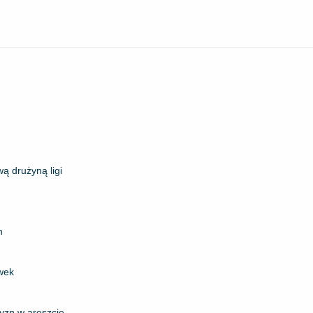
ą drużyną ligi
h
ywek
zyzn w areszcie