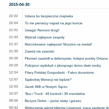
2015-04-30
22:22
Udana bo bezpieczna majówka
22:04
To nie pierwszy napad na jego koncie
21:51
Uwaga! Remont drogi!
21:44
Wybrali najlepsze zespoły
21:37
Marcinkowice najlepsze! Musztra na medal!
21:30
Zawód nie zawodzi
20:39
Płomień zawiódł w defensywie, kolejne punkty Orkana
20:25
Policjanci wydobyli z płonącego domu dwie osoby
12:34
Filary Polskiej Gospodarki - Fakro docenione
12:07
Sądeckiej Wenecji nie będzie?
12:03
Jacek Wilk w Nowym Sączu
10:37
'Bus i Truck': 49 kontroli i 38 mandatów
09:50
Biczyce Dolne – pożar wiaty i garażu
09:43
Wzburzenie wśród kibiców Limanovii, tracą zaufanie 