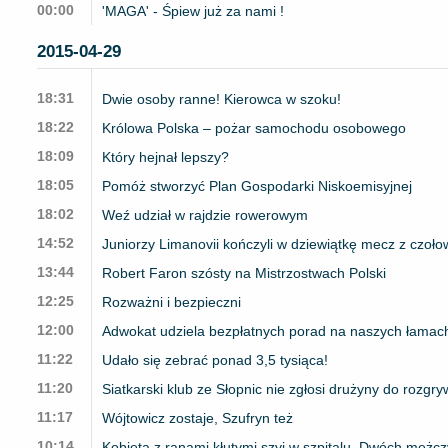
00:00
'MAGA' - Śpiew już za nami !
2015-04-29
18:31
Dwie osoby ranne! Kierowca w szoku!
18:22
Królowa Polska – pożar samochodu osobowego
18:09
Który hejnał lepszy?
18:05
Pomóż stworzyć Plan Gospodarki Niskoemisyjnej
18:02
Weź udział w rajdzie rowerowym
14:52
Juniorzy Limanovii kończyli w dziewiątkę mecz z czołow
13:44
Robert Faron szósty na Mistrzostwach Polski
12:25
Rozważni i bezpieczni
12:00
Adwokat udziela bezpłatnych porad na naszych łamac
11:22
Udało się zebrać ponad 3,5 tysiąca!
11:20
Siatkarski klub ze Słopnic nie zgłosi drużyny do rozgr
11:17
Wójtowicz zostaje, Szufryn też
10:14
Kobieta z ranami kłutymi szyi w szpitalu. Dwóch mężc