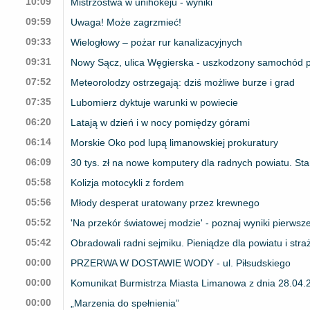
10:09
Mistrzostwa w unihokeju - wyniki
09:59
Uwaga! Może zagrzmieć!
09:33
Wielogłowy – pożar rur kanalizacyjnych
09:31
Nowy Sącz, ulica Węgierska - uszkodzony samochód 
07:52
Meteorolodzy ostrzegają: dziś możliwe burze i grad
07:35
Lubomierz dyktuje warunki w powiecie
06:20
Latają w dzień i w nocy pomiędzy górami
06:14
Morskie Oko pod lupą limanowskiej prokuratury
06:09
30 tys. zł na nowe komputery dla radnych powiatu. Stare
05:58
Kolizja motocykli z fordem
05:56
Młody desperat uratowany przez krewnego
05:52
'Na przekór światowej modzie' - poznaj wyniki pierws
05:42
Obradowali radni sejmiku. Pieniądze dla powiatu i str
00:00
PRZERWA W DOSTAWIE WODY - ul. Piłsudskiego
00:00
Komunikat Burmistrza Miasta Limanowa z dnia 28.04.2
00:00
„Marzenia do spełnienia”