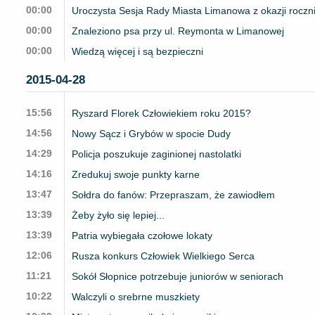
00:00
Uroczysta Sesja Rady Miasta Limanowa z okazji roczni
00:00
Znaleziono psa przy ul. Reymonta w Limanowej
00:00
Wiedzą więcej i są bezpieczni
2015-04-28
15:56
Ryszard Florek Człowiekiem roku 2015?
14:56
Nowy Sącz i Grybów w spocie Dudy
14:29
Policja poszukuje zaginionej nastolatki
14:16
Zredukuj swoje punkty karne
13:47
Sołdra do fanów: Przepraszam, że zawiodłem
13:39
Żeby żyło się lepiej...
13:39
Patria wybiegała czołowe lokaty
12:06
Rusza konkurs Człowiek Wielkiego Serca
11:21
Sokół Słopnice potrzebuje juniorów w seniorach
10:22
Walczyli o srebrne muszkiety