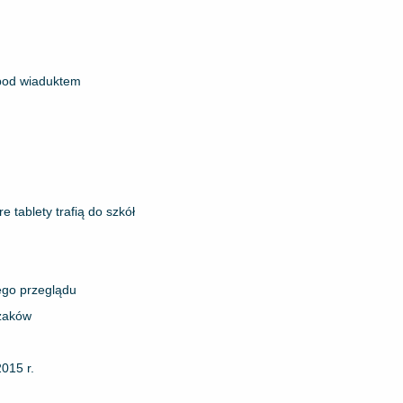
pod wiaduktem
 tablety trafią do szkół
zego przeglądu
ażaków
015 r.