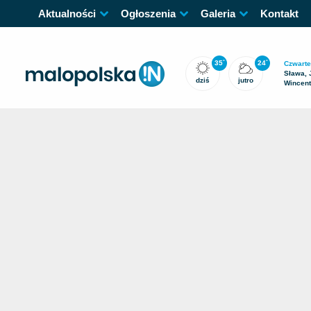
Aktualności
Ogłoszenia
Galeria
Kontakt
35
24
°
°
Czwarte
Sława, 
dziś
jutro
Wincen