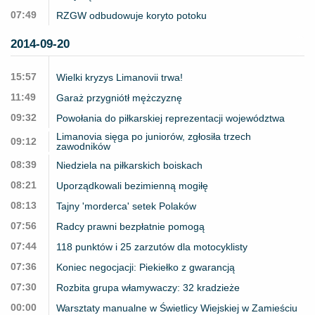
07:49
RZGW odbudowuje koryto potoku
2014-09-20
15:57
Wielki kryzys Limanovii trwa!
11:49
Garaż przygniótł mężczyznę
09:32
Powołania do piłkarskiej reprezentacji województwa
Limanovia sięga po juniorów, zgłosiła trzech
09:12
zawodników
08:39
Niedziela na piłkarskich boiskach
08:21
Uporządkowali bezimienną mogiłę
08:13
Tajny 'morderca' setek Polaków
07:56
Radcy prawni bezpłatnie pomogą
07:44
118 punktów i 25 zarzutów dla motocyklisty
07:36
Koniec negocjacji: Piekiełko z gwarancją
07:30
Rozbita grupa włamywaczy: 32 kradzieże
00:00
Warsztaty manualne w Świetlicy Wiejskiej w Zamieściu