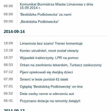
Komunikat Burmistrza Miasta Limanowa z dnia
00:00
15.09.2014 r.
00:00
'Beskidzka Podkówecka' za nami
00:00
„Beskidzka Podkówecka”
2014-09-14
19:09
Limanovia bez szans! Trener komentuje
13:18
Koniec utrudnień, most został otwarty
10:37
Wypadek traktorzysty, LPR na pomoc
08:53
Orkan na zwolnieniu lekarskim, Turbacz zaskoczony
07:12
Pijani opiekowali się dwójką dzieci
07:09
Śmierć w lesie poniósł 41-latek
07:01
Oglądaj 'Beskidzką Podkóweckę' on-line
06:52
Dwie osoby ranne w zderzeniu aut
06:41
Przyznano dotacje na remonty świątyń
2014-09-13