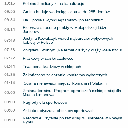
10:15
Kolejne 3 miliony zł na kanalizację
09:55
Gmina buduje wodociąg - dotrze do 285 domów
09:34
OKE podała wyniki egzaminów po technikum
Pierwsze stracone punkty w Małopolskiej Lidze
08:14
Juniorów
Justyna Kowalczyk wśród najbardziej wpływowych
07:48
kobiety w Polsce
07:23
Zbigniew Szubryt: „Na temat drużyny krąży wiele bzdur”
07:22
Piaskowy w ścisłej czołówce
01:44
Trwa seria kradzieży w sklepach
01:35
Zakończono zgłaszanie komitetów wyborczych
01:14
'Ściana nienawiści' między Romami i Polakami
Zmiana terminu- Program ograniczeń niskiej emisji dla
00:00
Miasta Limanowa
00:00
Nagrody dla sportowców
00:00
Ankieta dotycząca obiektów sportowych
Narodowe Czytanie po raz drugi w Bibliotece w Nowym
00:00
Rybiu