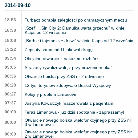
2014-09-10
18:53
Turbacz odrabia zaległości po dramatycznym meczu
„Szef” i „Sin City 2: Damulka warta grzechu” w kinie
18:38
Klaps od 12 września
18:08
„Barbie i tajemnicze drzwi” w kinie Klaps od 12 września
13:22
Zepsuty samochód blokował drogę
09:54
Oficjalne otwarcie z nakazem rozbiórki
09:05
Strażacy rywalizowali „z przymrużeniem oka”
08:36
Otwarcie boiska przy ZSS nr 2 odwołane
08:28
12 tys. turystów zdobywało Beskid Wyspowy
08:27
Kolejny problem Limanovii
07:37
Justyna Kowalczyk maszerowała z pacjentami
00:00
Teraz Limanowa - już dziś spotkanie - zapraszamy!
Otwarcie nowego boiska wielofunkcyjnego przy ZSS nr
00:00
3 w Limanowej
Otwarcie nowego boiska wielofunkcyjnego przy ZSS Nr
00:00
2 w Limanowej