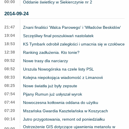
00:00
Oddanie świetlicy w Siekierczynie nr 2
2014-09-24
21:47
Znani finaliści 'Walca Parowego' i 'Władców Beskidów'
19:04
Szczęśliwy finał poszukiwań nastolatek
18:53
KS Tymbark odrobił zaległości i umacnia się w czołówce
12:38
Ranking zadłużenia. Kto tonie?
09:52
Nowe trasy dla narciarzy
08:52
Urszula Nowogórska na czele listy PSL
08:33
Kolejna niepokojąca wiadomość z Limanovii
08:25
Nowe światła już były zepsute
07:54
Pijany Rumun już usłyszał wyrok
07:44
Nowoczesna kotłownia oddana do użytku
07:20
Mszańska Gwardia Kasztelańska w Koszycach
00:14
Jutro przygotowania, remont od poniedziałku
Ostrzeżenie GIS dotyczące ujawnienia metanolu w
00:00