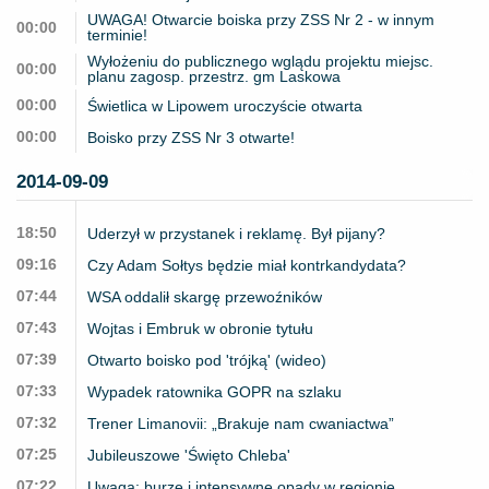
UWAGA! Otwarcie boiska przy ZSS Nr 2 - w innym
00:00
terminie!
Wyłożeniu do publicznego wglądu projektu miejsc.
00:00
planu zagosp. przestrz. gm Laskowa
00:00
Świetlica w Lipowem uroczyście otwarta
00:00
Boisko przy ZSS Nr 3 otwarte!
2014-09-09
18:50
Uderzył w przystanek i reklamę. Był pijany?
09:16
Czy Adam Sołtys będzie miał kontrkandydata?
07:44
WSA oddalił skargę przewoźników
07:43
Wojtas i Embruk w obronie tytułu
07:39
Otwarto boisko pod 'trójką' (wideo)
07:33
Wypadek ratownika GOPR na szlaku
07:32
Trener Limanovii: „Brakuje nam cwaniactwa”
07:25
Jubileuszowe 'Święto Chleba'
07:22
Uwaga: burze i intensywne opady w regionie