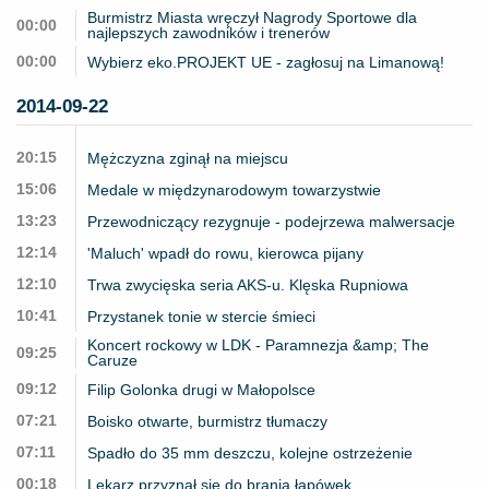
Burmistrz Miasta wręczył Nagrody Sportowe dla
00:00
najlepszych zawodników i trenerów
00:00
Wybierz eko.PROJEKT UE - zagłosuj na Limanową!
2014-09-22
20:15
Mężczyzna zginął na miejscu
15:06
Medale w międzynarodowym towarzystwie
13:23
Przewodniczący rezygnuje - podejrzewa malwersacje
12:14
'Maluch' wpadł do rowu, kierowca pijany
12:10
Trwa zwycięska seria AKS-u. Klęska Rupniowa
10:41
Przystanek tonie w stercie śmieci
Koncert rockowy w LDK - Paramnezja &amp; The
09:25
Caruze
09:12
Filip Golonka drugi w Małopolsce
07:21
Boisko otwarte, burmistrz tłumaczy
07:11
Spadło do 35 mm deszczu, kolejne ostrzeżenie
00:18
Lekarz przyznał się do brania łapówek