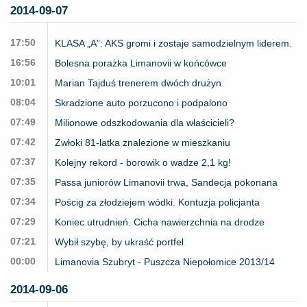
2014-09-07
17:50
KLASA „A”: AKS gromi i zostaje samodzielnym liderem.
16:56
Bolesna porażka Limanovii w końcówce
10:01
Marian Tajduś trenerem dwóch drużyn
08:04
Skradzione auto porzucono i podpalono
07:49
Milionowe odszkodowania dla właścicieli?
07:42
Zwłoki 81-latka znalezione w mieszkaniu
07:37
Kolejny rekord - borowik o wadze 2,1 kg!
07:35
Passa juniorów Limanovii trwa, Sandecja pokonana
07:34
Pościg za złodziejem wódki. Kontuzja policjanta
07:29
Koniec utrudnień. Cicha nawierzchnia na drodze
07:21
Wybił szybę, by ukraść portfel
00:00
Limanovia Szubryt - Puszcza Niepołomice 2013/14
2014-09-06