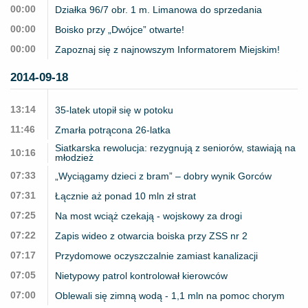
00:00
Działka 96/7 obr. 1 m. Limanowa do sprzedania
00:00
Boisko przy „Dwójce” otwarte!
00:00
Zapoznaj się z najnowszym Informatorem Miejskim!
2014-09-18
13:14
35-latek utopił się w potoku
11:46
Zmarła potrącona 26-latka
Siatkarska rewolucja: rezygnują z seniorów, stawiają na
10:16
młodzież
07:33
„Wyciągamy dzieci z bram” – dobry wynik Gorców
07:31
Łącznie aż ponad 10 mln zł strat
07:25
Na most wciąż czekają - wojskowy za drogi
07:22
Zapis wideo z otwarcia boiska przy ZSS nr 2
07:17
Przydomowe oczyszczalnie zamiast kanalizacji
07:05
Nietypowy patrol kontrolował kierowców
07:00
Oblewali się zimną wodą - 1,1 mln na pomoc chorym