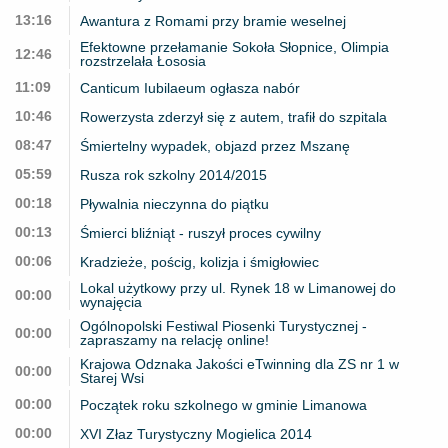
13:16
Awantura z Romami przy bramie weselnej
Efektowne przełamanie Sokoła Słopnice, Olimpia
12:46
rozstrzelała Łososia
11:09
Canticum Iubilaeum ogłasza nabór
10:46
Rowerzysta zderzył się z autem, trafił do szpitala
08:47
Śmiertelny wypadek, objazd przez Mszanę
05:59
Rusza rok szkolny 2014/2015
00:18
Pływalnia nieczynna do piątku
00:13
Śmierci bliźniąt - ruszył proces cywilny
00:06
Kradzieże, pościg, kolizja i śmigłowiec
Lokal użytkowy przy ul. Rynek 18 w Limanowej do
00:00
wynajęcia
Ogólnopolski Festiwal Piosenki Turystycznej -
00:00
zapraszamy na relację online!
Krajowa Odznaka Jakości eTwinning dla ZS nr 1 w
00:00
Starej Wsi
00:00
Początek roku szkolnego w gminie Limanowa
00:00
XVI Złaz Turystyczny Mogielica 2014