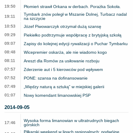
19:50
Płomień strawił Orkana w derbach. Porażka Sokoła.
Tymbark znów poległ w Mszanie Dolnej, Turbacz nadal
19:11
na szczycie
10:53
Józef Piwowarczyk otrzymał dużą szansę
09:29
Piekiełko podtrzymuje współpracę z brytyjską szkołą
09:07
Zapisy do kolejnej edycji rywalizacji o Puchar Tymbarku
08:48
Wicepremier oskarża, ale nie wiadomo kogo
08:11
Areszt dla Romów za usiłowanie rozboju
07:57
Zderzenie aut i 5 kierowców pod wpływem
07:52
PONE: szansa na dofinansowanie
07:49
„Między naturą a sztuką” w miejskiej galerii
01:07
Nowy komendant limanowskiej PSP
2014-09-05
Wysoka forma limanowian w ultratrudnych biegach
17:46
górskich
Piłkarski weekend w ligach regionalnych: podwójne