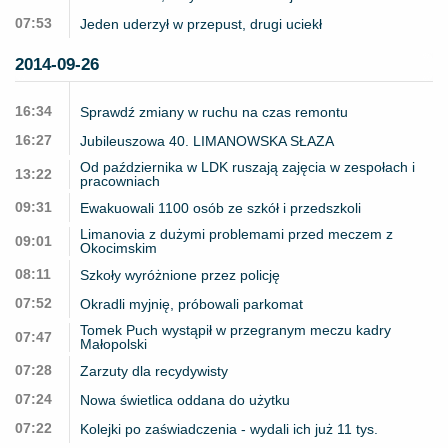
07:53
Jeden uderzył w przepust, drugi uciekł
2014-09-26
16:34
Sprawdź zmiany w ruchu na czas remontu
16:27
Jubileuszowa 40. LIMANOWSKA SŁAZA
Od października w LDK ruszają zajęcia w zespołach i
13:22
pracowniach
09:31
Ewakuowali 1100 osób ze szkół i przedszkoli
Limanovia z dużymi problemami przed meczem z
09:01
Okocimskim
08:11
Szkoły wyróżnione przez policję
07:52
Okradli myjnię, próbowali parkomat
Tomek Puch wystąpił w przegranym meczu kadry
07:47
Małopolski
07:28
Zarzuty dla recydywisty
07:24
Nowa świetlica oddana do użytku
07:22
Kolejki po zaświadczenia - wydali ich już 11 tys.