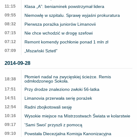
11:15
Klasa „A”: beniaminek powstrzymał lidera
09:55
Niemowlę w szpitalu. Sprawę wyjaśni prokuratura
08:32
Pierwsza porażka juniorów Limanovii
07:15
Nie chce wchodzić w drogę szefowi
07:12
Remont komendy pochłonie ponad 1 mln zł
07:09
„Mszański Sztetl”
2014-09-28
Płomień nadal na zwycięskiej ścieżce. Remis
18:38
odmłodzonego Sokoła.
17:51
Przy drodze znaleziono zwłoki 56-latka
14:51
Limanovia przerwała serię porażek
12:54
Radni zbojkotowali sesję
10:16
Wysokie miejsce na Mistrzostwach Świata w kolarstwie
09:17
'Sami Swoi' przyszli z pomocą
09:10
Powstała Diecezjalna Komisja Kanonizacyjna