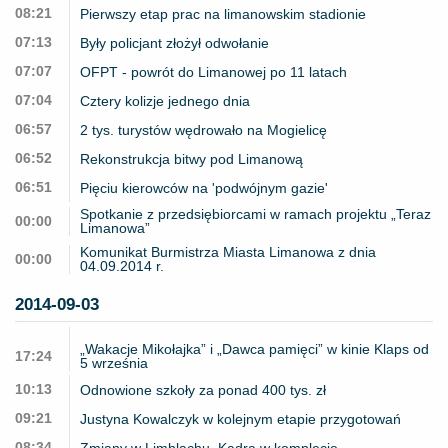
08:21
Pierwszy etap prac na limanowskim stadionie
07:13
Były policjant złożył odwołanie
07:07
OFPT - powrót do Limanowej po 11 latach
07:04
Cztery kolizje jednego dnia
06:57
2 tys. turystów wędrowało na Mogielicę
06:52
Rekonstrukcja bitwy pod Limanową
06:51
Pięciu kierowców na 'podwójnym gazie'
Spotkanie z przedsiębiorcami w ramach projektu „Teraz
00:00
Limanowa”
Komunikat Burmistrza Miasta Limanowa z dnia
00:00
04.09.2014 r.
2014-09-03
„Wakacje Mikołajka” i „Dawca pamięci” w kinie Klaps od
17:24
5 września
10:13
Odnowione szkoły za ponad 400 tys. zł
09:21
Justyna Kowalczyk w kolejnym etapie przygotowań
08:34
Zmiany w Limblachu. Kadra w komplecie.