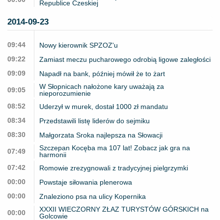
Republice Czeskiej
2014-09-23
09:44
Nowy kierownik SPZOZ'u
09:22
Zamiast meczu pucharowego odrobią ligowe zaległości
09:09
Napadł na bank, później mówił że to żart
W Słopnicach nałożone kary uważają za
09:05
nieporozumienie
08:52
Uderzył w murek, dostał 1000 zł mandatu
08:34
Przedstawili listę liderów do sejmiku
08:30
Małgorzata Sroka najlepsza na Słowacji
Szczepan Kocęba ma 107 lat! Zobacz jak gra na
07:49
harmonii
07:42
Romowie zrezygnowali z tradycyjnej pielgrzymki
00:00
Powstaje siłowania plenerowa
00:00
Znaleziono psa na ulicy Kopernika
XXXII WIECZORNY ZŁAZ TURYSTÓW GÓRSKICH na
00:00
Golcowie