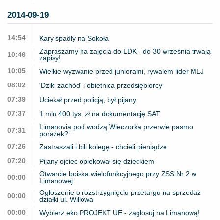
2014-09-19
14:54
Kary spadły na Sokoła
Zapraszamy na zajęcia do LDK - do 30 września trwają
10:46
zapisy!
10:05
Wielkie wyzwanie przed juniorami, rywalem lider MLJ
08:02
'Dziki zachód' i obietnica przedsiębiorcy
07:39
Uciekał przed policją, był pijany
07:37
1 mln 400 tys. zł na dokumentację SAT
Limanovia pod wodzą Wieczorka przerwie pasmo
07:31
porażek?
07:26
Zastraszali i bili kolegę - chcieli pieniądze
07:20
Pijany ojciec opiekował się dzieckiem
Otwarcie boiska wielofunkcyjnego przy ZSS Nr 2 w
00:00
Limanowej
Ogłoszenie o rozstrzygnięciu przetargu na sprzedaż
00:00
działki ul. Willowa
00:00
Wybierz eko.PROJEKT UE - zagłosuj na Limanową!