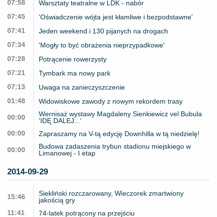
07:58
Warsztaty teatralne w LDK - nabór
07:45
'Oświadczenie wójta jest kłamliwe i bezpodstawne'
07:41
Jeden weekend i 130 pijanych na drogach
07:34
'Mogły to być obrażenia nieprzypadkowe'
07:28
Potrącenie rowerzysty
07:21
Tymbark ma nowy park
07:13
Uwaga na zanieczyszczenie
01:48
Widowiskowe zawody z nowym rekordem trasy
Wernisaż wystawy Magdaleny Sienkiewicz vel Bubula
00:00
'IDĘ DALEJ...'
00:00
Zapraszamy na V-tą edycję Downhilla w tą niedzielę!
Budowa zadaszenia trybun stadionu miejskiego w
00:00
Limanowej - I etap
2014-09-29
Siekliński rozczarowany, Wieczorek zmartwiony
15:46
jakością gry
11:41
74-latek potrącony na przejściu