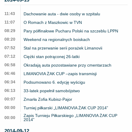
11:43
Dachowanie auta - dwie osoby w szpitalu
11:07
O Romach z Maszkowic w TVN
08:29
Pary półfinałowe Pucharu Polski na szczeblu LPPN
08:20
Weekend na regionalnych boiskach
07:52
Stal na przerwanie serii porażek Limanovii
07:12
Ciężki stan potrąconej 26-latki
06:58
Okradają auta pozostawiane przy cmentarzach
06:46
LIMANOVIA ŻAK CUP –zapis transmisji
06:34
Podsumowano 6. edycję wyścigu
06:13
33-latek popełnił samobójstwo
00:07
Zmarła Zofia Kubisz-Pajor
00:00
Turniej piłkarski „LIMANOVIA ŻAK CUP 2014”
Zapis Turnieju Piłkarskiego „LIMANOVIA ŻAK CUP
00:00
2014”
2014-09-12