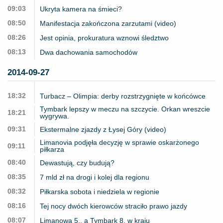
09:03
Ukryta kamera na śmieci?
08:50
Manifestacja zakończona zarzutami (video)
08:26
Jest opinia, prokuratura wznowi śledztwo
08:13
Dwa dachowania samochodów
2014-09-27
18:32
Turbacz – Olimpia: derby rozstrzygnięte w końcówce
Tymbark lepszy w meczu na szczycie. Orkan wreszcie
18:21
wygrywa.
09:31
Ekstermalne zjazdy z Łysej Góry (video)
Limanovia podjęła decyzję w sprawie oskarżonego
09:11
piłkarza
08:40
Dewastują, czy budują?
08:35
7 mld zł na drogi i kolej dla regionu
08:32
Piłkarska sobota i niedziela w regionie
08:16
Tej nocy dwóch kierowców straciło prawo jazdy
08:07
Limanowa 5., a Tymbark 8. w kraju