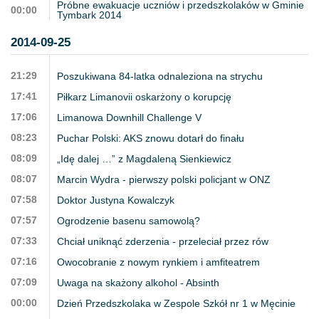
Próbne ewakuacje uczniów i przedszkolaków w Gminie
00:00
Tymbark 2014
2014-09-25
21:29
Poszukiwana 84-latka odnaleziona na strychu
17:41
Piłkarz Limanovii oskarżony o korupcję
17:06
Limanowa Downhill Challenge V
08:23
Puchar Polski: AKS znowu dotarł do finału
08:09
„Idę dalej …” z Magdaleną Sienkiewicz
08:07
Marcin Wydra - pierwszy polski policjant w ONZ
07:58
Doktor Justyna Kowalczyk
07:57
Ogrodzenie basenu samowolą?
07:33
Chciał uniknąć zderzenia - przeleciał przez rów
07:16
Owocobranie z nowym rynkiem i amfiteatrem
07:09
Uwaga na skażony alkohol - Absinth
00:00
Dzień Przedszkolaka w Zespole Szkół nr 1 w Męcinie