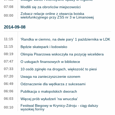
07:08
Modlili się za obrońców miejscowości
Zobacz relacje online z otwarcia boiska
00:00
wielofunkcyjnego przy ZSS nr 3 w Limanowej
2014-09-08
11:15
'Randka w ciemno, na dwie pary' 1 października w LDK
11:15
Będzie skatepark i lodowisko
08:19
Olimpia Pisarzowa wskoczyła na pozycję wicelidera
07:47
O usługach finansowych w bibliotece
07:33
10 osób zginęło na drogach, większość to piesi
07:20
Uwaga na zanieczyszczenie ozonem
06:49
Odznaczenie dla wędkarza z sukcesami
06:06
Publikacja o małopolskich dworach
06:03
Więcej prób wyłudzeń 'na wnuczka'
Festiwal Biegowy w Krynicy-Zdroju - ciąg dalszy
00:10
wysokiej formy