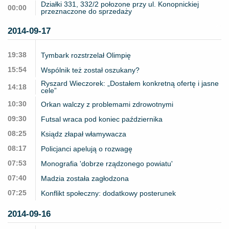
Działki 331, 332/2 połozone przy ul. Konopnickiej
00:00
przeznaczone do sprzedaży
2014-09-17
19:38
Tymbark rozstrzelał Olimpię
15:54
Wspólnik też został oszukany?
Ryszard Wieczorek: „Dostałem konkretną ofertę i jasne
14:18
cele”
10:30
Orkan walczy z problemami zdrowotnymi
09:30
Futsal wraca pod koniec października
08:25
Ksiądz złapał włamywacza
08:17
Policjanci apelują o rozwagę
07:53
Monografia 'dobrze rządzonego powiatu'
07:40
Madzia została zagłodzona
07:25
Konflikt społeczny: dodatkowy posterunek
2014-09-16