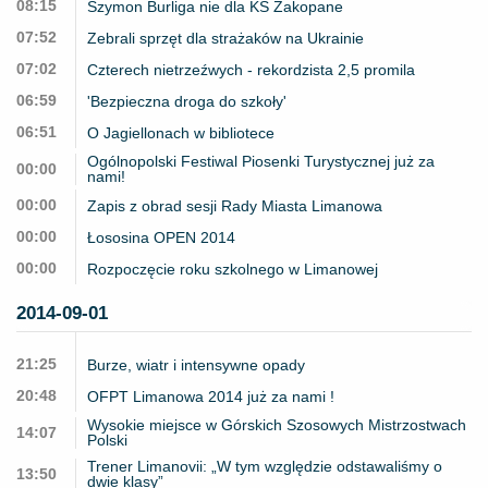
08:15
Szymon Burliga nie dla KS Zakopane
07:52
Zebrali sprzęt dla strażaków na Ukrainie
07:02
Czterech nietrzeźwych - rekordzista 2,5 promila
06:59
'Bezpieczna droga do szkoły'
06:51
O Jagiellonach w bibliotece
Ogólnopolski Festiwal Piosenki Turystycznej już za
00:00
nami!
00:00
Zapis z obrad sesji Rady Miasta Limanowa
00:00
Łososina OPEN 2014
00:00
Rozpoczęcie roku szkolnego w Limanowej
2014-09-01
21:25
Burze, wiatr i intensywne opady
20:48
OFPT Limanowa 2014 już za nami !
Wysokie miejsce w Górskich Szosowych Mistrzostwach
14:07
Polski
Trener Limanovii: „W tym względzie odstawaliśmy o
13:50
dwie klasy”