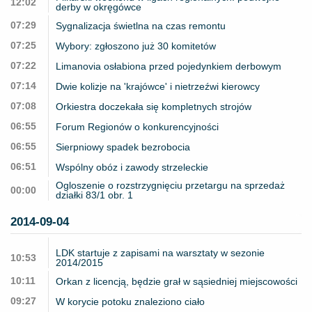
12:02
derby w okręgówce
07:29
Sygnalizacja świetlna na czas remontu
07:25
Wybory: zgłoszono już 30 komitetów
07:22
Limanovia osłabiona przed pojedynkiem derbowym
07:14
Dwie kolizje na 'krajówce' i nietrzeźwi kierowcy
07:08
Orkiestra doczekała się kompletnych strojów
06:55
Forum Regionów o konkurencyjności
06:55
Sierpniowy spadek bezrobocia
06:51
Wspólny obóz i zawody strzeleckie
Ogloszenie o rozstrzygnięciu przetargu na sprzedaż
00:00
działki 83/1 obr. 1
2014-09-04
LDK startuje z zapisami na warsztaty w sezonie
10:53
2014/2015
10:11
Orkan z licencją, będzie grał w sąsiedniej miejscowości
09:27
W korycie potoku znaleziono ciało