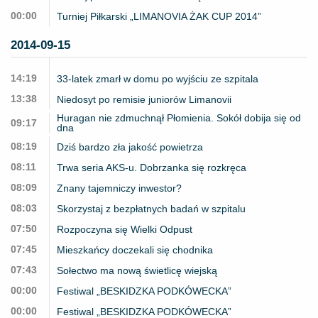
00:00
Turniej Piłkarski „LIMANOVIA ŻAK CUP 2014”
2014-09-15
14:19
33-latek zmarł w domu po wyjściu ze szpitala
13:38
Niedosyt po remisie juniorów Limanovii
Huragan nie zdmuchnął Płomienia. Sokół dobija się od
09:17
dna
08:19
Dziś bardzo zła jakość powietrza
08:11
Trwa seria AKS-u. Dobrzanka się rozkręca
08:09
Znany tajemniczy inwestor?
08:03
Skorzystaj z bezpłatnych badań w szpitalu
07:50
Rozpoczyna się Wielki Odpust
07:45
Mieszkańcy doczekali się chodnika
07:43
Sołectwo ma nową świetlicę wiejską
00:00
Festiwal „BESKIDZKA PODKÓWECKA”
00:00
Festiwal „BESKIDZKA PODKÓWECKA”