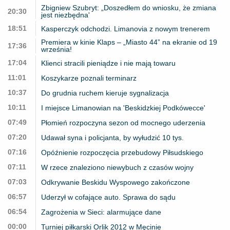
Zbigniew Szubryt: „Doszedłem do wniosku, że zmiana
20:30
jest niezbędna'
18:51
Kasperczyk odchodzi. Limanovia z nowym trenerem
Premiera w kinie Klaps – „Miasto 44” na ekranie od 19
17:36
września!
17:04
Klienci stracili pieniądze i nie mają towaru
11:01
Koszykarze poznali terminarz
10:37
Do grudnia ruchem kieruje sygnalizacja
10:11
I miejsce Limanowian na 'Beskidzkiej Podkówecce'
07:49
Płomień rozpoczyna sezon od mocnego uderzenia
07:20
Udawał syna i policjanta, by wyłudzić 10 tys.
07:16
Opóźnienie rozpoczęcia przebudowy Piłsudskiego
07:11
W rzece znaleziono niewybuch z czasów wojny
07:03
Odkrywanie Beskidu Wyspowego zakończone
06:57
Uderzył w cofające auto. Sprawa do sądu
06:54
Zagrożenia w Sieci: alarmujące dane
00:00
Turniej piłkarski Orlik 2012 w Męcinie