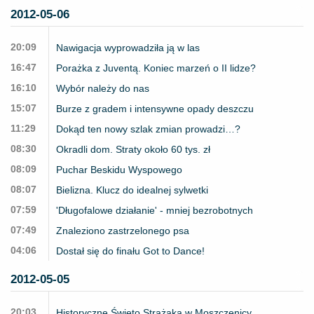
2012-05-06
20:09
Nawigacja wyprowadziła ją w las
16:47
Porażka z Juventą. Koniec marzeń o II lidze?
16:10
Wybór należy do nas
15:07
Burze z gradem i intensywne opady deszczu
11:29
Dokąd ten nowy szlak zmian prowadzi…?
08:30
Okradli dom. Straty około 60 tys. zł
08:09
Puchar Beskidu Wyspowego
08:07
Bielizna. Klucz do idealnej sylwetki
07:59
'Długofalowe działanie' - mniej bezrobotnych
07:49
Znaleziono zastrzelonego psa
04:06
Dostał się do finału Got to Dance!
2012-05-05
20:03
Historyczne Święto Strażaka w Moszczenicy