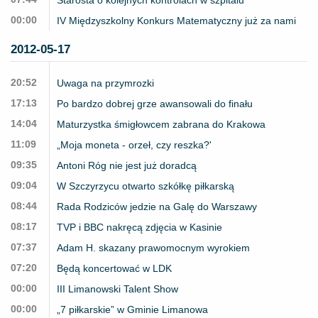
00:00
IV Międzyszkolny Konkurs Matematyczny już za nami
2012-05-17
20:52
Uwaga na przymrozki
17:13
Po bardzo dobrej grze awansowali do finału
14:04
Maturzystka śmigłowcem zabrana do Krakowa
11:09
„Moja moneta - orzeł, czy reszka?'
09:35
Antoni Róg nie jest już doradcą
09:04
W Szczyrzycu otwarto szkółkę piłkarską
08:44
Rada Rodziców jedzie na Galę do Warszawy
08:17
TVP i BBC nakręcą zdjęcia w Kasinie
07:37
Adam H. skazany prawomocnym wyrokiem
07:20
Będą koncertować w LDK
00:00
III Limanowski Talent Show
00:00
„7 piłkarskie” w Gminie Limanowa