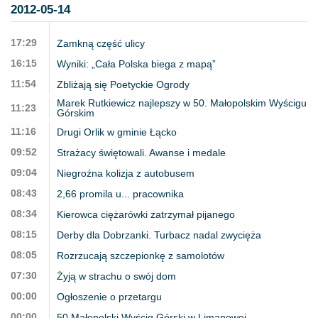
2012-05-14
17:29
Zamkną część ulicy
16:15
Wyniki: „Cała Polska biega z mapą”
11:54
Zbliżają się Poetyckie Ogrody
Marek Rutkiewicz najlepszy w 50. Małopolskim Wyścigu
11:23
Górskim
11:16
Drugi Orlik w gminie Łącko
09:52
Strażacy świętowali. Awanse i medale
09:04
Niegroźna kolizja z autobusem
08:43
2,66 promila u... pracownika
08:34
Kierowca ciężarówki zatrzymał pijanego
08:15
Derby dla Dobrzanki. Turbacz nadal zwycięża
08:05
Rozrzucają szczepionkę z samolotów
07:30
Żyją w strachu o swój dom
00:00
Ogłoszenie o przetargu
00:00
50 Małopolski Wyścig Górski w Limanowej