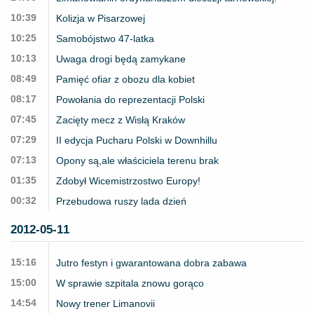
10:39
Kolizja w Pisarzowej
10:25
Samobójstwo 47-latka
10:13
Uwaga drogi będą zamykane
08:49
Pamięć ofiar z obozu dla kobiet
08:17
Powołania do reprezentacji Polski
07:45
Zacięty mecz z Wisłą Kraków
07:29
II edycja Pucharu Polski w Downhillu
07:13
Opony są,ale właściciela terenu brak
01:35
Zdobył Wicemistrzostwo Europy!
00:32
Przebudowa ruszy lada dzień
2012-05-11
15:16
Jutro festyn i gwarantowana dobra zabawa
15:00
W sprawie szpitala znowu gorąco
14:54
Nowy trener Limanovii