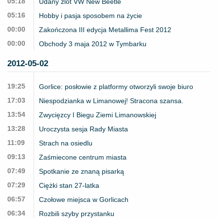
05:18
Udany zlot VW New Beetle
05:16
Hobby i pasja sposobem na życie
00:00
Zakończona III edycja Metallima Fest 2012
00:00
Obchody 3 maja 2012 w Tymbarku
2012-05-02
19:25
Gorlice: posłowie z platformy otworzyli swoje biuro
17:03
Niespodzianka w Limanowej! Stracona szansa.
13:54
Zwycięzcy I Biegu Ziemi Limanowskiej
13:28
Uroczysta sesja Rady Miasta
11:09
Strach na osiedlu
09:13
Zaśmiecone centrum miasta
07:49
Spotkanie ze znaną pisarką
07:29
Ciężki stan 27-latka
06:57
Czołowe miejsca w Gorlicach
06:34
Rozbili szyby przystanku