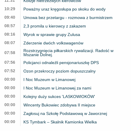
11:31
Kolizje nietrzeźwych kierowców
10:29
Poważny uraz kręgosłupa po skoku do wody
09:40
Umowa bez przetargu - rozmowa z burmistrzem
08:57
2,3 promila u kierowcy z zakazem
08:16
Wyrok w sprawie grupy Zulusa
08:07
Zderzenie dwóch volkswagenów
Rozstrzygnięcia piłkarskich rywalizacji. Radość w
07:58
Mszanie Dolnej.
07:56
Policjanci odnaleźli pensjonariuszkę DPS
07:52
Ozon przekroczy poziom dopuszczalny
00:00
I Noc Muzeum w Limanowej
00:00
I Noc Muzeum w Limanowej za nami
00:00
Kolejny duży sukces 'LASKOWIOKÓW'
00:00
Wincenty Bukowiec zdobywa II miejsce
00:00
Zagłosuj na Szkołę Podstawową w Jaworznej
00:00
KS Tymbark – Skalnik Kamionka Wielka