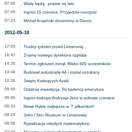
07:56
Wiaty będą...prawie na lato
07:45
Ingres 15 czerwca. Przyjedzie nuncjusz
07:23
Michał Krupiński doceniony w Davos
2012-05-18
17:53
Trudny tydzień przed Limanovią
16:47
Znamy nowego dyrektora szpitala
14:35
Termin zgłoszeń minął. Blisko 600 uczestników
13:48
Budował autostradę A4 i został oszukany
12:30
Święto Kwitnących Azalii
09:45
Ostatnia inwestycja. Po kadencji emerytura
09:00
Ingres biskupa Andrzeja Jeża w połowie czerwca
08:33
Nowe Rybie najlepsze w '7 piłkarskich'
08:25
Jutro I Noc Muzeum w Limanowej
08:06
Rywalizacja młodych matematyków
07:44
Starosta o kolejnych kontrolach w szpitalu