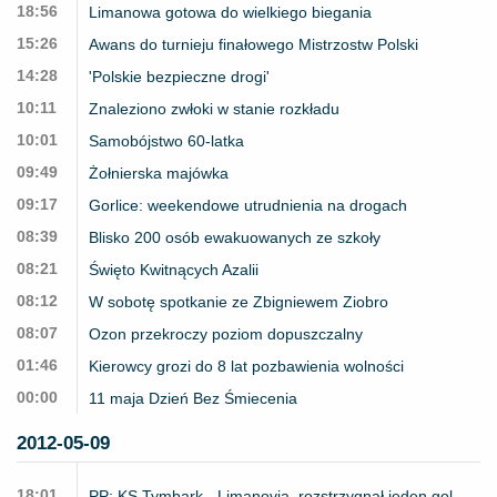
18:56
Limanowa gotowa do wielkiego biegania
15:26
Awans do turnieju finałowego Mistrzostw Polski
14:28
'Polskie bezpieczne drogi'
10:11
Znaleziono zwłoki w stanie rozkładu
10:01
Samobójstwo 60-latka
09:49
Żołnierska majówka
09:17
Gorlice: weekendowe utrudnienia na drogach
08:39
Blisko 200 osób ewakuowanych ze szkoły
08:21
Święto Kwitnących Azalii
08:12
W sobotę spotkanie ze Zbigniewem Ziobro
08:07
Ozon przekroczy poziom dopuszczalny
01:46
Kierowcy grozi do 8 lat pozbawienia wolności
00:00
11 maja Dzień Bez Śmiecenia
2012-05-09
18:01
PP: KS Tymbark - Limanovia, rozstrzygnął jeden gol.