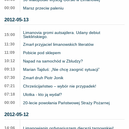
00:00
Marsz przeciw paleniu
2012-05-13
Limanovia gromi autsajdera. Udany debiut
15:00
Sieklińskiego.
11:30
Zmarł przyjaciel limanowskich literatów
11:09
Pobicie pod sklepem
10:12
Napad na samochód w Zbludzy?
09:13
Marian Tajduś: „Nie chcę zaognić sytuacji”
07:30
Zmarł druh Piotr Jonik
07:21
Chrześcijaństwo – wybór nie przypadek!
07:18
Ulotka - kto ją wydał?
00:00
20-lecie powołania Państwowej Straży Pożarnej
2012-05-12
14:06
Limanowianin ordynariuszem diecezji tarnowskiej!