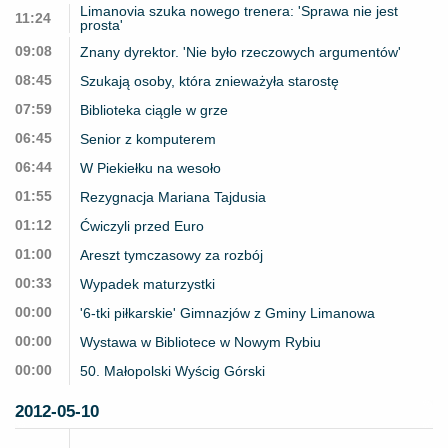
Limanovia szuka nowego trenera: 'Sprawa nie jest
11:24
prosta'
09:08
Znany dyrektor. 'Nie było rzeczowych argumentów'
08:45
Szukają osoby, która znieważyła starostę
07:59
Biblioteka ciągle w grze
06:45
Senior z komputerem
06:44
W Piekiełku na wesoło
01:55
Rezygnacja Mariana Tajdusia
01:12
Ćwiczyli przed Euro
01:00
Areszt tymczasowy za rozbój
00:33
Wypadek maturzystki
00:00
'6-tki piłkarskie' Gimnazjów z Gminy Limanowa
00:00
Wystawa w Bibliotece w Nowym Rybiu
00:00
50. Małopolski Wyścig Górski
2012-05-10