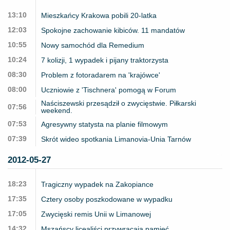
13:10
Mieszkańcy Krakowa pobili 20-latka
12:03
Spokojne zachowanie kibiców. 11 mandatów
10:55
Nowy samochód dla Remedium
10:24
7 kolizji, 1 wypadek i pijany traktorzysta
08:30
Problem z fotoradarem na 'krajówce'
08:00
Uczniowie z 'Tischnera' pomogą w Forum
Naściszewski przesądził o zwycięstwie. Piłkarski
07:56
weekend.
07:53
Agresywny statysta na planie filmowym
07:39
Skrót wideo spotkania Limanovia-Unia Tarnów
2012-05-27
18:23
Tragiczny wypadek na Zakopiance
17:35
Cztery osoby poszkodowane w wypadku
17:05
Zwycięski remis Unii w Limanowej
14:32
Mszańscy licealiści przywracają pamięć