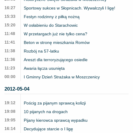
16:27
Sportowy sukces w Słopnicach. Wywalczyli I ligę!
15:33
Festyn rodzinny z piłką nożną
15:20
W osłabieniu do Starachowic
11:48
W przetargach już nie tylko cena?
11:41
Beton w stronę mieszkania Romów
11:38
Rozbój na 57-latku
11:36
Areszt dla terroryzującego osiedle
11:23
Awaria łącza usunięta
00:00
I Gminny Dzień Strażaka w Moszczenicy
2012-05-04
19:12
Pościg za pijanym sprawcą kolizji
19:08
10 pijanych na drogach
19:05
Pijany kierowca sprawcą wypadku
16:14
Decydujące starcie o I ligę