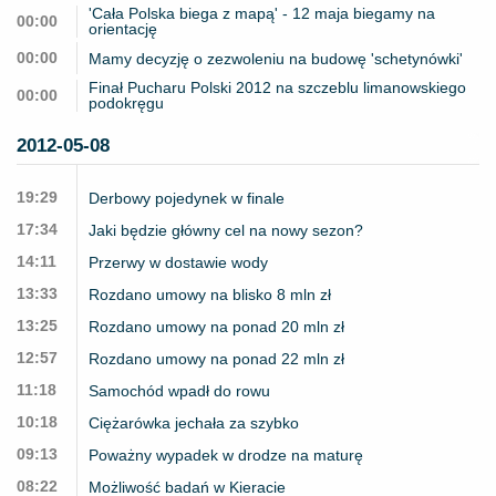
'Cała Polska biega z mapą' - 12 maja biegamy na
00:00
orientację
00:00
Mamy decyzję o zezwoleniu na budowę 'schetynówki'
Finał Pucharu Polski 2012 na szczeblu limanowskiego
00:00
podokręgu
2012-05-08
19:29
Derbowy pojedynek w finale
17:34
Jaki będzie główny cel na nowy sezon?
14:11
Przerwy w dostawie wody
13:33
Rozdano umowy na blisko 8 mln zł
13:25
Rozdano umowy na ponad 20 mln zł
12:57
Rozdano umowy na ponad 22 mln zł
11:18
Samochód wpadł do rowu
10:18
Ciężarówka jechała za szybko
09:13
Poważny wypadek w drodze na maturę
08:22
Możliwość badań w Kieracie