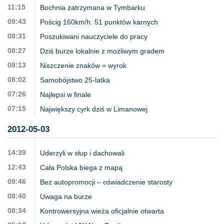
11:15
Bochnia zatrzymana w Tymbarku
09:43
Pościg 160km/h. 51 punktów karnych
08:31
Poszukiwani nauczyciele do pracy
08:27
Dziś burze lokalnie z możliwym gradem
08:13
Niszczenie znaków = wyrok
08:02
Samobójstwo 25-latka
07:26
Najlepsi w finale
07:15
Największy cyrk dziś w Limanowej
2012-05-03
14:39
Uderzyli w słup i dachowali
12:43
Cała Polska biega z mapą
09:46
Bez autopromocji – oświadczenie starosty
08:40
Uwaga na burze
08:34
Kontrowersyjna wieża oficjalnie otwarta