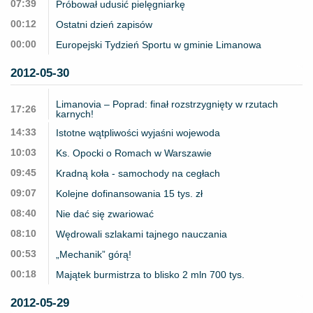
07:39
Próbował udusić pielęgniarkę
00:12
Ostatni dzień zapisów
00:00
Europejski Tydzień Sportu w gminie Limanowa
2012-05-30
Limanovia – Poprad: finał rozstrzygnięty w rzutach
17:26
karnych!
14:33
Istotne wątpliwości wyjaśni wojewoda
10:03
Ks. Opocki o Romach w Warszawie
09:45
Kradną koła - samochody na cegłach
09:07
Kolejne dofinansowania 15 tys. zł
08:40
Nie dać się zwariować
08:10
Wędrowali szlakami tajnego nauczania
00:53
„Mechanik” górą!
00:18
Majątek burmistrza to blisko 2 mln 700 tys.
2012-05-29