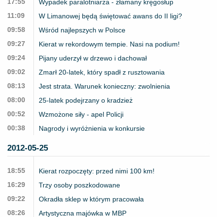
17:55
Wypadek paralotniarza - złamany kręgosłup
11:09
W Limanowej będą świętować awans do II ligi?
09:58
Wśród najlepszych w Polsce
09:27
Kierat w rekordowym tempie. Nasi na podium!
09:24
Pijany uderzył w drzewo i dachował
09:02
Zmarł 20-latek, który spadł z rusztowania
08:13
Jest strata. Warunek konieczny: zwolnienia
08:00
25-latek podejrzany o kradzież
00:52
Wzmożone siły - apel Policji
00:38
Nagrody i wyróżnienia w konkursie
2012-05-25
18:55
Kierat rozpoczęty: przed nimi 100 km!
16:29
Trzy osoby poszkodowane
09:22
Okradła sklep w którym pracowała
08:26
Artystyczna majówka w MBP