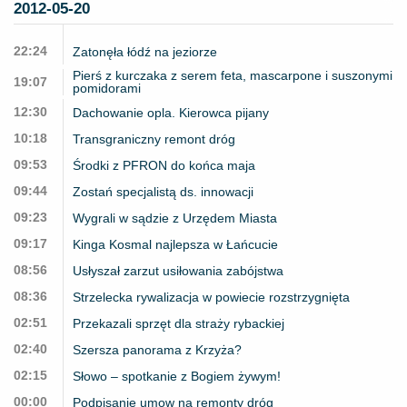
2012-05-20
22:24
Zatonęła łódź na jeziorze
Pierś z kurczaka z serem feta, mascarpone i suszonymi
19:07
pomidorami
12:30
Dachowanie opla. Kierowca pijany
10:18
Transgraniczny remont dróg
09:53
Środki z PFRON do końca maja
09:44
Zostań specjalistą ds. innowacji
09:23
Wygrali w sądzie z Urzędem Miasta
09:17
Kinga Kosmal najlepsza w Łańcucie
08:56
Usłyszał zarzut usiłowania zabójstwa
08:36
Strzelecka rywalizacja w powiecie rozstrzygnięta
02:51
Przekazali sprzęt dla straży rybackiej
02:40
Szersza panorama z Krzyża?
02:15
Słowo – spotkanie z Bogiem żywym!
00:00
Podpisanie umow na remonty dróg