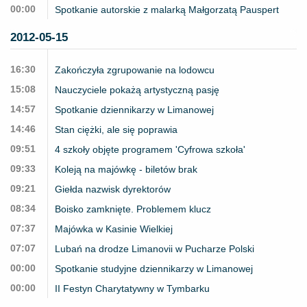
00:00
Spotkanie autorskie z malarką Małgorzatą Pauspert
2012-05-15
16:30
Zakończyła zgrupowanie na lodowcu
15:08
Nauczyciele pokażą artystyczną pasję
14:57
Spotkanie dziennikarzy w Limanowej
14:46
Stan ciężki, ale się poprawia
09:51
4 szkoły objęte programem 'Cyfrowa szkoła'
09:33
Koleją na majówkę - biletów brak
09:21
Giełda nazwisk dyrektorów
08:34
Boisko zamknięte. Problemem klucz
07:37
Majówka w Kasinie Wielkiej
07:07
Lubań na drodze Limanovii w Pucharze Polski
00:00
Spotkanie studyjne dziennikarzy w Limanowej
00:00
II Festyn Charytatywny w Tymbarku