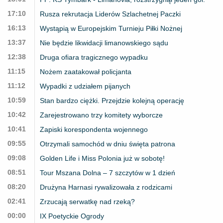
17:10
Rusza rekrutacja Liderów Szlachetnej Paczki
16:13
Wystąpią w Europejskim Turnieju Piłki Nożnej
13:37
Nie będzie likwidacji limanowskiego sądu
12:38
Druga ofiara tragicznego wypadku
11:15
Nożem zaatakował policjanta
11:12
Wypadki z udziałem pijanych
10:59
Stan bardzo ciężki. Przejdzie kolejną operację
10:42
Zarejestrowano trzy komitety wyborcze
10:41
Zapiski korespondenta wojennego
09:55
Otrzymali samochód w dniu święta patrona
09:08
Golden Life i Miss Polonia już w sobotę!
08:51
Tour Mszana Dolna – 7 szczytów w 1 dzień
08:20
Drużyna Harnasi rywalizowała z rodzicami
02:41
Zrzucają serwatkę nad rzeką?
00:00
IX Poetyckie Ogrody