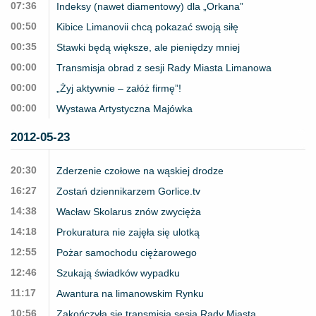
07:36
Indeksy (nawet diamentowy) dla „Orkana”
00:50
Kibice Limanovii chcą pokazać swoją siłę
00:35
Stawki będą większe, ale pieniędzy mniej
00:00
Transmisja obrad z sesji Rady Miasta Limanowa
00:00
„Żyj aktywnie – załóż firmę”!
00:00
Wystawa Artystyczna Majówka
2012-05-23
20:30
Zderzenie czołowe na wąskiej drodze
16:27
Zostań dziennikarzem Gorlice.tv
14:38
Wacław Skolarus znów zwycięża
14:18
Prokuratura nie zajęła się ulotką
12:55
Pożar samochodu ciężarowego
12:46
Szukają świadków wypadku
11:17
Awantura na limanowskim Rynku
10:56
Zakończyła się transmisja sesja Rady Miasta