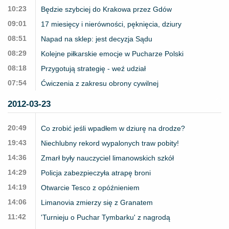
10:23
Będzie szybciej do Krakowa przez Gdów
09:01
17 miesięcy i nierówności, pęknięcia, dziury
08:51
Napad na sklep: jest decyzja Sądu
08:29
Kolejne piłkarskie emocje w Pucharze Polski
08:18
Przygotują strategię - weź udział
07:54
Ćwiczenia z zakresu obrony cywilnej
2012-03-23
20:49
Co zrobić jeśli wpadłem w dziurę na drodze?
19:43
Niechlubny rekord wypalonych traw pobity!
14:36
Zmarł były nauczyciel limanowskich szkół
14:29
Policja zabezpieczyła atrapę broni
14:19
Otwarcie Tesco z opóźnieniem
14:06
Limanovia zmierzy się z Granatem
11:42
'Turnieju o Puchar Tymbarku' z nagrodą