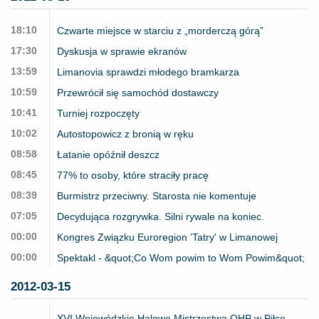
18:10
Czwarte miejsce w starciu z „morderczą górą”
17:30
Dyskusja w sprawie ekranów
13:59
Limanovia sprawdzi młodego bramkarza
10:59
Przewrócił się samochód dostawczy
10:41
Turniej rozpoczęty
10:02
Autostopowicz z bronią w ręku
08:58
Łatanie opóźnił deszcz
08:45
77% to osoby, które straciły pracę
08:39
Burmistrz przeciwny. Starosta nie komentuje
07:05
Decydująca rozgrywka. Silni rywale na koniec.
00:00
Kongres Związku Euroregion 'Tatry' w Limanowej
00:00
Spektakl - &quot;Co Wom powim to Wom Powim&quot;
2012-03-15
XVI Wojewódzkie Halowe Mistrzostwa OHP w Piłce