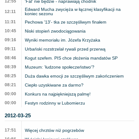
12:55
'Fal' nie będzie - naprawiają chodnik
Edward Mucha zwycięża w łącznej klasyfikacji na
12:11
koniec sezonu
11:31
Pechowa '13'- tka ze szczęśliwym finałem
10:45
Niski stopień zwodociągowania
09:16
Wyniki memoriału im. Józefa Krzyżaka
09:11
Urbański rozstrzelał rywali przed przerwą
08:46
Kogut szefem. PIS chce złożenia mandatów SP
08:39
Muzeum: 'łudzone społeczeństwo'?
08:25
Duża dawka emocji ze szczęśliwym zakończeniem
08:21
Ciepło uzyskiwane za darmo?
00:00
Konkurs na najpiękniejszą palmę!
00:00
Festyn rodzinny w Lubomierzu
2012-03-25
17:51
Więcej chrztów niż pogrzebów