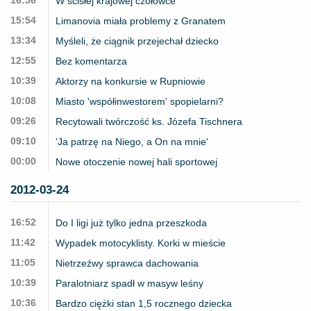
16:56
W ścisłej krajowej czołówce
15:54
Limanovia miała problemy z Granatem
13:34
Myśleli, że ciągnik przejechał dziecko
12:55
Bez komentarza
10:39
Aktorzy na konkursie w Rupniowie
10:08
Miasto 'współinwestorem' spopielarni?
09:26
Recytowali twórczość ks. Józefa Tischnera
09:10
'Ja patrzę na Niego, a On na mnie'
00:00
Nowe otoczenie nowej hali sportowej
2012-03-24
16:52
Do I ligi już tylko jedna przeszkoda
11:42
Wypadek motocyklisty. Korki w mieście
11:05
Nietrzeźwy sprawca dachowania
10:39
Paralotniarz spadł w masyw leśny
10:36
Bardzo ciężki stan 1,5 rocznego dziecka