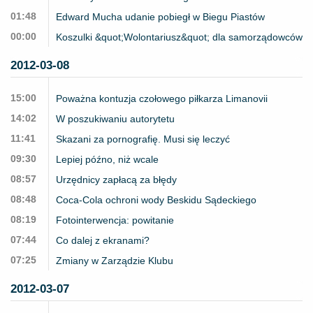
01:48
Edward Mucha udanie pobiegł w Biegu Piastów
00:00
Koszulki &quot;Wolontariusz&quot; dla samorządowców
2012-03-08
15:00
Poważna kontuzja czołowego piłkarza Limanovii
14:02
W poszukiwaniu autorytetu
11:41
Skazani za pornografię. Musi się leczyć
09:30
Lepiej późno, niż wcale
08:57
Urzędnicy zapłacą za błędy
08:48
Coca-Cola ochroni wody Beskidu Sądeckiego
08:19
Fotointerwencja: powitanie
07:44
Co dalej z ekranami?
07:25
Zmiany w Zarządzie Klubu
2012-03-07