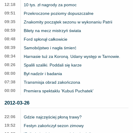
12:18
10 tys. zł nagrody za pomoc
09:51
Przekroczone poziomy dopuszczalne
09:35
Znakomity początek sezonu w wykonaniu Patrii
08:59
Bilety na mecz mistrzyń świata
08:48
Ford spłonął całkowicie
08:39
Samobójstwo i nagła śmierć
08:34
Harnasie tuż za Koroną. Udany występ w Tarnowie.
08:26
Spalili szaliki. Poddali się karze
08:00
Był nadzór i badania
07:38
Transmisja obrad zakończona
00:00
Premiera spektaklu 'Kubuś Puchatek'
2012-03-26
22:06
Gdzie najczęściej płoną trawy?
19:52
Festyn zakończył sezon zimowy