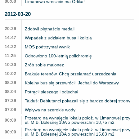
00:00
Limanowa wreszcie ma Orlika!
2012-03-20
20:29
Zdobyli piętnaście medali
14:47
Wypadek z udziałem busa i kolizja
14:22
MOS podtrzymał wynik
11:25
Odnowiono 100-letnią polichromię
10:30
Zrób sobie majonez
10:02
Brakuje terenów. Chcą przełamać uprzedzenia
08:29
Kolejny bus się przewrócił. Jechali do Warszawy
08:04
Potrącił pieszego i odjechał
07:39
Tajduś: Debiutanci pokazali się z bardzo dobrej strony
07:09
Wpływa na szerokie wody
Przetarg na wynajęcie lokalu położ. w Limanowej przy
00:00
ul. M.B. Bolesnej 18A o powierzchni 18,75 m2
Przetarg na wynajęcie lokalu położ. w Limanowej przy
00:00
ul. M.B. Bolesnej 18A o powierzchni 15,83 m2