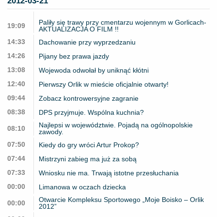
2012-03-21
Paliły się trawy przy cmentarzu wojennym w Gorlicach-
19:09
AKTUALIZACJA O FILM !!
14:33
Dachowanie przy wyprzedzaniu
14:26
Pijany bez prawa jazdy
13:08
Wojewoda odwołał by uniknąć kłótni
12:40
Pierwszy Orlik w mieście oficjalnie otwarty!
09:44
Zobacz kontrowersyjne zagranie
08:38
DPS przyjmuje. Wspólna kuchnia?
Najlepsi w województwie. Pojadą na ogólnopolskie
08:10
zawody.
07:50
Kiedy do gry wróci Artur Prokop?
07:44
Mistrzyni zabieg ma już za sobą
07:33
Wniosku nie ma. Trwają istotne przesłuchania
00:00
Limanowa w oczach dziecka
Otwarcie Kompleksu Sportowego „Moje Boisko – Orlik
00:00
2012”