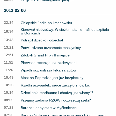
2012-03-06
22:34
Chłopskie Jadło po limanowsku
Kierował nietrzeźwy. W ciężkim stanie trafił do szpitala
18:34
w Gorlicach
13:43
Potrącił dziecko i odjechał
13:21
Potwierdzono tożsamość maszynisty
12:51
Zdobyli Grand Prix i II miejsce
11:51
Pierwsze recenzje: są zachwyceni
11:26
Wpadli raz, usłyszą kilka zarzutów
10:49
Most na Popradzie jest już bezpieczny
10:26
Rzadki przypadek: serce zaczęło znów bić
10:14
Dzieci palą marihuanę i chodzą „na włamy”?
08:09
Przejmą zadania RZGW i oczyszczą rzeki?
07:23
Bardzo udany start w Myślenicach
07:20
Bartosz Sułkowski zwycięża w wojewódzkim turnieju