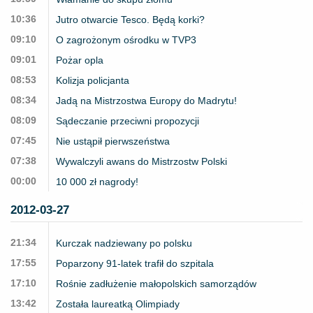
10:36
Jutro otwarcie Tesco. Będą korki?
09:10
O zagrożonym ośrodku w TVP3
09:01
Pożar opla
08:53
Kolizja policjanta
08:34
Jadą na Mistrzostwa Europy do Madrytu!
08:09
Sądeczanie przeciwni propozycji
07:45
Nie ustąpił pierwszeństwa
07:38
Wywalczyli awans do Mistrzostw Polski
00:00
10 000 zł nagrody!
2012-03-27
21:34
Kurczak nadziewany po polsku
17:55
Poparzony 91-latek trafił do szpitala
17:10
Rośnie zadłużenie małopolskich samorządów
13:42
Została laureatką Olimpiady