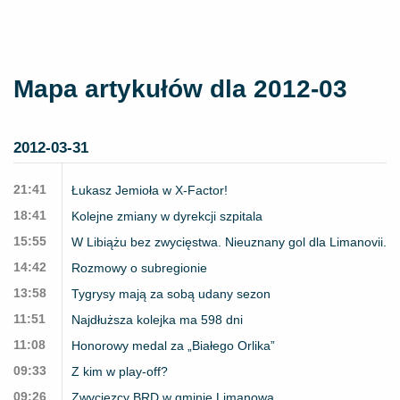
Mapa artykułów dla 2012-03
2012-03-31
21:41
Łukasz Jemioła w X-Factor!
18:41
Kolejne zmiany w dyrekcji szpitala
15:55
W Libiążu bez zwycięstwa. Nieuznany gol dla Limanovii.
14:42
Rozmowy o subregionie
13:58
Tygrysy mają za sobą udany sezon
11:51
Najdłuższa kolejka ma 598 dni
11:08
Honorowy medal za „Białego Orlika”
09:33
Z kim w play-off?
09:26
Zwycięzcy BRD w gminie Limanowa