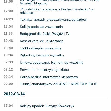
19:06
Nożnej Chłopców
„Z podwórka na stadion o Puchar Tymbarku” w
17:00
reklamie
14:23
Taktyka i zasady przeszukiwania pojazdów
13:54
Kolizja podczas zawracania
11:36
Będą grać dla Julki! Przyjdź i Ty!
10:46
Kościół katolicki, a kremacja
10:40
4500 zabiegów przez zimę
10:34
Zgłosił się świadek wypadku
07:33
Umowa podpisana. Remont do września
07:12
Powrót do macierzystego klubu
00:14
Policja będzie informować kierowców
00:00
Turniej charytatywny ZAGRAJ Z NAMI DLA JULKI
2012-03-14
17:04
Kolejny upadek Justyny Kowalczyk