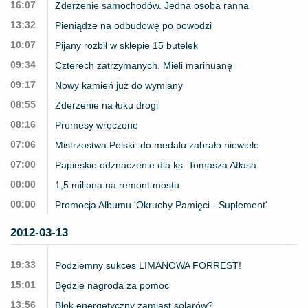
16:07
Zderzenie samochodów. Jedna osoba ranna
13:32
Pieniądze na odbudowę po powodzi
10:07
Pijany rozbił w sklepie 15 butelek
09:34
Czterech zatrzymanych. Mieli marihuanę
09:17
Nowy kamień już do wymiany
08:55
Zderzenie na łuku drogi
08:16
Promesy wręczone
07:06
Mistrzostwa Polski: do medalu zabrało niewiele
07:00
Papieskie odznaczenie dla ks. Tomasza Atłasa
00:00
1,5 miliona na remont mostu
00:00
Promocja Albumu 'Okruchy Pamięci - Suplement'
2012-03-13
19:33
Podziemny sukces LIMANOWA FORREST!
15:01
Będzie nagroda za pomoc
13:56
Blok energetyczny zamiast solarów?