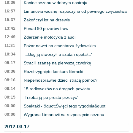
19:36
Koniec sezonu w dobrym nastroju
16:57
Limanovia wiosnę rozpoczyna od pewnego zwycięstwa
15:37
Zakończył lot na drzewie
13:42
Ponad 90 pożarów traw
12:49
Zderzenie motocykla z audi
11:31
Pożar nawet na cmentarzu żydowskim
10:34
'...Bóg ją stworzył, a szatan opętał...'
09:17
Stracili szansę na pierwszą czwórkę
08:36
Rozstrzygnięto konkurs literacki
08:16
Niepełnosprawne dzieci stracą pomoc?
08:14
15 radiowozów na drogach powiatu
00:15
'Trzeba ją po prostu przeżyć'
00:00
Spektakl - &quot;Święci tego tygodnia&quot;
00:00
Wygrana Limanovii na rozpoczęcie sezonu
2012-03-17