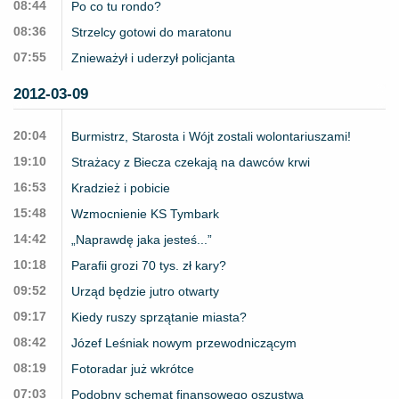
08:44
Po co tu rondo?
08:36
Strzelcy gotowi do maratonu
07:55
Znieważył i uderzył policjanta
2012-03-09
20:04
Burmistrz, Starosta i Wójt zostali wolontariuszami!
19:10
Strażacy z Biecza czekają na dawców krwi
16:53
Kradzież i pobicie
15:48
Wzmocnienie KS Tymbark
14:42
„Naprawdę jaka jesteś...”
10:18
Parafii grozi 70 tys. zł kary?
09:52
Urząd będzie jutro otwarty
09:17
Kiedy ruszy sprzątanie miasta?
08:42
Józef Leśniak nowym przewodniczącym
08:19
Fotoradar już wkrótce
07:03
Podobny schemat finansowego oszustwa