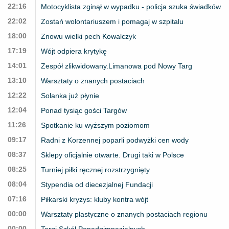
22:16
Motocyklista zginął w wypadku - policja szuka świadków
22:02
Zostań wolontariuszem i pomagaj w szpitalu
18:00
Znowu wielki pech Kowalczyk
17:19
Wójt odpiera krytykę
14:01
Zespół zlikwidowany.Limanowa pod Nowy Targ
13:10
Warsztaty o znanych postaciach
12:22
Solanka już płynie
12:04
Ponad tysiąc gości Targów
11:26
Spotkanie ku wyższym poziomom
09:17
Radni z Korzennej poparli podwyżki cen wody
08:37
Sklepy oficjalnie otwarte. Drugi taki w Polsce
08:25
Turniej piłki ręcznej rozstrzygnięty
08:04
Stypendia od diecezjalnej Fundacji
07:16
Piłkarski kryzys: kluby kontra wójt
00:00
Warsztaty plastyczne o znanych postaciach regionu
00:00
Targi Szkół Ponadgimnazjalnych