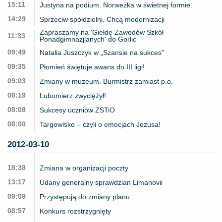
15:11
Justyna na podium. Norweżka w świetnej formie.
14:29
Sprzeciw spółdzielni. Chcą modernizacji
Zapraszamy na 'Giełdę Zawodów Szkół
11:33
Ponadgimnazjlanych' do Gorlic
09:49
Natalia Juszczyk w „Szansie na sukces”
09:35
Płomień świętuje awans do III ligi!
09:03
Zmiany w muzeum. Burmistrz zamiast p.o.
08:19
Lubomierz zwyciężył!
08:08
Sukcesy uczniów ZSTiO
08:00
Targowisko – czyli o emocjach Jezusa!
2012-03-10
18:38
Zmiana w organizacji poczty
13:17
Udany generalny sprawdzian Limanovii
09:09
Przystępują do zmiany planu
08:57
Konkurs rozstrzygnięty