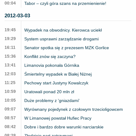
00:04
Tabor – czyli góra szans na przemienienie!
2012-03-03
19:45
Wypadek na obwodnicy. Kierowca uciekł
19:29
System usprawni zarządzanie drogami
16:11
Senator spotka się z prezesem MZK Gorlice
15:36
Konflikt znów się zaczyna?
13:41
Limanovia pokonała Górnika
12:03
Śmiertelny wypadek w Białej Niżnej
11:25
Pechowy start Justyny Kowalczyk
10:59
Uratowali ponad 20 mln zł
10:05
Duże problemy z 'gniazdami'
09:07
Wyrównany pojedynek z czołowym trzecioligowcem
08:57
W Limanowej powstał Hufiec Pracy
08:42
Dobre i bardzo dobre warunki narciarskie
08:28
Złodzieje nart zatrzymani