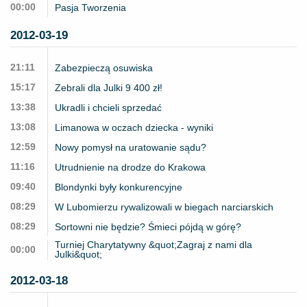
00:00
Pasja Tworzenia
2012-03-19
21:11
Zabezpieczą osuwiska
15:17
Zebrali dla Julki 9 400 zł!
13:38
Ukradli i chcieli sprzedać
13:08
Limanowa w oczach dziecka - wyniki
12:59
Nowy pomysł na uratowanie sądu?
11:16
Utrudnienie na drodze do Krakowa
09:40
Blondynki były konkurencyjne
08:29
W Lubomierzu rywalizowali w biegach narciarskich
08:29
Sortowni nie będzie? Śmieci pójdą w górę?
Turniej Charytatywny &quot;Zagraj z nami dla
00:00
Julki&quot;
2012-03-18