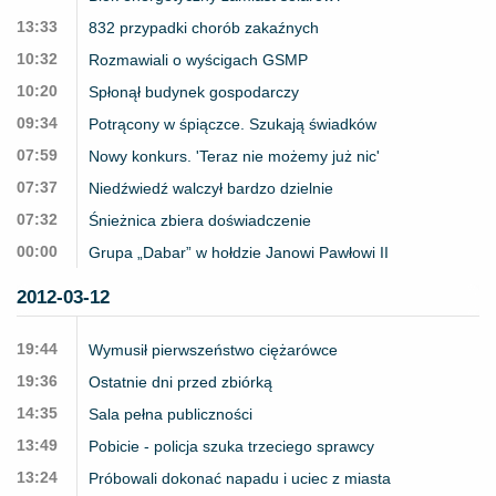
13:33
832 przypadki chorób zakaźnych
10:32
Rozmawiali o wyścigach GSMP
10:20
Spłonął budynek gospodarczy
09:34
Potrącony w śpiączce. Szukają świadków
07:59
Nowy konkurs. 'Teraz nie możemy już nic'
07:37
Niedźwiedź walczył bardzo dzielnie
07:32
Śnieżnica zbiera doświadczenie
00:00
Grupa „Dabar” w hołdzie Janowi Pawłowi II
2012-03-12
19:44
Wymusił pierwszeństwo ciężarówce
19:36
Ostatnie dni przed zbiórką
14:35
Sala pełna publiczności
13:49
Pobicie - policja szuka trzeciego sprawcy
13:24
Próbowali dokonać napadu i uciec z miasta