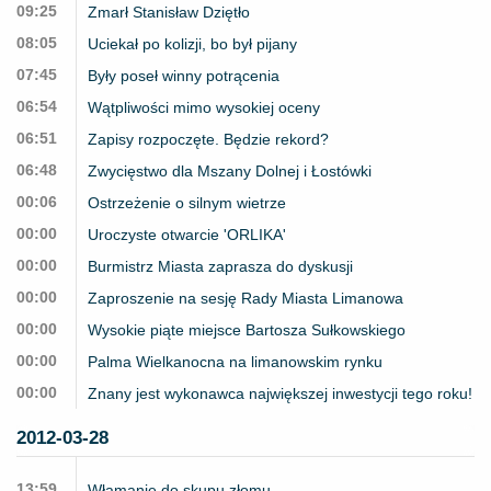
09:25
Zmarł Stanisław Dziętło
08:05
Uciekał po kolizji, bo był pijany
07:45
Były poseł winny potrącenia
06:54
Wątpliwości mimo wysokiej oceny
06:51
Zapisy rozpoczęte. Będzie rekord?
06:48
Zwycięstwo dla Mszany Dolnej i Łostówki
00:06
Ostrzeżenie o silnym wietrze
00:00
Uroczyste otwarcie 'ORLIKA'
00:00
Burmistrz Miasta zaprasza do dyskusji
00:00
Zaproszenie na sesję Rady Miasta Limanowa
00:00
Wysokie piąte miejsce Bartosza Sułkowskiego
00:00
Palma Wielkanocna na limanowskim rynku
00:00
Znany jest wykonawca największej inwestycji tego roku!
2012-03-28
13:59
Włamanie do skupu złomu