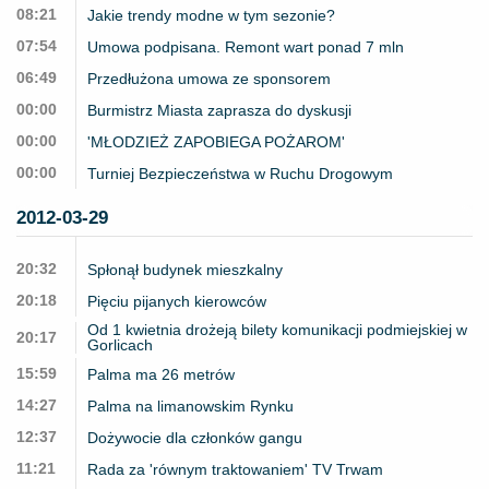
08:21
Jakie trendy modne w tym sezonie?
07:54
Umowa podpisana. Remont wart ponad 7 mln
06:49
Przedłużona umowa ze sponsorem
00:00
Burmistrz Miasta zaprasza do dyskusji
00:00
'MŁODZIEŻ ZAPOBIEGA POŻAROM'
00:00
Turniej Bezpieczeństwa w Ruchu Drogowym
2012-03-29
20:32
Spłonął budynek mieszkalny
20:18
Pięciu pijanych kierowców
Od 1 kwietnia drożeją bilety komunikacji podmiejskiej w
20:17
Gorlicach
15:59
Palma ma 26 metrów
14:27
Palma na limanowskim Rynku
12:37
Dożywocie dla członków gangu
11:21
Rada za 'równym traktowaniem' TV Trwam