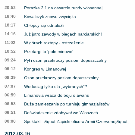
20:52
Porażka 2:1 na otwarcie rundy wiosennej
18:40
Kowalczyk znowu zwycięża
18:17
Chłopcy się odnaleźli
14:16
Już jutro zawody w biegach narciarskich!
11:02
W górach roztopy - ostrzeżenie
10:52
Przetargi to 'pole minowe'
09:24
Pył i ozon przekroczy poziom dopuszczalny
09:12
Kongres w Limanowej
08:39
Ozon przekroczy poziom dopuszczalny
07:07
Wodociąg tylko dla „wybranych”?
06:59
Limanovia wraca do boju o awans
06:53
Duże zamieszanie po turnieju gimnazjalistów
06:51
Doświadczenie zdobywał we Włoszech
00:00
Spektakl - &quot;Zapiski oficera Armii Czerwonej&quot;
2012-03-16