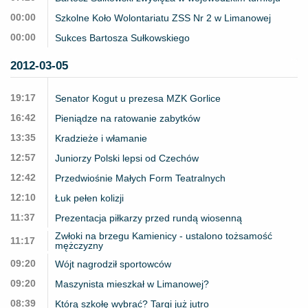
00:00
Szkolne Koło Wolontariatu ZSS Nr 2 w Limanowej
00:00
Sukces Bartosza Sułkowskiego
2012-03-05
19:17
Senator Kogut u prezesa MZK Gorlice
16:42
Pieniądze na ratowanie zabytków
13:35
Kradzieże i włamanie
12:57
Juniorzy Polski lepsi od Czechów
12:42
Przedwiośnie Małych Form Teatralnych
12:10
Łuk pełen kolizji
11:37
Prezentacja piłkarzy przed rundą wiosenną
Zwłoki na brzegu Kamienicy - ustalono tożsamość
11:17
mężczyzny
09:20
Wójt nagrodził sportowców
09:20
Maszynista mieszkał w Limanowej?
08:39
Którą szkołę wybrać? Targi już jutro