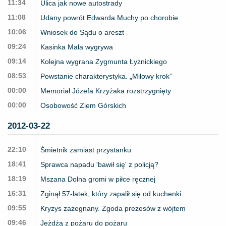
11:34
Ulica jak nowe autostrady
11:08
Udany powrót Edwarda Muchy po chorobie
10:06
Wniosek do Sądu o areszt
09:24
Kasinka Mała wygrywa
09:14
Kolejna wygrana Zygmunta Łyżnickiego
08:53
Powstanie charakterystyka. „Milowy krok”
00:00
Memoriał Józefa Krzyżaka rozstrzygnięty
00:00
Osobowość Ziem Górskich
2012-03-22
22:10
Śmietnik zamiast przystanku
18:41
Sprawca napadu 'bawił się' z policją?
18:19
Mszana Dolna gromi w piłce ręcznej
16:31
Zginął 57-latek, który zapalił się od kuchenki
09:55
Kryzys zażegnany. Zgoda prezesów z wójtem
09:46
Jeżdżą z pożaru do pożaru