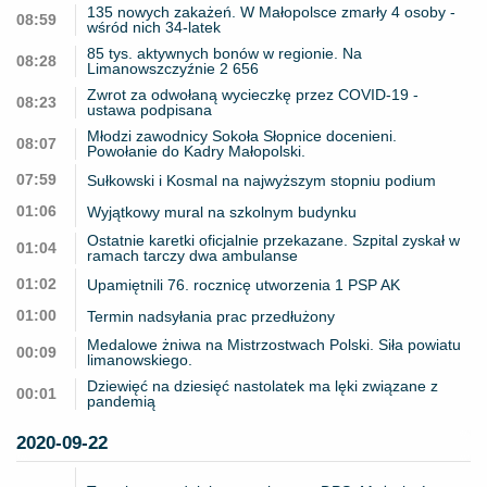
135 nowych zakażeń. W Małopolsce zmarły 4 osoby -
08:59
wśród nich 34-latek
85 tys. aktywnych bonów w regionie. Na
08:28
Limanowszczyźnie 2 656
Zwrot za odwołaną wycieczkę przez COVID-19 -
08:23
ustawa podpisana
Młodzi zawodnicy Sokoła Słopnice docenieni.
08:07
Powołanie do Kadry Małopolski.
07:59
Sułkowski i Kosmal na najwyższym stopniu podium
01:06
Wyjątkowy mural na szkolnym budynku
Ostatnie karetki oficjalnie przekazane. Szpital zyskał w
01:04
ramach tarczy dwa ambulanse
01:02
Upamiętnili 76. rocznicę utworzenia 1 PSP AK
01:00
Termin nadsyłania prac przedłużony
Medalowe żniwa na Mistrzostwach Polski. Siła powiatu
00:09
limanowskiego.
Dziewięć na dziesięć nastolatek ma lęki związane z
00:01
pandemią
2020-09-22