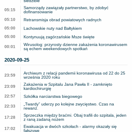
siedzibie
Samorządy zawiązały partnerstwo, by zdobyć
05:15
dofinansowanie
05:10
Retransmisja obrad powiatowych radnych
05:00
Lachowskie nuty nad Bałtykiem
05:00
Kontynuują zagórzańskie Msze święte
Wirusolog: przyrosty dzienne zakażenia koronawirusem
00:01
są echem weekendowych spotkań
2020-09-25
Archiwum z relacji pandemii koronawirusa od 22 do 25
23:59
września 2020 roku
Zakażenia w Szpitalu Jana Pawła II - zamknięto
23:09
kardiochirurgię
22:57
Szkółka narciarstwa biegowego
„Twardy” uderzy po kolejne zwycięstwo. Czas na
22:33
rewanż.
Sprzeczka między braćmi. Obaj trafili do szpitala, jeden
17:28
z raną zadaną nożem
Ewakuacja w dwóch szkołach - alarmy okazały się
17:02
fałszywe