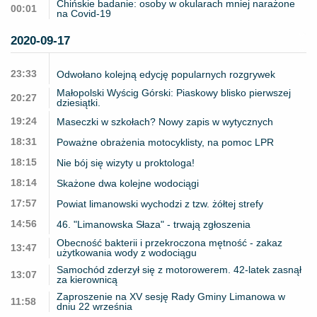
Chińskie badanie: osoby w okularach mniej narażone
00:01
na Covid-19
2020-09-17
23:33
Odwołano kolejną edycję popularnych rozgrywek
Małopolski Wyścig Górski: Piaskowy blisko pierwszej
20:27
dziesiątki.
19:24
Maseczki w szkołach? Nowy zapis w wytycznych
18:31
Poważne obrażenia motocyklisty, na pomoc LPR
18:15
Nie bój się wizyty u proktologa!
18:14
Skażone dwa kolejne wodociągi
17:57
Powiat limanowski wychodzi z tzw. żółtej strefy
14:56
46. "Limanowska Słaza" - trwają zgłoszenia
Obecność bakterii i przekroczona mętność - zakaz
13:47
użytkowania wody z wodociągu
Samochód zderzył się z motorowerem. 42-latek zasnął
13:07
za kierownicą
Zaproszenie na XV sesję Rady Gminy Limanowa w
11:58
dniu 22 września