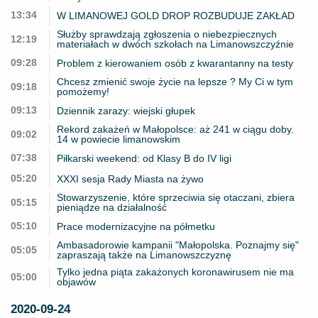
13:34
W LIMANOWEJ GOLD DROP ROZBUDUJE ZAKŁAD
Służby sprawdzają zgłoszenia o niebezpiecznych
12:19
materiałach w dwóch szkołach na Limanowszczyźnie
09:28
Problem z kierowaniem osób z kwarantanny na testy
Chcesz zmienić swoje życie na lepsze ? My Ci w tym
09:18
pomożemy!
09:13
Dziennik zarazy: wiejski głupek
Rekord zakażeń w Małopolsce: aż 241 w ciągu doby.
09:02
14 w powiecie limanowskim
07:38
Piłkarski weekend: od Klasy B do IV ligi
05:20
XXXI sesja Rady Miasta na żywo
Stowarzyszenie, które sprzeciwia się otaczani, zbiera
05:15
pieniądze na działalność
05:10
Prace modernizacyjne na półmetku
Ambasadorowie kampanii "Małopolska. Poznajmy się"
05:05
zapraszają także na Limanowszczyznę
Tylko jedna piąta zakażonych koronawirusem nie ma
05:00
objawów
2020-09-24