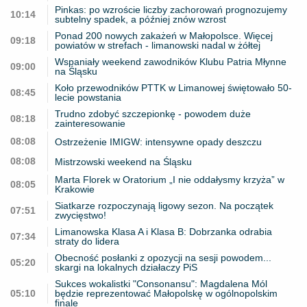
Pinkas: po wzroście liczby zachorowań prognozujemy
10:14
subtelny spadek, a później znów wzrost
Ponad 200 nowych zakażeń w Małopolsce. Więcej
09:18
powiatów w strefach - limanowski nadal w żółtej
Wspaniały weekend zawodników Klubu Patria Młynne
09:00
na Śląsku
Koło przewodników PTTK w Limanowej świętowało 50-
08:45
lecie powstania
Trudno zdobyć szczepionkę - powodem duże
08:18
zainteresowanie
08:08
Ostrzeżenie IMIGW: intensywne opady deszczu
08:08
Mistrzowski weekend na Śląsku
Marta Florek w Oratorium „I nie oddałysmy krzyża” w
08:05
Krakowie
Siatkarze rozpoczynają ligowy sezon. Na początek
07:51
zwycięstwo!
Limanowska Klasa A i Klasa B: Dobrzanka odrabia
07:34
straty do lidera
Obecność posłanki z opozycji na sesji powodem...
05:20
skargi na lokalnych działaczy PiS
Sukces wokalistki "Consonansu": Magdalena Mól
05:10
będzie reprezentować Małopolskę w ogólnopolskim
finale