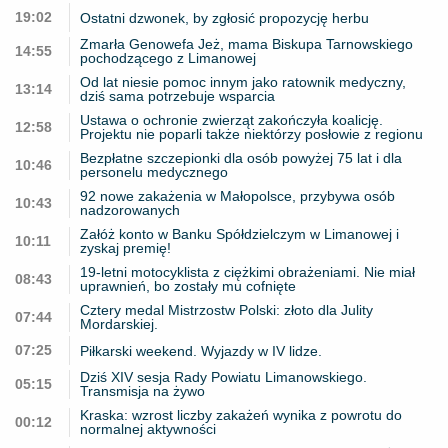
19:02
Ostatni dzwonek, by zgłosić propozycję herbu
Zmarła Genowefa Jeż, mama Biskupa Tarnowskiego
14:55
pochodzącego z Limanowej
Od lat niesie pomoc innym jako ratownik medyczny,
13:14
dziś sama potrzebuje wsparcia
Ustawa o ochronie zwierząt zakończyła koalicję.
12:58
Projektu nie poparli także niektórzy posłowie z regionu
Bezpłatne szczepionki dla osób powyżej 75 lat i dla
10:46
personelu medycznego
92 nowe zakażenia w Małopolsce, przybywa osób
10:43
nadzorowanych
Załóż konto w Banku Spółdzielczym w Limanowej i
10:11
zyskaj premię!
19-letni motocyklista z ciężkimi obrażeniami. Nie miał
08:43
uprawnień, bo zostały mu cofnięte
Cztery medal Mistrzostw Polski: złoto dla Julity
07:44
Mordarskiej.
07:25
Piłkarski weekend. Wyjazdy w IV lidze.
Dziś XIV sesja Rady Powiatu Limanowskiego.
05:15
Transmisja na żywo
Kraska: wzrost liczby zakażeń wynika z powrotu do
00:12
normalnej aktywności