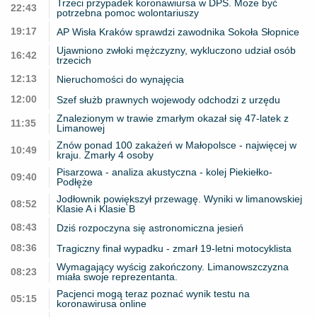
Trzeci przypadek koronawiursa w DPS. Może być
22:43
potrzebna pomoc wolontariuszy
19:17
AP Wisła Kraków sprawdzi zawodnika Sokoła Słopnice
Ujawniono zwłoki mężczyzny, wykluczono udział osób
16:42
trzecich
12:13
Nieruchomości do wynajęcia
12:00
Szef służb prawnych wojewody odchodzi z urzędu
Znalezionym w trawie zmarłym okazał się 47-latek z
11:35
Limanowej
Znów ponad 100 zakażeń w Małopolsce - najwięcej w
10:49
kraju. Zmarły 4 osoby
Pisarzowa - analiza akustyczna - kolej Piekiełko-
09:40
Podłęże
Jodłownik powiększył przewagę. Wyniki w limanowskiej
08:52
Klasie A i Klasie B
08:43
Dziś rozpoczyna się astronomiczna jesień
08:36
Tragiczny finał wypadku - zmarł 19-letni motocyklista
Wymagający wyścig zakończony. Limanowszczyzna
08:23
miała swoje reprezentanta.
Pacjenci mogą teraz poznać wynik testu na
05:15
koronawirusa online