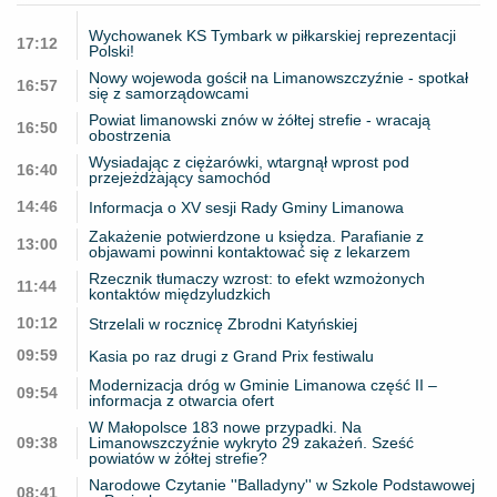
Wychowanek KS Tymbark w piłkarskiej reprezentacji
17:12
Polski!
Nowy wojewoda gościł na Limanowszczyźnie - spotkał
16:57
się z samorządowcami
Powiat limanowski znów w żółtej strefie - wracają
16:50
obostrzenia
Wysiadając z ciężarówki, wtargnął wprost pod
16:40
przejeżdżający samochód
14:46
Informacja o XV sesji Rady Gminy Limanowa
Zakażenie potwierdzone u księdza. Parafianie z
13:00
objawami powinni kontaktować się z lekarzem
Rzecznik tłumaczy wzrost: to efekt wzmożonych
11:44
kontaktów międzyludzkich
10:12
Strzelali w rocznicę Zbrodni Katyńskiej
09:59
Kasia po raz drugi z Grand Prix festiwalu
Modernizacja dróg w Gminie Limanowa część II –
09:54
informacja z otwarcia ofert
W Małopolsce 183 nowe przypadki. Na
09:38
Limanowszczyźnie wykryto 29 zakażeń. Sześć
powiatów w żółtej strefie?
Narodowe Czytanie ''Balladyny'' w Szkole Podstawowej
08:41