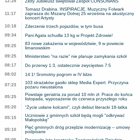
12:28
Złoty Jubileusz świętował Zespół CONSONANS
Tomasz Drabina. INSPIRACJE. Muzyczny Folwark
11:17
zaprasza do Mszany Dolnej 25 września na akustyczny
koncert Artysty
10:18
Zderzenie trzech pojazdów, w tym busa
09:34
Pani Agata schudła 13 kg w Projekt Zdrowie!
83 nowe zakażenia w województwie, 9 w powiecie
09:25
limanowskim
09:25
Ministerstwo "na razie" nie planuje zamykania szkół
08:17
Do przerwy 1:3, ostatecznie zwycięstwo 7:5
08:02
14:1! Sromotny pogrom w IV lidze.
103 strażaków gasiło sklep Media Expert. Przyczyna
07:23
pożaru nieustalona
Powstaje geriatria za ponad 10 mln zł. Prace do końca
05:25
listopada, wyposażenie do czerwca przyszłego roku
05:20
"Życie usłane kolcami", czyli debiut literacki 18-latka
Uczniowie z gminnych szkół będą mogli "odkrywać
05:15
Małopolskę"
Pięć gminnych dróg przejdzie modernizację – umowy
05:10
podpisane
05:05
Pracowite lato kreatorów Zagórzańskich Dziedzin