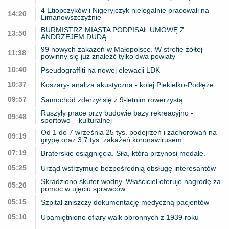
4 Etiopczyków i Nigeryjczyk nielegalnie pracowali na
14:20
Limanowszczyźnie
BURMISTRZ MIASTA PODPISAŁ UMOWĘ Z
13:50
ANDRZEJEM DUDĄ
99 nowych zakażeń w Małopolsce. W strefie żółtej
11:38
powinny się już znaleźć tylko dwa powiaty
10:40
Pseudograffiti na nowej elewacji LDK
10:37
Koszary- analiza akustyczna - kolej Piekiełko-Podłęże
09:57
Samochód zderzył się z 9-letnim rowerzystą
Ruszyły prace przy budowie bazy rekreacyjno -
09:48
sportowo – kulturalnej
Od 1 do 7 września 25 tys. podejrzeń i zachorowań na
09:19
grypę oraz 3,7 tys. zakażeń koronawirusem
07:19
Braterskie osiągnięcia. Siła, która przynosi medale.
05:25
Urząd wstrzymuje bezpośrednią obsługę interesantów
Skradziono skuter wodny. Właściciel oferuje nagrodę za
05:20
pomoc w ujęciu sprawców
05:15
Szpital zniszczy dokumentację medyczną pacjentów
05:10
Upamiętniono ofiary walk obronnych z 1939 roku