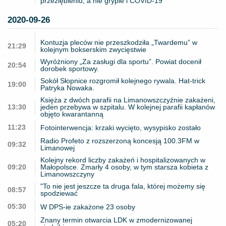
przeziębieniu, a nie grypie i COVID-19
2020-09-26
Kontuzja pleców nie przeszkodziła „Twardemu” w
21:29
kolejnym bokserskim zwycięstwie
Wyróżniony „Za zasługi dla sportu”. Powiat docenił
20:54
dorobek sportowy.
Sokół Słopnice rozgromił kolejnego rywala. Hat-trick
19:00
Patryka Nowaka.
Księża z dwóch parafii na Limanowszczyźnie zakażeni,
13:30
jeden przebywa w szpitalu. W kolejnej parafii kapłanów
objęto kwarantanną
11:23
Fotointerwencja: krzaki wycięto, wysypisko zostało
Radio Profeto z rozszerzoną koncesją 100.3FM w
09:32
Limanowej
Kolejny rekord liczby zakażeń i hospitalizowanych w
09:20
Małopolsce. Zmarły 4 osoby, w tym starsza kobieta z
Limanowszczyny
"To nie jest jeszcze ta druga fala, której możemy się
08:57
spodziewać
05:30
W DPS-ie zakażone 23 osoby
Znany termin otwarcia LDK w zmodernizowanej
05:20