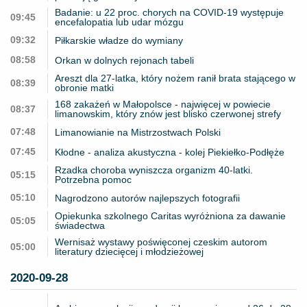
Badanie: u 22 proc. chorych na COVID-19 występuje
09:45
encefalopatia lub udar mózgu
09:32
Piłkarskie władze do wymiany
08:58
Orkan w dolnych rejonach tabeli
Areszt dla 27-latka, który nożem ranił brata stającego w
08:39
obronie matki
168 zakażeń w Małopolsce - najwięcej w powiecie
08:37
limanowskim, który znów jest blisko czerwonej strefy
07:48
Limanowianie na Mistrzostwach Polski
07:45
Kłodne - analiza akustyczna - kolej Piekiełko-Podłęże
Rzadka choroba wyniszcza organizm 40-latki.
05:15
Potrzebna pomoc
05:10
Nagrodzono autorów najlepszych fotografii
Opiekunka szkolnego Caritas wyróżniona za dawanie
05:05
świadectwa
Wernisaż wystawy poświęconej czeskim autorom
05:00
literatury dziecięcej i młodzieżowej
2020-09-28