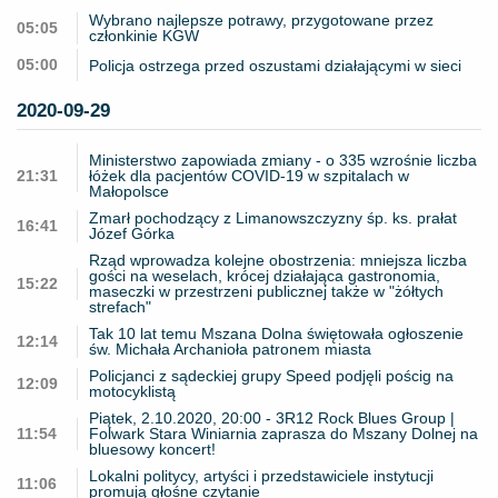
Wybrano najlepsze potrawy, przygotowane przez
05:05
członkinie KGW
05:00
Policja ostrzega przed oszustami działającymi w sieci
2020-09-29
Ministerstwo zapowiada zmiany - o 335 wzrośnie liczba
21:31
łóżek dla pacjentów COVID-19 w szpitalach w
Małopolsce
Zmarł pochodzący z Limanowszczyzny śp. ks. prałat
16:41
Józef Górka
Rząd wprowadza kolejne obostrzenia: mniejsza liczba
gości na weselach, krócej działająca gastronomia,
15:22
maseczki w przestrzeni publicznej także w "żółtych
strefach"
Tak 10 lat temu Mszana Dolna świętowała ogłoszenie
12:14
św. Michała Archanioła patronem miasta
Policjanci z sądeckiej grupy Speed podjęli pościg na
12:09
motocyklistą
Piątek, 2.10.2020, 20:00 - 3R12 Rock Blues Group |
11:54
Folwark Stara Winiarnia zaprasza do Mszany Dolnej na
bluesowy koncert!
Lokalni politycy, artyści i przedstawiciele instytucji
11:06
promują głośne czytanie