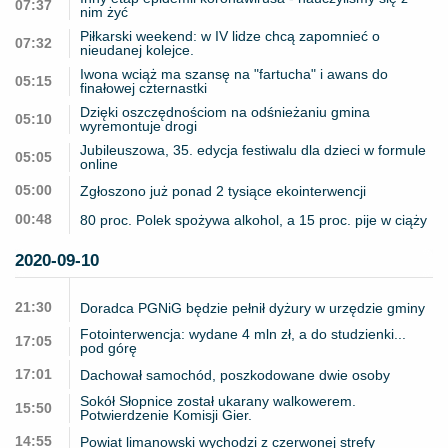
07:37
nim żyć
Piłkarski weekend: w IV lidze chcą zapomnieć o
07:32
nieudanej kolejce.
Iwona wciąż ma szansę na "fartucha" i awans do
05:15
finałowej czternastki
Dzięki oszczędnościom na odśnieżaniu gmina
05:10
wyremontuje drogi
Jubileuszowa, 35. edycja festiwalu dla dzieci w formule
05:05
online
05:00
Zgłoszono już ponad 2 tysiące ekointerwencji
00:48
80 proc. Polek spożywa alkohol, a 15 proc. pije w ciąży
2020-09-10
21:30
Doradca PGNiG będzie pełnił dyżury w urzędzie gminy
Fotointerwencja: wydane 4 mln zł, a do studzienki...
17:05
pod górę
17:01
Dachował samochód, poszkodowane dwie osoby
Sokół Słopnice został ukarany walkowerem.
15:50
Potwierdzenie Komisji Gier.
14:55
Powiat limanowski wychodzi z czerwonej strefy