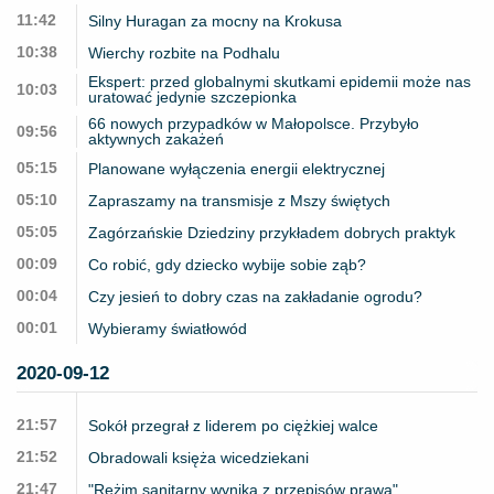
11:42
Silny Huragan za mocny na Krokusa
10:38
Wierchy rozbite na Podhalu
Ekspert: przed globalnymi skutkami epidemii może nas
10:03
uratować jedynie szczepionka
66 nowych przypadków w Małopolsce. Przybyło
09:56
aktywnych zakażeń
05:15
Planowane wyłączenia energii elektrycznej
05:10
Zapraszamy na transmisje z Mszy świętych
05:05
Zagórzańskie Dziedziny przykładem dobrych praktyk
00:09
Co robić, gdy dziecko wybije sobie ząb?
00:04
Czy jesień to dobry czas na zakładanie ogrodu?
00:01
Wybieramy światłowód
2020-09-12
21:57
Sokół przegrał z liderem po ciężkiej walce
21:52
Obradowali księża wicedziekani
21:47
"Reżim sanitarny wynika z przepisów prawa"