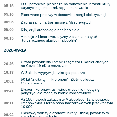
LOT pozyskała pieniądze na odnowienie infrastruktury
05:15
turystycznej i modernizację oznakowania
05:10
Planowane przerwy w dostawie energii elektrycznej
05:05
Zapraszamy na transmisje z Mszy świętych
05:00
Klio, czyli archeologia nagiego ciała
Atrakcja z Limanowszczyzny z szansą na tytuł
00:15
"turystycznego skarbu małopolski"
2020-09-19
Utrata powonienia i smaku częstsza u kobiet chorych
20:46
na Covid-19 niż u mężczyzn
18:17
W Zalesiu wygrywają tylko gospodarze
50 lat "z gitarą i mikrofonem". Złoty jubileusz
16:01
Consonansu
Ekspert: koronawirus i wirus grypy nie mogą się
09:41
połączyć, ale mogą to zrobić koronawirusy
Aż 150 nowych zakażeń w Małopolsce, 12 w powiecie
09:11
limanowskim. Liczba osób nadzorowanych przekroczyła
10 000
Piaskowy walczy o czołowe lokaty. Dzisiaj powalczy w
09:02
swoich rodzinnych stronach.