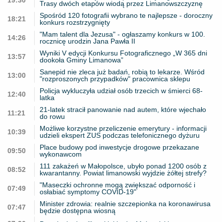
Trasy dwóch etapów wiodą przez Limanowszczyznę
Spośród 120 fotografii wybrano te najlepsze - doroczny
18:21
konkurs rozstrzygnięty
"Mam talent dla Jezusa" - ogłaszamy konkurs w 100.
14:26
rocznicę urodzin Jana Pawła II
Wyniki V edycji Konkursu Fotograficznego „W 365 dni
13:57
dookoła Gminy Limanowa”
Sanepid nie zleca już badań, robią to lekarze. Wśród
13:00
"rozproszonych przypadków" pracownica sklepu
Policja wykluczyła udział osób trzecich w śmierci 68-
12:40
latka
21-latek stracił panowanie nad autem, które wjechało
11:21
do rowu
Możliwe korzystne przeliczenie emerytury - informacji
10:39
udzieli ekspert ZUS podczas telefonicznego dyżuru
Place budowy pod inwestycje drogowe przekazane
09:50
wykonawcom
111 zakażeń w Małopolsce, ubyło ponad 1200 osób z
08:52
kwarantanny. Powiat limanowski wyjdzie żółtej strefy?
"Maseczki ochronne mogą zwiększać odporność i
07:49
osłabiać symptomy COVID-19"
Minister zdrowia: realnie szczepionka na koronawirusa
07:47
będzie dostępna wiosną