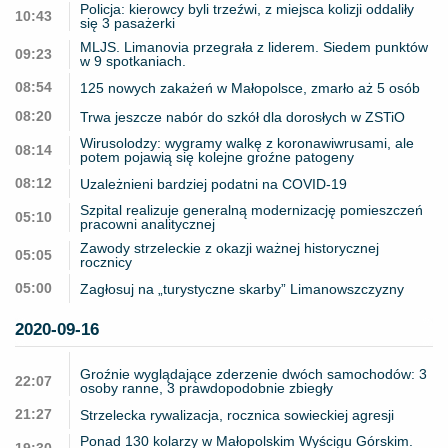
Policja: kierowcy byli trzeźwi, z miejsca kolizji oddaliły
10:43
się 3 pasażerki
MLJS. Limanovia przegrała z liderem. Siedem punktów
09:23
w 9 spotkaniach.
08:54
125 nowych zakażeń w Małopolsce, zmarło aż 5 osób
08:20
Trwa jeszcze nabór do szkół dla dorosłych w ZSTiO
Wirusolodzy: wygramy walkę z koronawiwrusami, ale
08:14
potem pojawią się kolejne groźne patogeny
08:12
Uzależnieni bardziej podatni na COVID-19
Szpital realizuje generalną modernizację pomieszczeń
05:10
pracowni analitycznej
Zawody strzeleckie z okazji ważnej historycznej
05:05
rocznicy
05:00
Zagłosuj na „turystyczne skarby” Limanowszczyzny
2020-09-16
Groźnie wyglądające zderzenie dwóch samochodów: 3
22:07
osoby ranne, 3 prawdopodobnie zbiegły
21:27
Strzelecka rywalizacja, rocznica sowieckiej agresji
Ponad 130 kolarzy w Małopolskim Wyścigu Górskim.
19:30