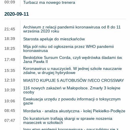
00:09
Turbacz ma nowego trenera
2020-09-11
Archiwum z relacji pandemii koronawirusa od 8 do 11
21:45
września 2020 roku
18:39
Starosta apeluje do mieszkańców
Mija pół roku od ogłoszenia przez WHO pandemii
18:25
koronawirusa
Beskidzkie Sursum Corda, czyli wędrówka śladami św.
17:49
Jana Pawła II
Koronawirus u nauczycieli. W jednej szkole nauczanie
15:35
zdalne, w drugiej hybrydowe
12:10
MIASTO KUPUJE 5 AUTOBUSÓW IVECO CROSSWAY
116 nowych zakażeń w Małopolsce. Zmarły 3 kolejne
10:39
osoby
Ewakuacja urzędu z powodu informacji o toksycznym
10:06
gazie
08:45
Mordarka - analiza akustyczna - kolej Piekiełko-Podłęże
Do kuratorium trafiają skargi w sprawie noszenia
07:47
maseczek w szkołach
Inny etap epidemii koronawirusa - nauczyliśmy się z