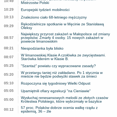
10:49
Mistrzostw Polski
10:29
Europejski tydzień mobilności
10:13
Znaleziono ciało 68-letniego mężczyzny
Rękodzielnicze spotkanie w Męcinie ze Stanisławą
09:29
Oleksy
Największy przyrost zakażeń w Małopolsce od zmiany
08:57
przepisów. Zmarły 4 osoby. 15 nowych zakażeń w
powiecie limanowskim
08:21
Niespodzianka była blisko
W limanowskiej Klasie A czołówka ze zwycięstwami.
08:07
Starówka liderem w Klasie B.
05:25
"Szantaż" powiatu czy wypracowane zasady?
W przetargu taniej niż zakładano. Po 1 stycznia w
05:20
mieście nie będzie podwyżki stawek za śmieci
05:10
Rozpoczyna się tygodniowy Wielki Odpust
05:05
Upamiętnili ofiary egzekucji "na Cieniawie"
Wysłuchaj renesansowych melodii ze złotych czasów
05:00
Królestwa Polskiego, które wybrzmiały w bazylice
57 proc. Polaków dobrze ocenia walkę rządu z
00:12
epidemią, 36 – źle