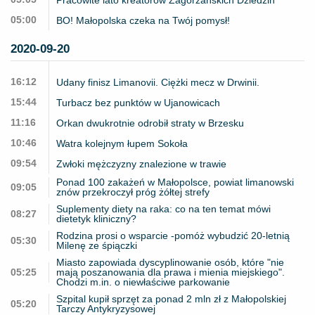
05:00
BO! Małopolska czeka na Twój pomysł!
2020-09-20
16:12
Udany finisz Limanovii. Ciężki mecz w Drwinii.
15:44
Turbacz bez punktów w Ujanowicach
11:16
Orkan dwukrotnie odrobił straty w Brzesku
10:46
Watra kolejnym łupem Sokoła
09:54
Zwłoki mężczyzny znalezione w trawie
Ponad 100 zakażeń w Małopolsce, powiat limanowski
09:05
znów przekroczył próg żółtej strefy
Suplementy diety na raka: co na ten temat mówi
08:27
dietetyk kliniczny?
Rodzina prosi o wsparcie -pomóż wybudzić 20-letnią
05:30
Milenę ze śpiączki
Miasto zapowiada dyscyplinowanie osób, które "nie
05:25
mają poszanowania dla prawa i mienia miejskiego".
Chodzi m.in. o niewłaściwe parkowanie
Szpital kupił sprzęt za ponad 2 mln zł z Małopolskiej
05:20
Tarczy Antykryzysowej