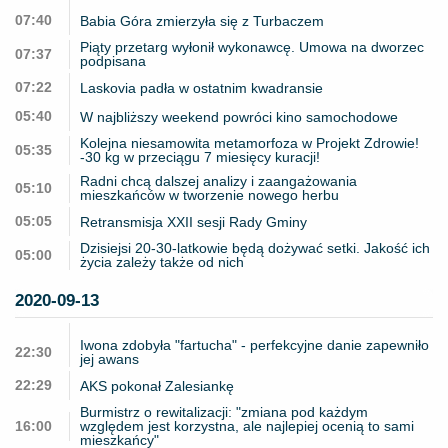
07:40
Babia Góra zmierzyła się z Turbaczem
Piąty przetarg wyłonił wykonawcę. Umowa na dworzec
07:37
podpisana
07:22
Laskovia padła w ostatnim kwadransie
05:40
W najbliższy weekend powróci kino samochodowe
Kolejna niesamowita metamorfoza w Projekt Zdrowie!
05:35
-30 kg w przeciągu 7 miesięcy kuracji!
Radni chcą dalszej analizy i zaangażowania
05:10
mieszkańców w tworzenie nowego herbu
05:05
Retransmisja XXII sesji Rady Gminy
Dzisiejsi 20-30-latkowie będą dożywać setki. Jakość ich
05:00
życia zależy także od nich
2020-09-13
Iwona zdobyła "fartucha" - perfekcyjne danie zapewniło
22:30
jej awans
22:29
AKS pokonał Zalesiankę
Burmistrz o rewitalizacji: "zmiana pod każdym
16:00
względem jest korzystna, ale najlepiej ocenią to sami
mieszkańcy"