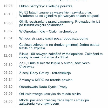
19:08
Orkan Szczyrzyc z kolejną porażką
Po 81 latach znane są wszystkie nazwiska ofiar.
18:10
Wiadomo za co zginęli w pierwszych dniach okupacji
Glinik rozstrzelany przez Limanovię. Prowadzenie już
18:06
po kilkudziesięciu sekundach.
16:02
W Ogrodach Klio – Ciało i archeologia
13:51
W nocy strażacy gasili pożar poddasza domu
Czołowe zderzenie na drodze gminnej. Jedna osoba
13:46
trafiła do szpitala
Blisko 100 nowych zakażeń w Małopolsce. Zakażeni to
11:09
osoby w wieku od roku do 88 lat
Za 5,1 mln zł miasto kupiło 5 autobusów Iveco
05:30
Crossway
05:20
Z sesji Rady Gminy - retransmisja
05:14
Zmiany w KSRG na terenie powiatu
05:10
Obradowała Rada Rynku Pracy
05:05
Od kwiatowego koszyka do miodu słoika
Młodsi pacjenci częściej tracą węch i smak po
05:00
zakażeniu koronawirusem