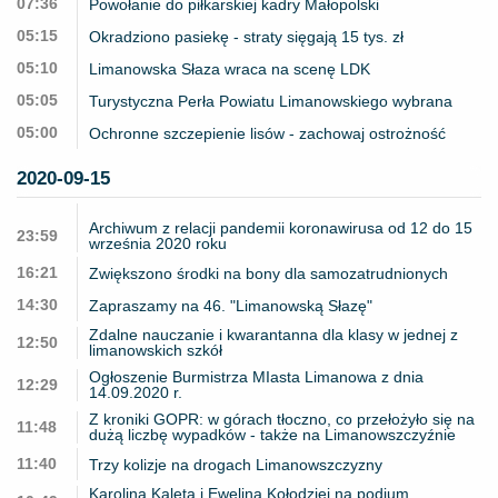
07:36
Powołanie do piłkarskiej kadry Małopolski
05:15
Okradziono pasiekę - straty sięgają 15 tys. zł
05:10
Limanowska Słaza wraca na scenę LDK
05:05
Turystyczna Perła Powiatu Limanowskiego wybrana
05:00
Ochronne szczepienie lisów - zachowaj ostrożność
2020-09-15
Archiwum z relacji pandemii koronawirusa od 12 do 15
23:59
września 2020 roku
16:21
Zwiększono środki na bony dla samozatrudnionych
14:30
Zapraszamy na 46. "Limanowską Słazę"
Zdalne nauczanie i kwarantanna dla klasy w jednej z
12:50
limanowskich szkół
Ogłoszenie Burmistrza MIasta Limanowa z dnia
12:29
14.09.2020 r.
Z kroniki GOPR: w górach tłoczno, co przełożyło się na
11:48
dużą liczbę wypadków - także na Limanowszczyźnie
11:40
Trzy kolizje na drogach Limanowszczyzny
Karolina Kaleta i Ewelina Kołodziej na podium