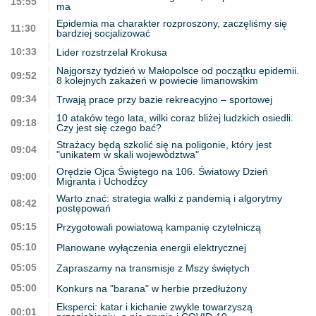
15:55
ma
Epidemia ma charakter rozproszony, zaczęliśmy się
11:30
bardziej socjalizować
10:33
Lider rozstrzelał Krokusa
Najgorszy tydzień w Małopolsce od początku epidemii.
09:52
8 kolejnych zakażeń w powiecie limanowskim
09:34
Trwają prace przy bazie rekreacyjno – sportowej
10 ataków tego lata, wilki coraz bliżej ludzkich osiedli.
09:18
Czy jest się czego bać?
Strażacy będą szkolić się na poligonie, który jest
09:04
"unikatem w skali województwa"
Orędzie Ojca Świętego na 106. Światowy Dzień
09:00
Migranta i Uchodźcy
Warto znać: strategia walki z pandemią i algorytmy
08:42
postępowań
05:15
Przygotowali powiatową kampanię czytelniczą
05:10
Planowane wyłączenia energii elektrycznej
05:05
Zapraszamy na transmisje z Mszy świętych
05:00
Konkurs na "barana" w herbie przedłużony
Eksperci: katar i kichanie zwykle towarzyszą
00:01