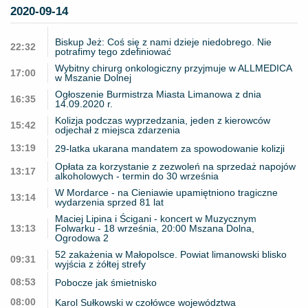
2020-09-14
Biskup Jeż: Coś się z nami dzieje niedobrego. Nie
22:32
potrafimy tego zdefiniować
Wybitny chirurg onkologiczny przyjmuje w ALLMEDICA
17:00
w Mszanie Dolnej
Ogłoszenie Burmistrza Miasta Limanowa z dnia
16:35
14.09.2020 r.
Kolizja podczas wyprzedzania, jeden z kierowców
15:42
odjechał z miejsca zdarzenia
13:19
29-latka ukarana mandatem za spowodowanie kolizji
Opłata za korzystanie z zezwoleń na sprzedaż napojów
13:17
alkoholowych - termin do 30 września
W Mordarce - na Cieniawie upamiętniono tragiczne
13:14
wydarzenia sprzed 81 lat
Maciej Lipina i Ścigani - koncert w Muzycznym
13:13
Folwarku - 18 września, 20:00 Mszana Dolna,
Ogrodowa 2
52 zakażenia w Małopolsce. Powiat limanowski blisko
09:31
wyjścia z żółtej strefy
08:53
Pobocze jak śmietnisko
08:00
Karol Sułkowski w czołówce województwa