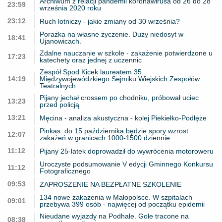
Archiwum z relacji pandemii koronawirusa od 26 do 28
23:59
września 2020 roku
23:12
Ruch lotniczy - jakie zmiany od 30 września?
Porażka na własne życzenie. Duży niedosyt w
18:41
Ujanowicach.
Zdalne nauczanie w szkole - zakażenie potwierdzone u
17:23
katechety oraz jednej z uczennic
Zespół Spod Kicek laureatem 35.
14:19
Międzywojewódzkiego Sejmiku Wiejskich Zespołów
Teatralnych
Pijany jechał crossem po chodniku, próbował uciec
13:23
przed policją
13:21
Męcina - analiza akustyczna - kolej Piekiełko-Podłęże
Pinkas: do 15 października będzie spory wzrost
12:07
zakażeń w granicach 1000-1500 dziennie
11:12
Pijany 25-latek doprowadził do wywrócenia motoroweru
Uroczyste podsumowanie V edycji Gminnego Konkursu
11:12
Fotograficznego
09:53
ZAPROSZENIE NA BEZPŁATNE SZKOLENIE
134 nowe zakażenia w Małopolsce. W szpitalach
09:01
przebywa 399 osób - najwięcej od początku epidemii
Nieudane wyjazdy na Podhale. Gole tracone na
08:38