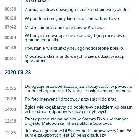
w Pasierbcu
08:30
Zadbaj o zdrowie swojego dziecka od pierwszych dni!
08:20
W pandemii omijamy kina oraz centra handlowe
07:42
MLJS: Limnovia bez punktów w Krakowie
W budynku dawnej szkoły siedzibę będą miały dwie
00:54
gminne jednostki
00:45
Powstanie wielofunkcyjne, ogólnodostępne boisko
Młodzież z klas mundurowych wzięła udział w akcji
00:41
sprzątania
2020-09-23
Delegacje przewodniczącej za uroczystości w powiecie
15:35
- radni chcą kontroli. Dyskusja z oskarżeniami na sesji
15:28
Po fotointerwencji drogowcy przystąpili do prac
Zgłoś wielkogabaryty do odbioru-w październiku ostatni
14:03
w br. odbiór odpadów wielkogabarytowych
Ruszy przebudowa boiska w Starym Rybiu w ramach
12:30
projektu Małopolska Infrastruktura Sportowa
Już dwa ogniska w DPS-ach na Limanowszczyźnie. W
11:26
sumie zakażonych jest 10 pensjonariuszy