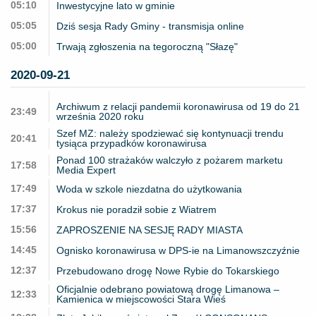
05:10
Inwestycyjne lato w gminie
05:05
Dziś sesja Rady Gminy - transmisja online
05:00
Trwają zgłoszenia na tegoroczną "Słazę"
2020-09-21
Archiwum z relacji pandemii koronawirusa od 19 do 21
23:49
września 2020 roku
Szef MZ: należy spodziewać się kontynuacji trendu
20:41
tysiąca przypadków koronawirusa
Ponad 100 strażaków walczyło z pożarem marketu
17:58
Media Expert
17:49
Woda w szkole niezdatna do użytkowania
17:37
Krokus nie poradził sobie z Wiatrem
15:56
ZAPROSZENIE NA SESJĘ RADY MIASTA
14:45
Ognisko koronawirusa w DPS-ie na Limanowszczyźnie
12:37
Przebudowano drogę Nowe Rybie do Tokarskiego
Oficjalnie odebrano powiatową drogę Limanowa –
12:33
Kamienica w miejscowości Stara Wieś