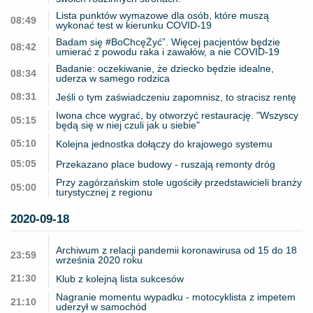
Lista punktów wymazowe dla osób, które muszą
08:49
wykonać test w kierunku COVID-19
Badam się #BoChcęŻyć”. Więcej pacjentów będzie
08:42
umierać z powodu raka i zawałów, a nie COVID-19
Badanie: oczekiwanie, że dziecko będzie idealne,
08:34
uderza w samego rodzica
08:31
Jeśli o tym zaświadczeniu zapomnisz, to stracisz rentę
Iwona chce wygrać, by otworzyć restaurację. "Wszyscy
05:15
będą się w niej czuli jak u siebie"
05:10
Kolejna jednostka dołączy do krajowego systemu
05:05
Przekazano place budowy - ruszają remonty dróg
Przy zagórzańskim stole ugościły przedstawicieli branży
05:00
turystycznej z regionu
2020-09-18
Archiwum z relacji pandemii koronawirusa od 15 do 18
23:59
września 2020 roku
21:30
Klub z kolejną lista sukcesów
Nagranie momentu wypadku - motocyklista z impetem
21:10
uderzył w samochód