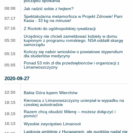
początku spotkania.
08:08
Jak radzić sobie z hejtem?
Spektakularna metamorfoza w Projekt Zdrowie! Pani
07:17
Kasia - 33 kg na minusie!
07:16
Z Roztoki do ogólnopolskiej rywalizacji
Urzędnicy nie chcieli zameldować kobiety w domu
05:30
kupionym z programu romskiego. NSA oddalił skargę
samorządu
Kończy się nabór wniosków o powiatowe stypendium
05:15
dla studentów medycyny
Ponad 53 mln zł dla przedsiębiorców i organizacji z
05:05
Limanwoszczyzny
2020-09-27
22:50
Babia Góra łupem Wierchów
Kierowca z Limanowszczyzny ucierpiał w wypadku na
18:15
czeskiej autostradzie
Razem chcą obudzić Milenę – możesz dołączyć i
18:15
pomóc!
16:13
Wysokie zwycięstwo Limanovii
Laskovia ambitnie z Huraganem, ale punktów nadal nie