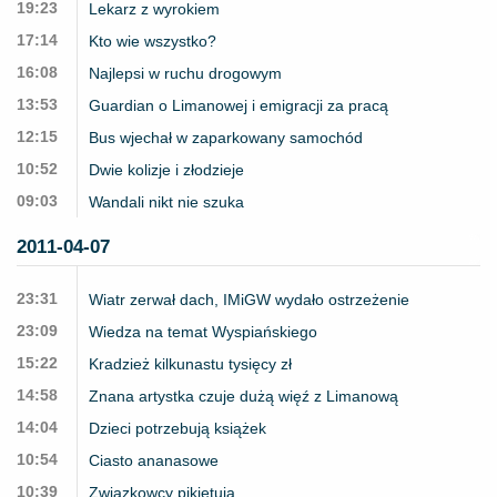
19:23
Lekarz z wyrokiem
17:14
Kto wie wszystko?
16:08
Najlepsi w ruchu drogowym
13:53
Guardian o Limanowej i emigracji za pracą
12:15
Bus wjechał w zaparkowany samochód
10:52
Dwie kolizje i złodzieje
09:03
Wandali nikt nie szuka
2011-04-07
23:31
Wiatr zerwał dach, IMiGW wydało ostrzeżenie
23:09
Wiedza na temat Wyspiańskiego
15:22
Kradzież kilkunastu tysięcy zł
14:58
Znana artystka czuje dużą więź z Limanową
14:04
Dzieci potrzebują książek
10:54
Ciasto ananasowe
10:39
Związkowcy pikietują