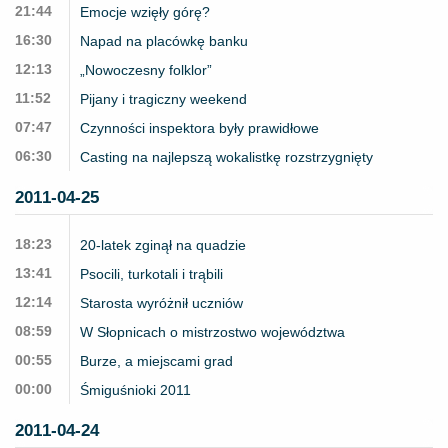
21:44
Emocje wzięły górę?
16:30
Napad na placówkę banku
12:13
„Nowoczesny folklor”
11:52
Pijany i tragiczny weekend
07:47
Czynności inspektora były prawidłowe
06:30
Casting na najlepszą wokalistkę rozstrzygnięty
2011-04-25
18:23
20-latek zginął na quadzie
13:41
Psocili, turkotali i trąbili
12:14
Starosta wyróżnił uczniów
08:59
W Słopnicach o mistrzostwo województwa
00:55
Burze, a miejscami grad
00:00
Śmiguśnioki 2011
2011-04-24