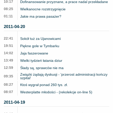
10:17
Dofinansowanie przyznane, a prace nadal przekładane
08:25
Wielkanocne rozstrzygnięcie
01:11
Jakie ma prawa pasażer?
2011-04-20
22:41
Sokół tuż za Ujanowicami
19:51
Piękne gole w Tymbarku
14:02
Jaja faszerowane
13:49
Wielki tydzień łatania dziur
12:59
Ślady są, sprawców nie ma
Związki żądają dyskusji - 'przerost administracji kończy
09:35
szpital'
08:27
Ktoś wygrał ponad 260 tys. zł.
08:07
Westerplatte młodości - (rekolekcje on-line 5)
2011-04-19