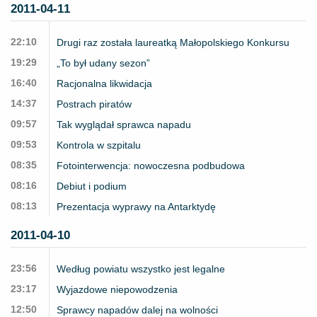
2011-04-11
22:10
Drugi raz została laureatką Małopolskiego Konkursu
19:29
„To był udany sezon”
16:40
Racjonalna likwidacja
14:37
Postrach piratów
09:57
Tak wyglądał sprawca napadu
09:53
Kontrola w szpitalu
08:35
Fotointerwencja: nowoczesna podbudowa
08:16
Debiut i podium
08:13
Prezentacja wyprawy na Antarktydę
2011-04-10
23:56
Według powiatu wszystko jest legalne
23:17
Wyjazdowe niepowodzenia
12:50
Sprawcy napadów dalej na wolności