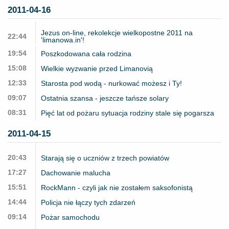
2011-04-16
Jezus on-line, rekolekcje wielkopostne 2011 na
22:44
'limanowa.in'!
19:54
Poszkodowana cała rodzina
15:08
Wielkie wyzwanie przed Limanovią
12:33
Starosta pod wodą - nurkować możesz i Ty!
09:07
Ostatnia szansa - jeszcze tańsze solary
08:31
Pięć lat od pożaru sytuacja rodziny stale się pogarsza
2011-04-15
20:43
Starają się o uczniów z trzech powiatów
17:27
Dachowanie malucha
15:51
RockMann - czyli jak nie zostałem saksofonistą
14:44
Policja nie łączy tych zdarzeń
09:14
Pożar samochodu