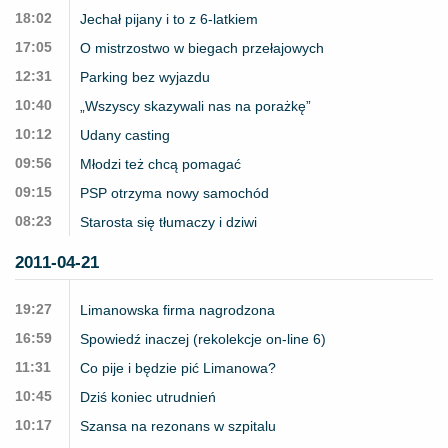
18:02
Jechał pijany i to z 6-latkiem
17:05
O mistrzostwo w biegach przełajowych
12:31
Parking bez wyjazdu
10:40
„Wszyscy skazywali nas na porażkę”
10:12
Udany casting
09:56
Młodzi też chcą pomagać
09:15
PSP otrzyma nowy samochód
08:23
Starosta się tłumaczy i dziwi
2011-04-21
19:27
Limanowska firma nagrodzona
16:59
Spowiedź inaczej (rekolekcje on-line 6)
11:31
Co pije i będzie pić Limanowa?
10:45
Dziś koniec utrudnień
10:17
Szansa na rezonans w szpitalu