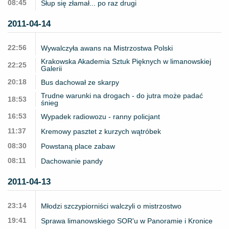
08:45
Słup się złamał... po raz drugi
2011-04-14
22:56
Wywalczyła awans na Mistrzostwa Polski
Krakowska Akademia Sztuk Pięknych w limanowskiej
22:25
Galerii
20:18
Bus dachował ze skarpy
Trudne warunki na drogach - do jutra może padać
18:53
śnieg
16:53
Wypadek radiowozu - ranny policjant
11:37
Kremowy pasztet z kurzych wątróbek
08:30
Powstaną place zabaw
08:11
Dachowanie pandy
2011-04-13
23:14
Młodzi szczypiorniści walczyli o mistrzostwo
19:41
Sprawa limanowskiego SOR'u w Panoramie i Kronice