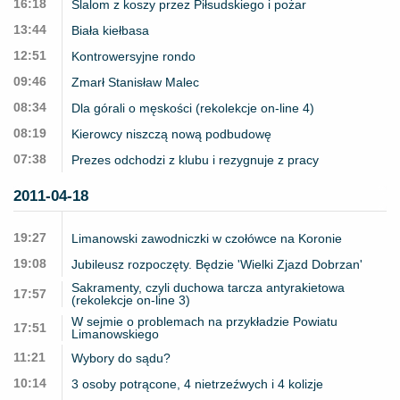
16:18
Slalom z koszy przez Piłsudskiego i pożar
13:44
Biała kiełbasa
12:51
Kontrowersyjne rondo
09:46
Zmarł Stanisław Malec
08:34
Dla górali o męskości (rekolekcje on-line 4)
08:19
Kierowcy niszczą nową podbudowę
07:38
Prezes odchodzi z klubu i rezygnuje z pracy
2011-04-18
19:27
Limanowski zawodniczki w czołówce na Koronie
19:08
Jubileusz rozpoczęty. Będzie 'Wielki Zjazd Dobrzan'
Sakramenty, czyli duchowa tarcza antyrakietowa
17:57
(rekolekcje on-line 3)
W sejmie o problemach na przykładzie Powiatu
17:51
Limanowskiego
11:21
Wybory do sądu?
10:14
3 osoby potrącone, 4 nietrzeźwych i 4 kolizje