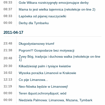
09:33
Gole Wikara rozstrzygnęły emocjonujące derby
08:37
Mama to jest wielka tajemnica (rekolekcje on-line 2)
08:33
Łapówka od pijanej nauczycielki
00:00
Derby dla Tymbarku
2011-04-17
23:48
Długodystansowy triumf
21:38
Pogrom!!! Gospodarze bez motywacji
Żywy Bóg, tradycja i duchowa walka (rekolekcje on-line
20:48
1)
20:30
Kilkadziesiąt palm i tysiące kwiatów
16:02
Wysoka porażka Limanovii w Krakowie
12:13
Co pije Limanowa...
11:19
Neo-Nówka będzie w Limanowej!
00:00
Teren &quot;ochrony&quot; wód
00:00
Niedziela Palmowa: Limanowa, Mszana, Tymbark