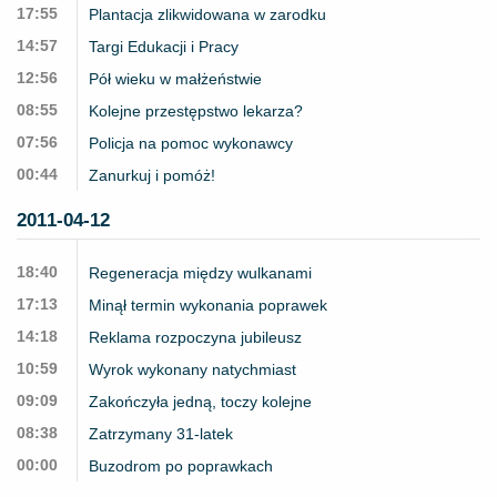
17:55
Plantacja zlikwidowana w zarodku
14:57
Targi Edukacji i Pracy
12:56
Pół wieku w małżeństwie
08:55
Kolejne przestępstwo lekarza?
07:56
Policja na pomoc wykonawcy
00:44
Zanurkuj i pomóż!
2011-04-12
18:40
Regeneracja między wulkanami
17:13
Minął termin wykonania poprawek
14:18
Reklama rozpoczyna jubileusz
10:59
Wyrok wykonany natychmiast
09:09
Zakończyła jedną, toczy kolejne
08:38
Zatrzymany 31-latek
00:00
Buzodrom po poprawkach